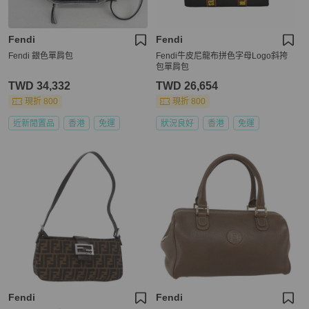
Fendi
Fendi
Fendi 銀色單肩包
Fendi牛皮尼龍布拼色字母Logo斜挎
包單肩包
TWD 34,332
TWD 26,654
現折 800
現折 800
近新閒置品
香港
免運
狀況良好
香港
免運
Fendi
Fendi