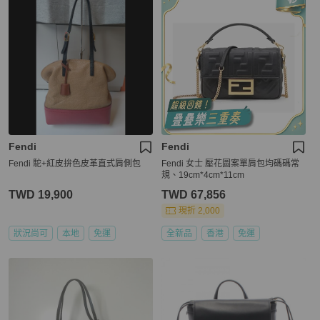
Fendi
Fendi
Fendi 駝+紅皮拚色皮革直式肩側包
Fendi 女士 壓花圖案單肩包均碼碼常
規、19cm*4cm*11cm
TWD 19,900
TWD 67,856
現折 2,000
狀況尚可
本地
免運
全新品
香港
免運