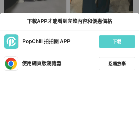
Fendi
Fendi
下載APP才能看到完整內容和優惠價格
💪爸氣降價👔限時優惠只到8/16‼️【全
🏷Fendi小方包
新】㊣✨ FENDI✨（附防塵袋）芬迪
印花 刺繡 拼接 男女同款 腰包 胸包/二
TWD 18,720
TWD 36,500
PopChill 拍拍圈 APP
手包/二手精品/保證正品🌳二手樹屋🌳
下載
現折 200
現折 800
全新品
本地
免運
狀況良好
本地
免運
使用網頁版瀏覽器
忍痛放棄
篩選
重設
品牌
分類
Fendi
Fendi