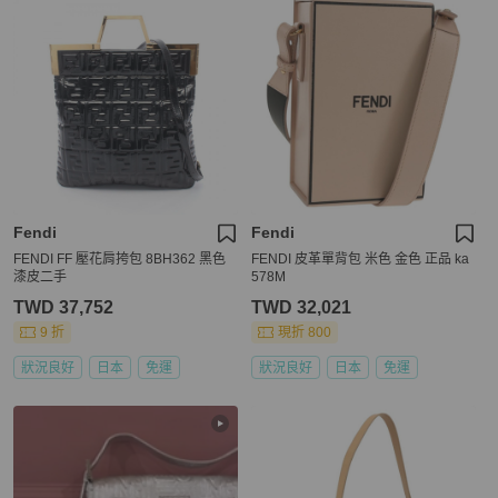
Fendi
Fendi
FENDI FF 壓花肩挎包 8BH362 黑色
FENDI 皮革單背包 米色 金色 正品 ka
漆皮二手
578M
TWD 37,752
TWD 32,021
9 折
現折 800
狀況良好
日本
免運
狀況良好
日本
免運