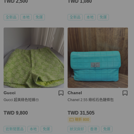
TWD 2,500
TWD 1,080
全新品
本地
免運
全新品
本地
免運
Gucci
Chanel
Gucci 超美綠色短褲🩳
Chanel 2.55 綠松石色鏈條包
TWD 9,800
TWD 31,505
現折 800
近新閒置品
本地
免運
狀況良好
香港
免運