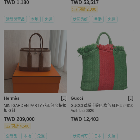
TWD 1,180
TWD 53,517
現折 2,000
近新閒置品
本地
免運
狀況良好
香港
免運
Hermès
Gucci
MINI GARDEN PARTY 花園包 金棕銀
GUCCI 草編手提包 綠色 紅色 524810
扣 G刻
Auth bs26626
TWD 209,000
TWD 12,403
現折 4,500
全新品
本地
免運
狀況尚可
日本
免運