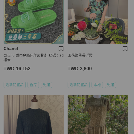
Chanel
Chanel香奈兒綠色羊皮拖鞋 尺碼：36
印花綠黑長洋裝
碼🧡
TWD 16,152
TWD 3,800
近新閒置品
香港
免運
近新閒置品
本地
免運