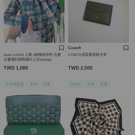
Coach
base control 土黃 x綠格紋拼布 古董
COACH深鼠尾草綠卡夾
古著薄料棉質襯衫上衣vintage
TWD 1,080
TWD 2,500
近新閒置品
本地
免運
全新品
本地
免運