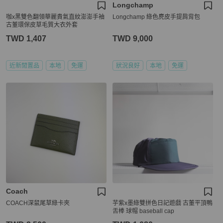
Longchamp
咖x黑雙色翻領華麗貴氣直紋澎澎手袖
Longchamp 綠色麂皮手提肩背包
古董環保皮草毛質大衣外套
TWD 1,407
TWD 9,000
近新閒置品
本地
免運
狀況良好
本地
免運
Coach
COACH深鼠尾草綠卡夾
芋紫x墨綠雙拼色日記遊戲 古董平頂鴨
舌棒 球帽 baseball cap