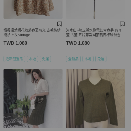
橘橙楓葉綴花散落春夏時光 古著紡紗
河水山 -崎玉湖水綠電幻青春夢 有耳
襯衫上衣 vintage
蓋 古董 五片剪裁圓頂鴨舌棒球滑雪帽
peaked cap / baseball cap
TWD 1,080
TWD 1,080
近新閒置品
本地
免運
全新品
本地
免運