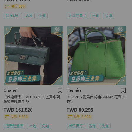
現折 800
狀況良好
本地
免運
近新閒置品
本地
免運
Chanel
Hermès
【威選精品】 💚 CHANEL 孟買系列
HERMES 愛馬仕 綠色Garden 花園36
蜥蜴皮鏈條包 💚
T刻
TWD 161,820
TWD 80,296
現折 8,000
現折 2,000
近新閒置品
本地
免運
狀況良好
香港
免運