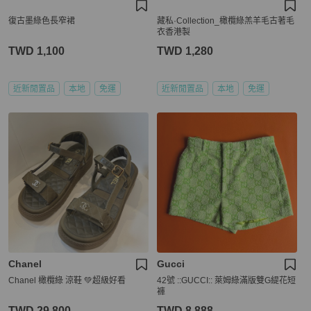
復古墨綠色長窄裙
藏私·Collection_橄欖綠羔羊毛古著毛
衣香港製
TWD 1,100
TWD 1,280
近新閒置品
本地
免運
近新閒置品
本地
免運
Chanel
Gucci
Chanel 橄欖綠 涼鞋 💚超級好看
42號 ::GUCCI:: 萊姆綠滿版雙G緹花短
褲
TWD 29,800
TWD 8,888