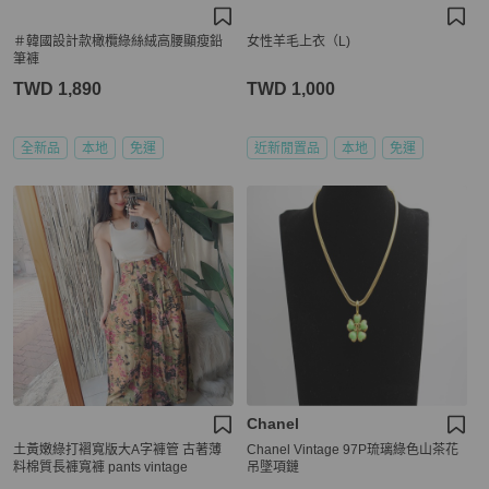
＃韓國設計款橄欖綠絲絨高腰顯瘦鉛
女性羊毛上衣（L)
筆褲
TWD 1,890
TWD 1,000
全新品
本地
免運
近新閒置品
本地
免運
Chanel
土黃嫩綠打褶寬版大A字褲管 古著薄
Chanel Vintage 97P琉璃綠色山茶花
料棉質長褲寬褲 pants vintage
吊墜項鏈