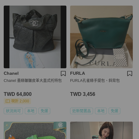
Chanel
FURLA
Chanel 墨綠皺皺皮革大直式托特包
FURLA孔雀綠手提包、斜背包
TWD 64,800
TWD 3,456
現折 2,000
狀況尚可
本地
免運
近新閒置品
本地
免運