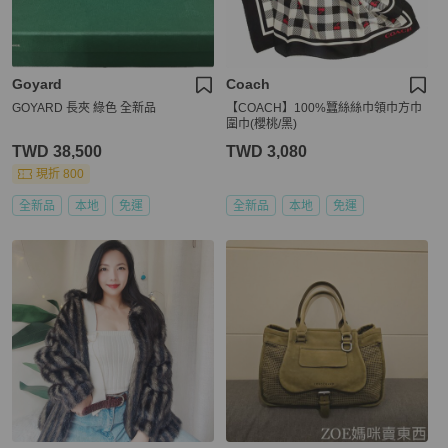
Goyard
Coach
GOYARD 長夾 綠色 全新品
【COACH】100%蠶絲絲巾領巾方巾
圍巾(櫻桃/黑)
TWD 38,500
TWD 3,080
現折 800
全新品
本地
免運
全新品
本地
免運