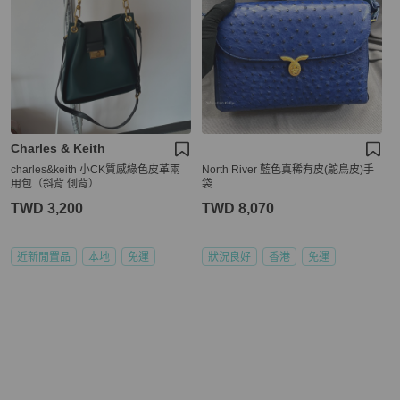
Charles & Keith
charles&keith 小CK質感綠色皮革兩
North River 藍色真稀有皮(鴕鳥皮)手
用包（斜背.側背）
袋
TWD 3,200
TWD 8,070
近新閒置品
本地
免運
狀況良好
香港
免運