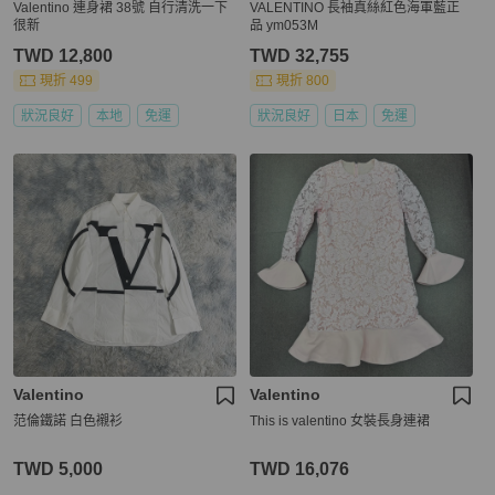
Valentino 連身裙 38號 自行清洗一下
VALENTINO 長袖真絲紅色海軍藍正
很新
品 ym053M
TWD 12,800
TWD 32,755
現折 499
現折 800
狀況良好
本地
免運
狀況良好
日本
免運
Valentino
Valentino
范倫鐵諾 白色襯衫
This is valentino 女裝長身連裙
TWD 5,000
TWD 16,076