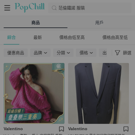
范倫鐵諾 服裝
商品
用戶
綜合
最新
價格由低至高
價格由高至低
優惠商品
品牌
分類
價格
出貨地點
篩選
Valentino
Valentino