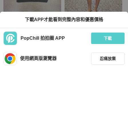
Valentino
Valentino
下載APP才能看到完整內容和優惠價格
Valentino 女裝衫
RED VALENTINO 黑色珠寶蝴蝶結小
洋裝 M
TWD 16,076
TWD 8,888
PopChill 拍拍圈 APP
下載
狀況良好
香港
免運
近新閒置品
本地
免運
使用網頁版瀏覽器
忍痛放棄
篩選
重設
品牌
分類
Valentino
Valentino