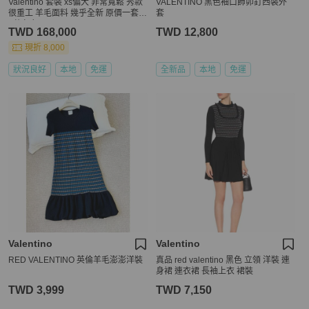
Valentino 套裝 xs偏大 非常寬鬆 秀款
VALENTINO 黑色袖口飾卯釘西裝外
很重工 羊毛面料 幾乎全新 原價一套4
套
0萬左右
TWD 168,000
TWD 12,800
現折 8,000
狀況良好
本地
免運
全新品
本地
免運
Valentino
Valentino
RED VALENTINO 英倫羊毛澎澎洋裝
真品 red valentino 黑色 立領 洋裝 連
身裙 連衣裙 長袖上衣 裙裝
TWD 3,999
TWD 7,150