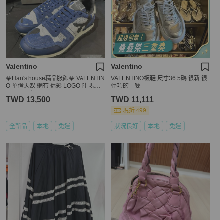
Valentino
Valentino
💎Han's house精品服飾💎 VALENTIN
VALENTINO板鞋 尺寸36.5碼 很新 很
O 華倫天奴 網布 迷彩 LOGO 鞋 現貨2
輕巧的一雙
8/28.5 原價 30600
TWD 13,500
TWD 11,111
現折 499
全新品
本地
免運
狀況良好
本地
免運