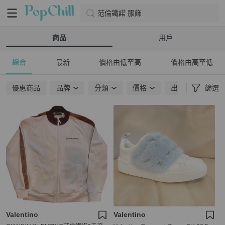
范倫鐵諾 服飾
商品
用戶
綜合
最新
價格由低至高
價格由高至低
優惠商品
品牌
分類
價格
出貨地點
篩選
Valentino
Valentino