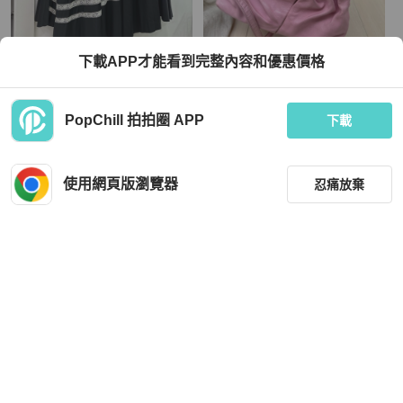
Valentino
Valentino
下載APP才能看到完整內容和優惠價格
valentino 華倫天奴 黑色半裙長裙 S碼
Valentino羊皮包
TWD 10,098
TWD 4,500
PopChill 拍拍圈 APP
下載
狀況良好
香港
免運
狀況尚可
本地
免運
使用網頁版瀏覽器
忍痛放棄
篩選
重設
品牌
分類
Valentino
Valentino