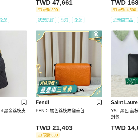
TWD 47,661
TWD 168
現折 800
現折 4,500
免運
狀況良好
香港
免運
近新閒置品
Fendi
Saint Laure
el 黑金荔枝皮
FENDI 橘色荔枝紋翻蓋包
YSL 黑色 
封包
TWD 21,403
TWD 14,
現折 800