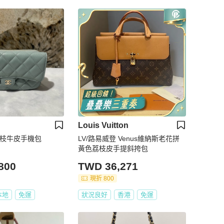
Louis Vuitton
綠荔枝牛皮手機包
LV/路易威登 Venus維納斯老花拼
黃色荔枝皮手提斜挎包
800
TWD 36,271
現折 800
本地
免運
狀況良好
香港
免運