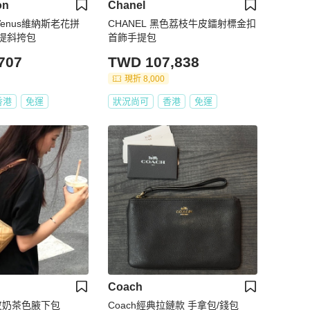
on
Chanel
Venus維納斯老花拼
CHANEL 黑色荔枝牛皮鐳射標金扣
提斜挎包
首飾手提包
707
TWD 107,838
現折 8,000
香港
免運
狀況尚可
香港
免運
Coach
枝皮奶茶色腋下包
Coach經典拉鏈款 手拿包/錢包