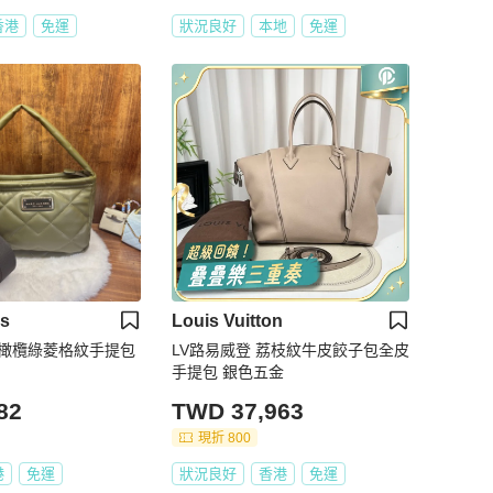
香港
免運
狀況良好
本地
免運
bs
Louis Vuitton
obs 橄欖綠菱格紋手提包
LV路易威登 荔枝紋牛皮餃子包全皮
手提包 銀色五金
82
TWD 37,963
現折 800
港
免運
狀況良好
香港
免運