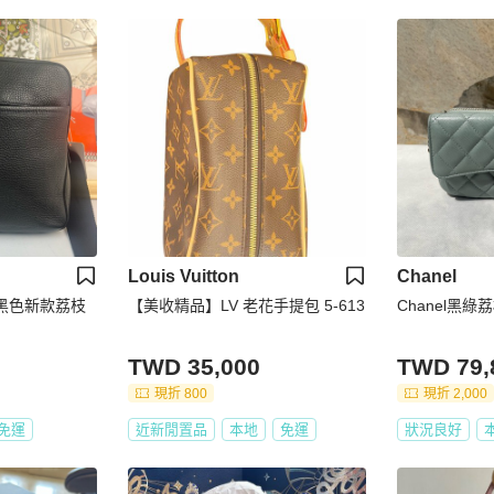
Louis Vuitton
Chanel
標黑色新款荔枝
【美收精品】LV 老花手提包 5-613
Chanel黑
TWD 35,000
TWD 79,
現折 800
現折 2,000
免運
近新閒置品
本地
免運
狀況良好