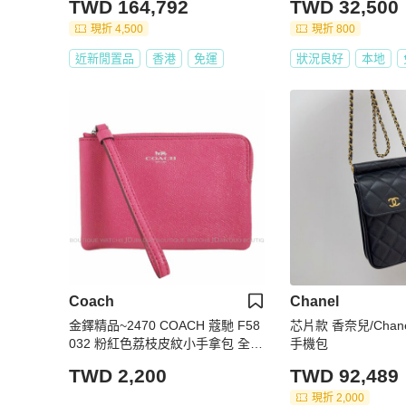
TWD 164,792
TWD 32,500
現折 4,500
現折 800
近新閒置品
香港
免運
狀況良好
本地
Coach
Chanel
金鐸精品~2470 COACH 蔻馳 F58
芯片款 香奈兒/Chan
032 粉紅色荔枝皮紋小手拿包 全新
手機包
品
TWD 2,200
TWD 92,489
現折 2,000