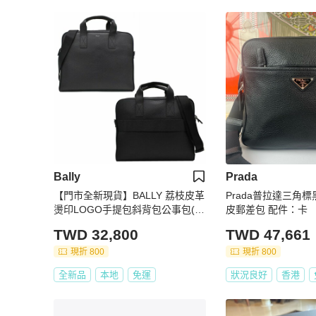
Bally
Prada
【門市全新現貨】BALLY 荔枝皮革
Prada普拉達三角
燙印LOGO手提包斜背包公事包(附
皮郵差包 配件：卡
原廠防塵套)
TWD 32,800
TWD 47,661
現折 800
現折 800
全新品
本地
免運
狀況良好
香港