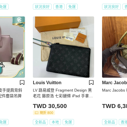
免運
狀況良好
香港
免運
狀況良好
Louis Vuitton
Marc Jaco
牛皮手提肩背斜
LV 路易威登 Fragment Design 黑
Marc Jac
8新配件塵袋吊牌
老花 藤原浩 七彩鏈條 iPad 手拿包
皮包 腋下包 錢包 手提包
TWD 30,500
TWD 6,3
現折 800
免運
全新品
本地
免運
全新品
香