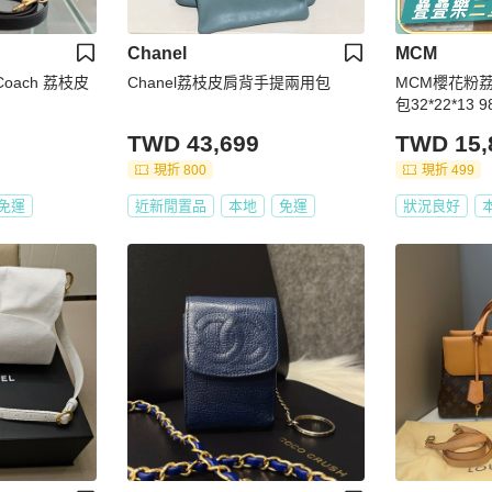
Chanel
MCM
Coach 荔枝皮
Chanel荔枝皮肩背手提兩用包
MCM櫻花粉
包32*22*13
TWD 43,699
TWD 15,
現折 800
現折 499
免運
近新閒置品
本地
免運
狀況良好