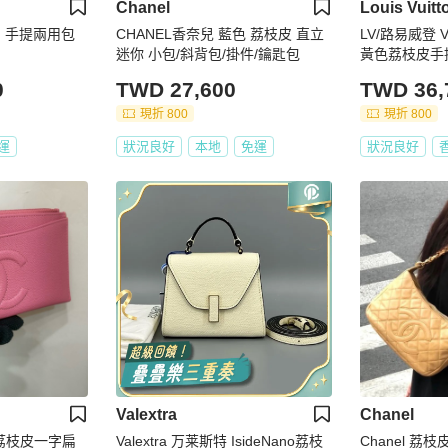
Chanel
Louis Vuitt
背、手提兩用包
CHANEL香奈兒 藍色 荔枝皮 直立
LV/路易威登 
迷你 小包/斜背包/掛件/鑰匙包
黃色荔枝皮手
0
TWD 27,600
TWD 36,
現折 800
現折 800
運
狀況良好
本地
免運
狀況良好
Valextra
Chanel
粉色荔枝皮一字扁
Valextra 万莱斯特 IsideNano荔枝
Chanel 荔