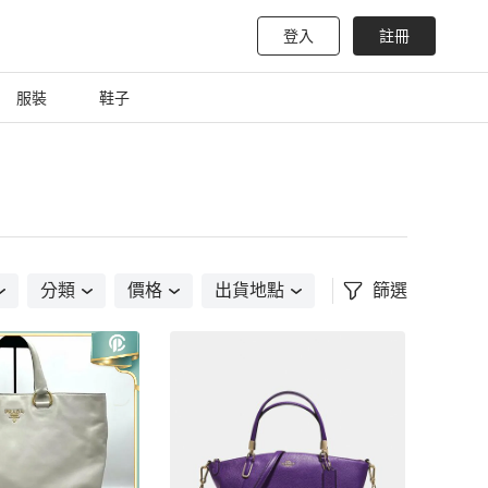
登入
註冊
服裝
鞋子
分類
價格
出貨地點
篩選