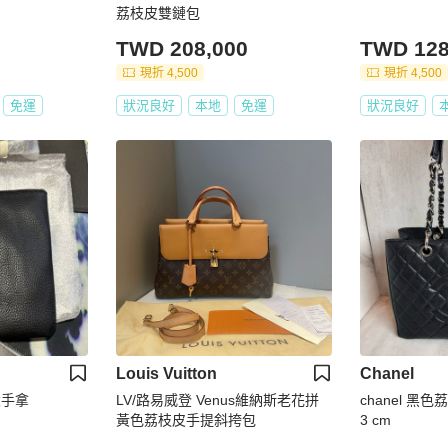
荔枝皮雙鏈包
TWD 208,000
TWD 128
現折 4,500
現折 4,500
免運
狀況良好
本地
免運
狀況良好
Louis Vuitton
Chanel
大手拿
LV/路易威登 Venus維納斯老花拼
chanel 黑色
黃色荔枝皮手提斜挎包
3 cm