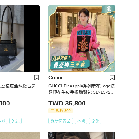
Gucci
金鍊黑荔枝皮金球復古肩
GUCCI Pineapple系列老花Logo波
羅印花牛皮手提肩背包 31×13×26
99新配件塵袋
000
TWD 35,800
現折 800
本地
免運
近新閒置品
本地
免運