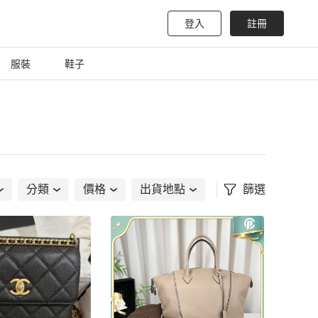
登入
註冊
服裝
鞋子
分類
價格
出貨地點
篩選