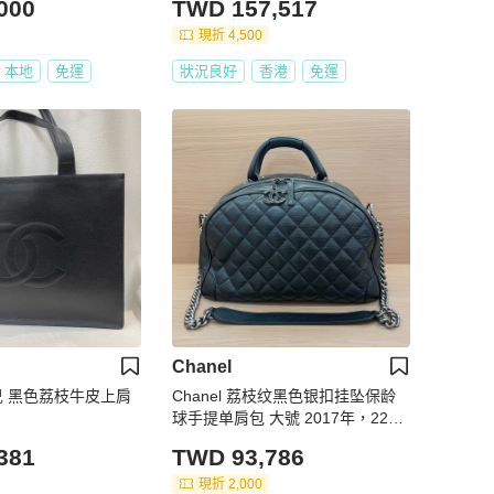
000
TWD 157,517
現折 4,500
本地
免運
狀況良好
香港
免運
Chanel
奈兒 黑色荔枝牛皮上肩
Chanel 荔枝纹黑色银扣挂坠保龄
球手提单肩包 大號 2017年，22開
有塵袋 無卡 無盒子
381
TWD 93,786
現折 2,000