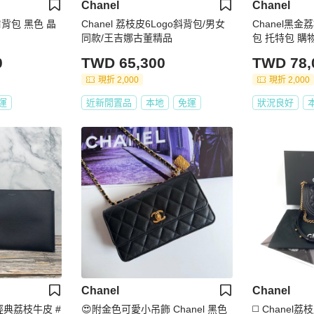
Chanel
Chanel
肩背包 黑色 晶
Chanel 荔枝皮6Logo斜背包/男女
Chanel黑
同款/王吉娜古董精品
包 托特包 購
0
TWD 65,300
TWD 78,
現折 2,000
現折 2,000
運
近新閒置品
本地
免運
狀況良好
Chanel
Chanel
nt 經典荔枝牛皮 #
😍附金色可愛小吊飾 Chanel 黑色
◻️ Chane