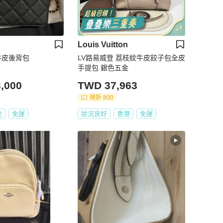
Louis Vuitton
枝牛皮後背包
LV路易威登 荔枝紋牛皮餃子包全皮
手提包 銀色五金
,000
TWD 37,963
現折 800
地
免運
狀況良好
香港
免運