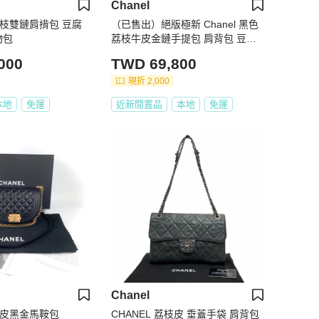
Chanel
金荔枝雙鏈肩揹包 豆腐
（已售出）絕版極新 Chanel 黑色
物包
荔枝牛皮金鏈手提包 肩背包 豆腐
包
000
TWD 69,800
現折 2,000
本地
免運
近新閒置品
本地
免運
Chanel
l荔枝皮黑金馬鞍包
CHANEL 荔枝皮 垂蓋手袋 肩背包