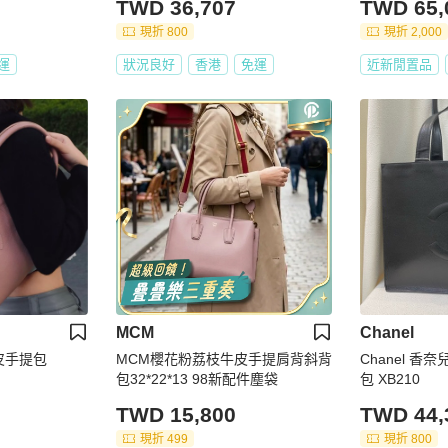
TWD 36,707
TWD 65,
現折 800
現折 2,000
運
狀況良好
香港
免運
近新閒置品
MCM
Chanel
枝皮手提包
MCM櫻花粉荔枝牛皮手提肩背斜背
Chanel 香
包32*22*13 98新配件塵袋
包 XB210
TWD 15,800
TWD 44,
現折 499
現折 800