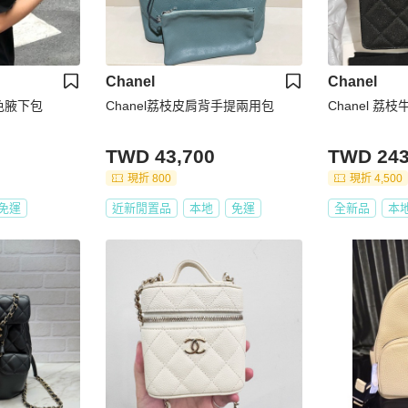
Chanel
Chanel
茶色腋下包
Chanel荔枝皮肩背手提兩用包
Chanel 荔
TWD 43,700
TWD 243
現折 800
現折 4,500
免運
近新閒置品
本地
免運
全新品
本