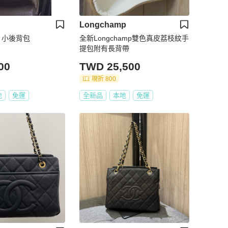
Longchamp
皮 小後背包
全新Longchamp雙色真皮荔枝紋手
提包附有長背帶
00
TWD 25,500
現折 800
地
免運
全新品
本地
免運