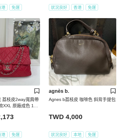
香港
免運
狀況良好
香港
免運
agnès b.
奈兒 荔枝皮2way寬肩帶
Agnes b荔枝皮 咖啡色 斜背手提包
XXL 原廠成色 13
,173
TWD 4,000
香港
免運
狀況良好
本地
免運