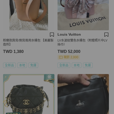
Louis Vuitton
粉嫩款肩背/側背兩用水桶包 【美麗製
LV水波紋雙色水桶包（附贈照片中LV
造所】
絲巾）
TWD 1,380
TWD 52,000
現折 2,000
全新品
本地
免運
全新品
本地
免運