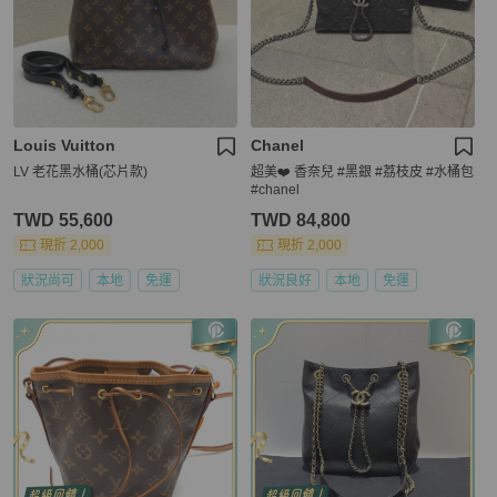
Louis Vuitton
Chanel
LV 老花黑水桶(芯片款)
超美❤️ 香奈兒 #黑銀 #荔枝皮 #水桶包
#chanel
TWD 55,600
TWD 84,800
現折 2,000
現折 2,000
狀況尚可
本地
免運
狀況良好
本地
免運