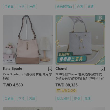
全新品
本地
免運
近新閒置品
香港
免運
Kate Spade
Chanel
Kate Spade｜KS 荔枝皮 拼色 兩用 水
💙98新🆕Chanel/香奈兒荔枝紋牛皮
桶包
水桶包手提包斜背包 金扣 20年✅正品
TWD 4,580
TWD 88,325
現折 2,000
全新品
本地
免運
狀況良好
香港
免運