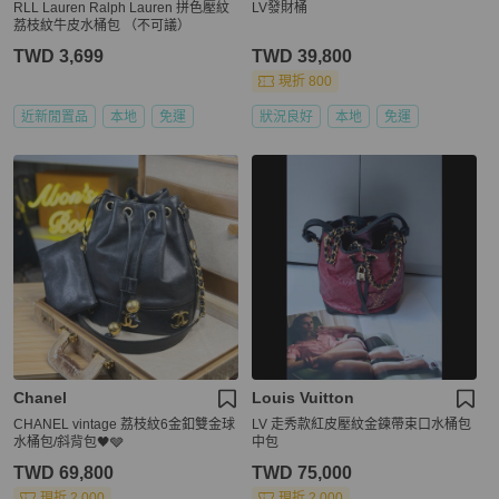
RLL Lauren Ralph Lauren 拼色壓紋
LV發財桶
荔枝紋牛皮水桶包 （不可議）
TWD 3,699
TWD 39,800
現折 800
近新閒置品
本地
免運
狀況良好
本地
免運
Chanel
Louis Vuitton
CHANEL vintage 荔枝紋6金釦雙金球
LV 走秀款紅皮壓紋金鍊帶束口水桶包
水桶包/斜背包🖤🩶
中包
TWD 69,800
TWD 75,000
現折 2,000
現折 2,000