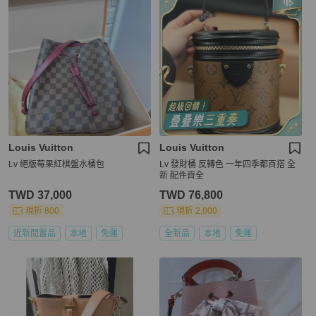
Louis Vuitton
Louis Vuitton
Lv 絕版莓果紅棋盤水桶包
Lv 發財桶 反轉色 一年四季都百搭 全
新 配件齊全
TWD 37,000
TWD 76,800
現折 800
現折 2,000
近新閒置品
本地
免運
全新品
本地
免運