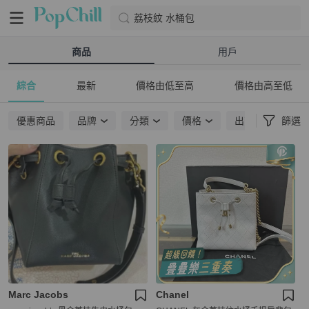
荔枝紋 水桶包
商品
用戶
綜合
最新
價格由低至高
價格由高至低
優惠商品
品牌
分類
價格
出貨地點
篩選
Marc Jacobs
Chanel