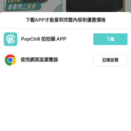
Chanel
Vivienne Westwood
下載APP才能看到完整內容和優惠價格
CHANEL 墨綠色小水桶
水桶包 ／肩背／側背
TWD 69,871
TWD 8,900
PopChill 拍拍圈 APP
下載
現折 2,000
狀況良好
香港
免運
全新品
本地
免運
使用網頁版瀏覽器
忍痛放棄
篩選
重設
品牌
分類
Chanel
Louis Vuitton