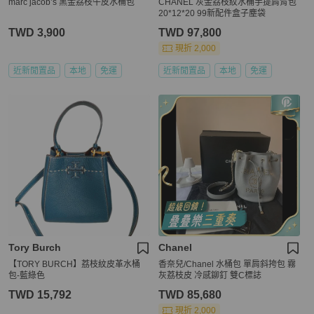
marc jacob’s 黑金荔枝牛皮水桶包
CHANEL 灰金荔枝紋水桶手提肩背包
20*12*20 99新配件盒子塵袋
TWD 3,900
TWD 97,800
現折 2,000
近新閒置品
本地
免運
近新閒置品
本地
免運
Tory Burch
Chanel
【TORY BURCH】荔枝紋皮革水桶
香奈兒/Chanel 水桶包 單肩斜挎包 霧
包-藍綠色
灰荔枝皮 冷感鉚釘 雙C標誌
TWD 15,792
TWD 85,680
現折 2,000