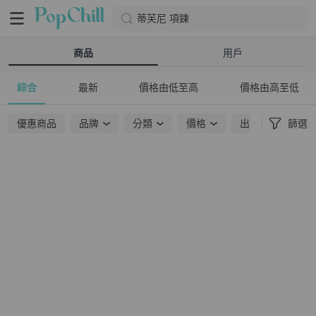
蒂芙尼 項鍊
商品
用戶
綜合
最新
價格由低至高
價格由高至低
優惠商品
品牌
分類
價格
出貨地點
篩選