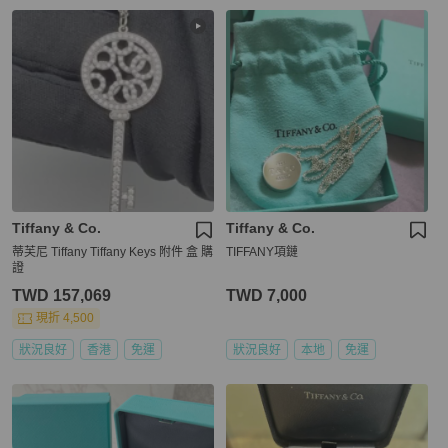
Tiffany & Co.
Tiffany & Co.
蒂芙尼 Tiffany Tiffany Keys 附件 盒 購
TIFFANY項鏈
證
TWD 157,069
TWD 7,000
現折 4,500
狀況良好
香港
免運
狀況良好
本地
免運