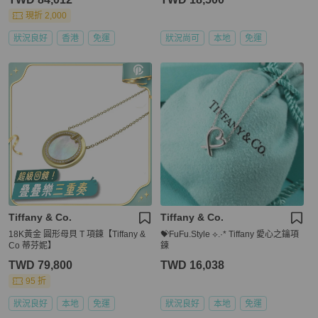
現折 2,000
狀況良好
香港
免運
狀況尚可
本地
免運
Tiffany & Co.
Tiffany & Co.
18K黃金 圓形母貝 T 項鍊【Tiffany &
💝FuFu.Style ⟡.·* Tiffany 愛心之鑰項
Co 蒂芬妮】
鍊
TWD 79,800
TWD 16,038
95 折
狀況良好
本地
免運
狀況良好
本地
免運