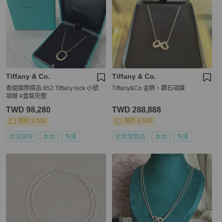
Tiffany & Co.
Tiffany & Co.
香緹國際精品 852 Tiffany lock 小號
Tiffany&Co 金飾、鑽石項鍊
項鏈 #盒裝完整
TWD 98,280
TWD 288,888
現折 2,000
現折 4,500
狀況良好
本地
免運
近新閒置品
本地
免運