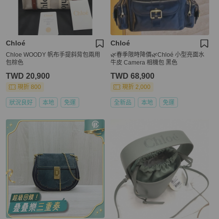
Chloé
Chloé
Chloe WOODY 帆布手提斜背包兩用
🌿春季限時降價🌿Chloé 小型亮面水
包棕色
牛皮 Camera 相機包 黑色
TWD 20,900
TWD 68,900
現折 800
現折 2,000
狀況良好
本地
免運
全新品
本地
免運