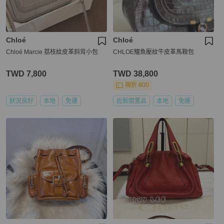
Chloé
Chloé
Chloé Marcie 荔枝紋皮革斜背小包
CHLOE鱷魚壓紋牛皮革馬鞍包
TWD 7,800
TWD 38,800
現折 800
狀況良好
本地
免運
近新閒置品
本地
免運