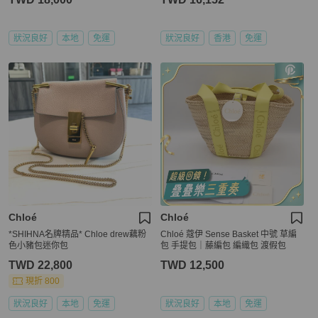
狀況良好
本地
免運
狀況良好
香港
免運
Chloé
Chloé
*SHIHNA名牌精品* Chloe drew藕粉
Chloé 蔻伊 Sense Basket 中號 草編
色小豬包迷你包
包 手提包｜藤編包 編織包 渡假包
TWD 22,800
TWD 12,500
現折 800
狀況良好
本地
免運
狀況良好
本地
免運