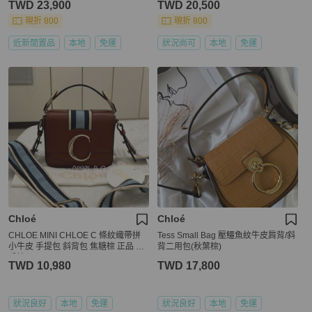
TWD 23,900
TWD 20,500
現折 800
現折 800
近新閒置品
本地
免運
狀況尚可
本地
免運
Chloé
Chloé
CHLOE MINI CHLOE C 條紋織帶拼
Tess Small Bag 壓鱷魚紋牛皮肩背/斜
小牛皮 手提包 斜背包 焦糖棕 正品 二
背二用包(秋葉棕)
手精品
TWD 10,980
TWD 17,800
狀況良好
本地
免運
狀況良好
本地
免運