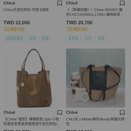
Chloé
Chloé
Chloe手提托特包-中號 9成新
《〈降價回饋》〉Chloe WOODY 腰
包CHC24AS681L1790U 織物皮革米
色棕邊全新
TWD 22,000
TWD 20,700
現折 800
現折 800
近新閒置品
本地
免運
全新品
本地
免運
Chloé
Chloé
【Chloe’ 蔻依】專櫃新款 Spin 小款
CHLOE x Mifuko聯名Woody草編托特
粒面皮革麂皮拼接兩用牛皮托特包/側
包
背包 (深卡其色)