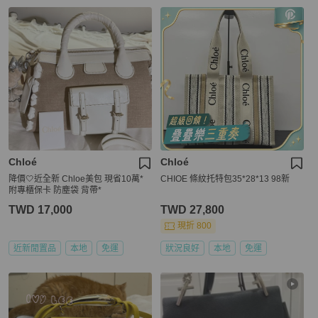
Chloé
Chloé
降價🤍近全新 Chloe美包 現省10萬*
CHIOE 條紋托特包35*28*13 98新
附專櫃保卡 防塵袋 背帶*
TWD 17,000
TWD 27,800
現折 800
近新閒置品
本地
免運
狀況良好
本地
免運