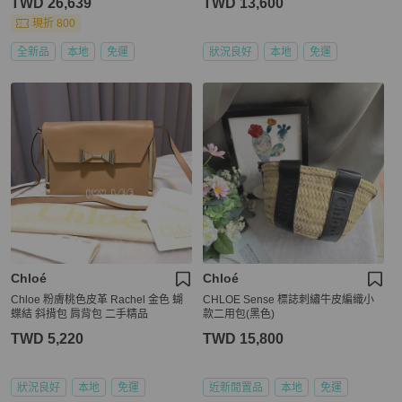
TWD 26,639
TWD 13,600
現折 800
全新品
本地
免運
狀況良好
本地
免運
Chloé
Chloé
Chloe 粉膚桃色皮革 Rachel 金色 蝴
CHLOE Sense 標誌刺繡牛皮編織小
蝶結 斜揹包 肩背包 二手精品
款二用包(黑色)
TWD 5,220
TWD 15,800
狀況良好
本地
免運
近新閒置品
本地
免運