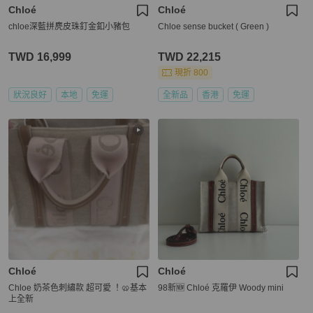
Chloé
Chloé
chloe深藍拼麂皮珠釘金釦小豬包
Chloe sense bucket ( Green )
TWD 16,999
TWD 22,215
現折 800
狀況良好
本地
免運
全新品
香港
免運
Chloé
Chloé
Chloe 奶茶色刺繡款 超可愛 ！🥨基本
98新🆕 Chloé 克羅伊 Woody mini
上全新