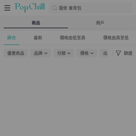
蔻依 後背包
商品
用戶
綜合
最新
價格由低至高
價格由高至低
優惠商品
品牌
分類
價格
出貨地點
篩選