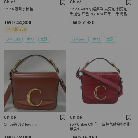
Chloé
Chloé
Chloe 咖啡水桶包
Chloe Paraty 經典款 肩背包 斜背包
手提包 紅色 長29cm 正品 二手精品
TWD 44,300
TWD 7,920
現折 800
狀況良好
本地
免運
狀況尚可
本地
免運
Chloé
Chloé
Chloe經典C bag mini
95❤Chloe C迷你牛皮鱷魚紋金扣斜挎
單肩包
TWD 18,000
TWD 16,152