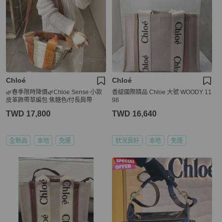
Chloé
Chloé
🌿春季限時降價🌿Chloe Sense 小款
香緹國際精品 Chloe 大號 WOODY 11
皮革飾帶草編包 焦糖色/付長肩帶
98
TWD 17,800
TWD 16,640
全新品
本地
免運
狀況良好
本地
免運