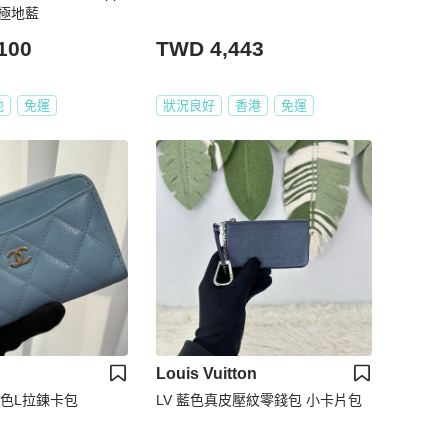
 極地藍
100
TWD 4,443
地
免運
狀況良好
香港
免運
Louis Vuitton
淡藍色L拉鍊卡包
LV 藍色真皮壓紋零錢包 小卡片包