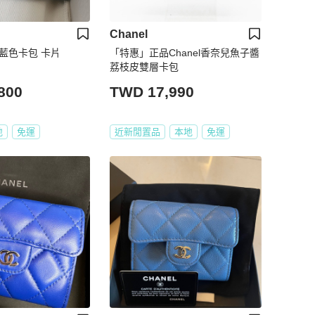
Chanel
新藍色卡包 卡片
「特惠」正品Chanel香奈兒魚子醬
荔枝皮雙層卡包
800
TWD 17,990
地
免運
近新閒置品
本地
免運