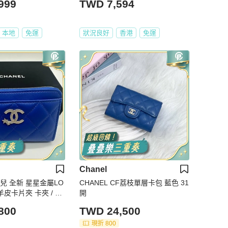
999
TWD 7,594
本地
免運
狀況良好
香港
免運
Chanel
奈兒 全新 星星金屬LO
CHANEL CF荔枝單層卡包 藍色 31
皮卡片夾 卡夾 / 零
開
800
TWD 24,500
現折 800