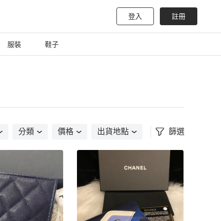
登入
註冊
服裝
鞋子
分類
價格
出貨地點
篩選