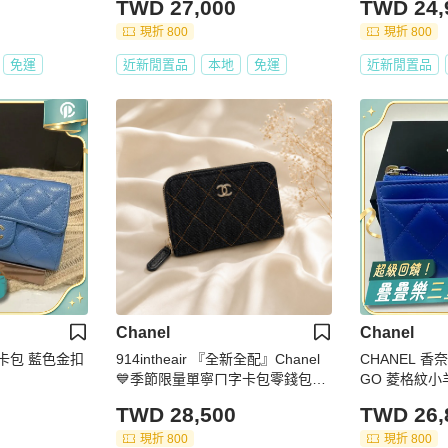
TWD 27,000
TWD 24,
現折 800
現折 800
免運
近新閒置品
本地
免運
近新閒置品
Chanel
Chanel
層卡包 藍色金扣
914intheair 『全新全配』Chanel
CHANEL 香
💙季節限量單寧ㄇ字卡包零錢包卡
GO 菱格紋小羊
夾
錢包 (寶藍色)
TWD 28,500
TWD 26,
現折 800
現折 800