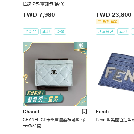
拉鍊卡包/零錢包(黑色)
TWD 7,980
TWD 23,800
現折 800
全新品
本地
免運
狀況良好
本地
Chanel
Fendi
CHANEL CF卡夾單層荔枝淺藍 保
Fendi藍黑撞色造型
卡款/31開