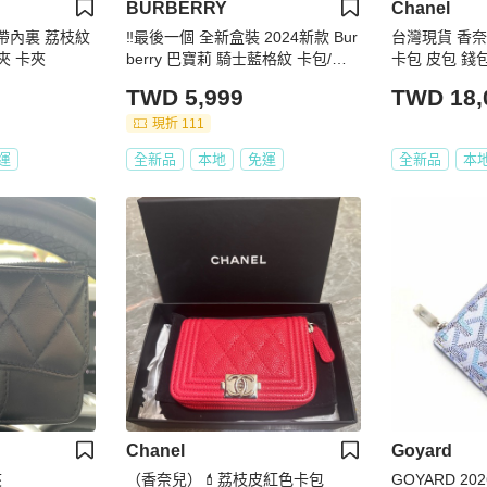
BURBERRY
Chanel
絲帶內裏 荔枝紋
‼️最後一個 全新盒裝 2024新款 Bur
台灣現貨 香奈兒
夾 卡夾
berry 巴寶莉 騎士藍格紋 卡包/名
卡包 皮包 錢
片夾/卡夾
TWD 5,999
TWD 18,
現折 111
運
全新品
本地
免運
全新品
本
Chanel
Goyard
夾
（香奈兒）💄荔枝皮紅色卡包
GOYARD 202