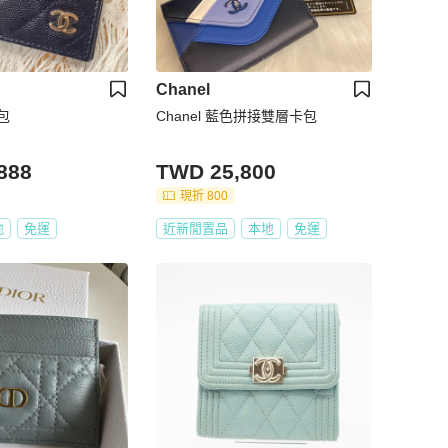
Chanel
包
Chanel 藍色拼接雙層卡包
888
TWD 25,800
現折 800
地
免運
近新閒置品
本地
免運