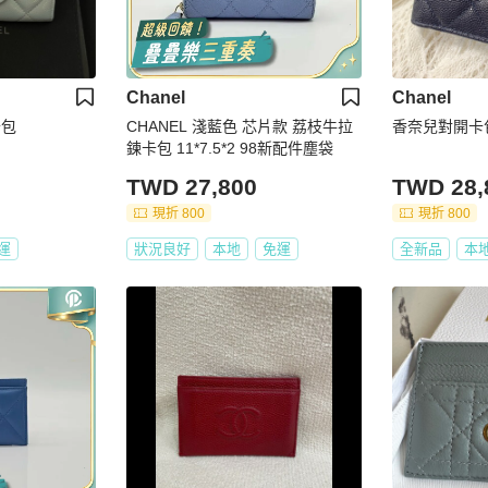
Chanel
Chanel
卡包
CHANEL 淺藍色 芯片款 荔枝牛拉
香奈兒對開卡
鍊卡包 11*7.5*2 98新配件塵袋
TWD 27,800
TWD 28,
現折 800
現折 800
運
狀況良好
本地
免運
全新品
本