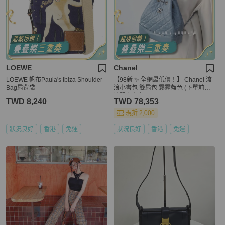
LOEWE
Chanel
LOEWE 帆布Paula's Ibiza Shoulder
【98新 ✨ 全網最低價！】 Chanel 流
Bag肩背袋
浪小書包 雙肩包 霧霾藍色 (下單前先
詢問庫存❗️）
TWD 8,240
TWD 78,353
現折 2,000
狀況良好
香港
免運
狀況良好
香港
免運