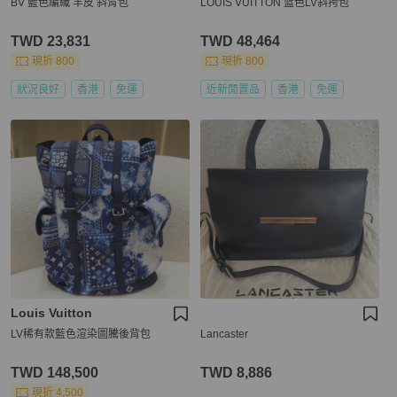
BV 藍色編織 羊皮 斜背包
LOUIS VUITTON 蓝色LV斜挎包
TWD 23,831
TWD 48,464
現折 800
現折 800
狀況良好
香港
免運
近新閒置品
香港
免運
Louis Vuitton
LV稀有款藍色渲染圖騰後背包
Lancaster
TWD 148,500
TWD 8,886
現折 4,500