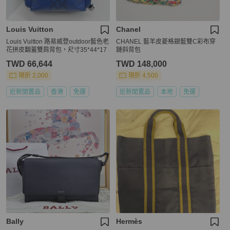
Louis Vuitton
Chanel
Louis Vuitton 路易威登outdoor藍色老
CHANEL 藍羊皮菱格銀藍雙C彩布穿
花拼皮翻蓋雙肩背包，尺寸35*44*17
鏈斜背包
TWD 66,644
TWD 148,000
現折 2,000
現折 4,500
近新閒置品
香港
免運
近新閒置品
本地
免運
Bally
Hermès