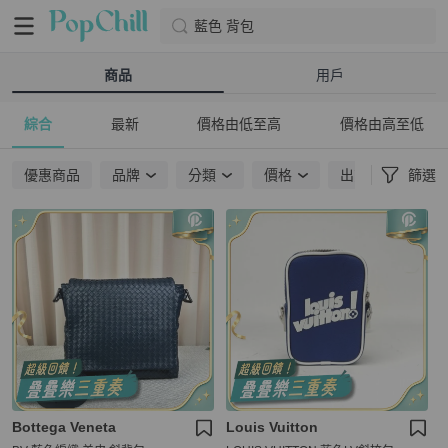
藍色 背包
商品
用戶
綜合
最新
價格由低至高
價格由高至低
優惠商品
品牌
分類
價格
出貨地點
篩選
Bottega Veneta
Louis Vuitton