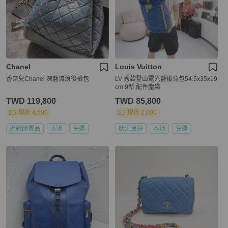
Chanel
Louis Vuitton
香奈兒Chanel 深藍流浪後揹包
LV 秀款登山電光藍後背包54.5x35x19
cm 9新 配件塵袋
TWD 119,800
TWD 85,800
現折 4,500
現折 2,000
近新閒置品
本地
免運
狀況良好
本地
免運