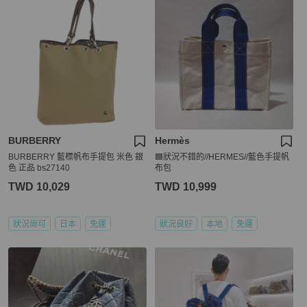
BURBERRY
Hermès
BURBERRY 藍標帆布手提包 米色 銀
🟦狀況不錯的//HERMES//藍色手提帆
色 正品 bs27140
布包
TWD 10,029
TWD 10,999
狀況尚可
日本
免運
狀況良好
本地
免運