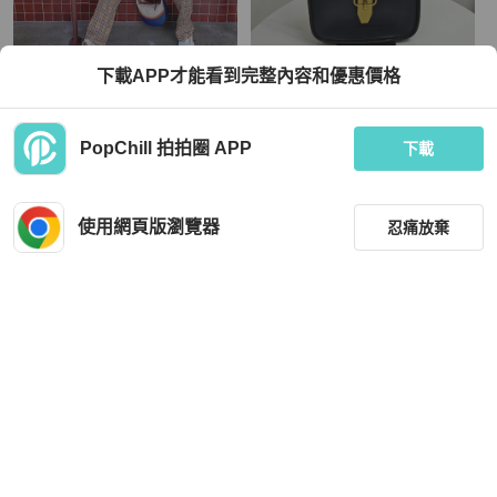
Tory Burch
下載APP才能看到完整內容和優惠價格
# 克萊茵藍拼色帆布鍊條單肩包
Tory Burch深藍色包包(可手提／斜背
／側肩)
TWD 1,000
TWD 4,039
PopChill 拍拍圈 APP
下載
近新閒置品
本地
免運
狀況良好
香港
免運
使用網頁版瀏覽器
忍痛放棄
篩選
重設
品牌
分類
BURBERRY
Chanel