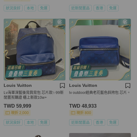
狀況良好
本地
免運
近新閒置品
香港
免運
Louis Vuitton
Louis Vuitton
Lv海軍深藍後背肩背包 芯片款✨99新
lv outdoor經典老花藍色斜挎包 芯片。
閒置🈶購證 櫃上新款10w+
TWD 59,999
TWD 48,933
現折 2,000
現折 800
狀況良好
本地
免運
近新閒置品
香港
免運