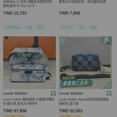
99新BALLY 巴利 深藍色休閒斜挎包
愛馬仕手提肩背包，布料藍綠色調
簡約實用 尺寸32*25*9
TWD 15,753
TWD 7,800
近新閒置品
香港
免運
狀況良好
本地
免運
Louis Vuitton
Louis Vuitton
Louis Vuitton 路易威登 水墨暈染雙肩
Louis Vuitton Alpha渐变色蓝棋盘格
包 藍白色 底長30 無附件
相机包 晶片款
TWD 67,856
TWD 52,503
現折 2,000
現折 2,000