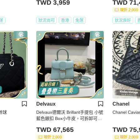
TWD 3,959
TWD 71,
現折 2,000
運
狀況尚可
香港
免運
狀況良好
Delvaux
Chanel
齡球
Delvaux德爾沃 Brillant手提包 小號
Chanel Cavi
藍色銀扣 Box小牛皮，可拆卸可調
節肩帶，手提單肩斜挎三用
TWD 67,565
TWD 75,
現折 2,000
現折 2,000