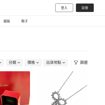
登入
註冊
服裝
鞋子
分類
價格
出貨地點
篩選