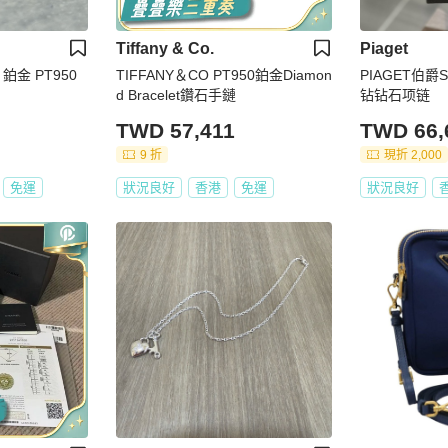
Tiffany & Co.
Piaget
0 鉑金 PT950
TIFFANY＆CO PT950鉑金Diamon
PIAGET伯爵S
d Bracelet鑽石手鏈
钻钻石项链
TWD 57,411
TWD 66,
9 折
現折 2,000
免運
狀況良好
香港
免運
狀況良好