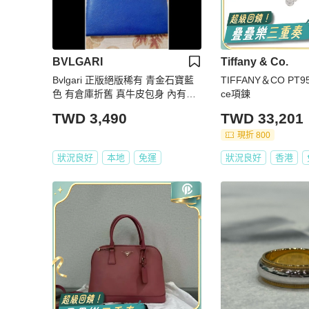
BVLGARI
Tiffany & Co.
Bvlgari 正版絕版稀有 青金石寶藍
TIFFANY＆CO PT9
色 有倉庫折舊 真牛皮包身 內有零
ce項鍊
錢包 雙折長夾 請看商品敘述
TWD 3,490
TWD 33,201
現折 800
狀況良好
本地
免運
狀況良好
香港