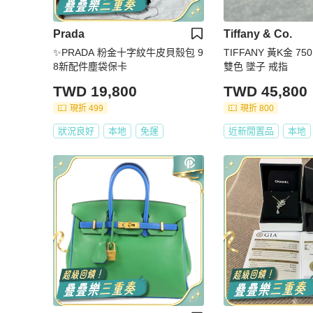
Prada
Tiffany & Co.
✨PRADA 粉金十字紋牛皮貝殼包 9
TIFFANY 黃K金 75
8新配件塵袋保卡
雙色 墜子 戒指
TWD 19,800
TWD 45,800
現折 499
現折 800
狀況良好
本地
免運
近新閒置品
本地