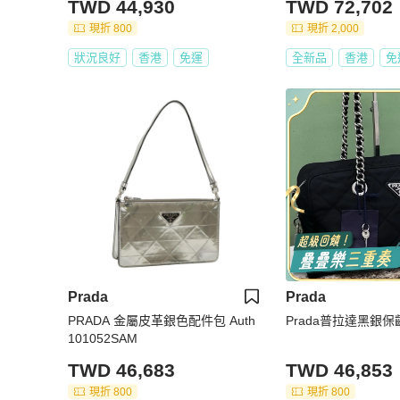
TWD 44,930
TWD 72,702
Z刻 塵袋盒子吊牌
現折 800
現折 2,000
狀況良好
香港
免運
全新品
香港
免
Prada
Prada
PRADA 金屬皮革銀色配件包 Auth
Prada普拉達黑銀保
101052SAM
TWD 46,683
TWD 46,853
現折 800
現折 800