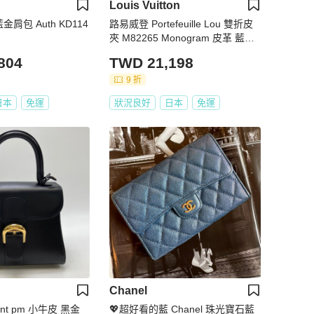
Louis Vuitton
金肩包 Auth KD114
路易威登 Portefeuille Lou 雙折皮
夾 M82265 Monogram 皮革 藍色
二手
804
TWD 21,198
9 折
日本
免運
狀況良好
日本
免運
Chanel
lliant pm 小牛皮 黑金
💖超好看的藍 Chanel 珠光寶石藍