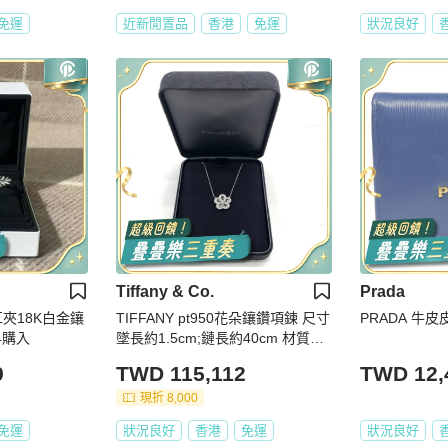
免運
近新閒置品
香港
免運
狀況良好
Tiffany & Co.
Prada
毛耳夾18K白金鑲
TIFFANY pt950花朵鑲鑽項鍊 尺寸
PRADA 牛皮
4購入
墜長約1.5cm;鏈長約40cm 材質：p
t950 附件：首飾盒。
9
TWD 115,112
TWD 12,
現折 8,000
免運
狀況良好
香港
免運
狀況良好