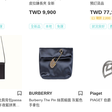
皮拉鍊長夾 全新
預訂貨品
TWD 9,900
TWD 77,
現折 2,000
運
全新品
本地
免運
狀況良好
BURBERRY
Piaget
仕肩背包passa
Burberry The Pin 絲質緞面 灰藍色
PIAGET 伯爵
 午夜藍拼黑色
手拿包
 可以放手機