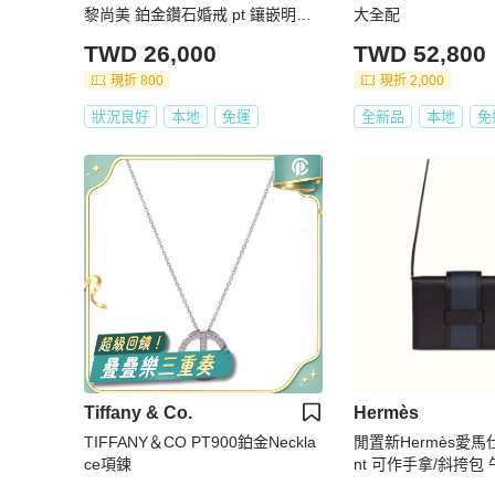
黎尚美 鉑金鑽石婚戒 pt 鑲嵌明亮
大全配
式切割鑽石 5顆G VS+級明亮式切
TWD 26,000
TWD 52,800
割鑽石，共重0.02克拉 品質：G、
VS等級以上 尺寸：49號、寬度3毫
現折 800
現折 2,000
米 狀況：輕度使用痕跡，細微髮絲
狀況良好
本地
免運
全新品
本地
免
紋 配件：保證書、絨布袋
Tiffany & Co.
Hermès
TIFFANY＆CO PT900鉑金Neckla
閒置新Hermès愛馬
ce項鍊
nt 可作手拿/斜挎包
肩帶可拆卸 容量也夠