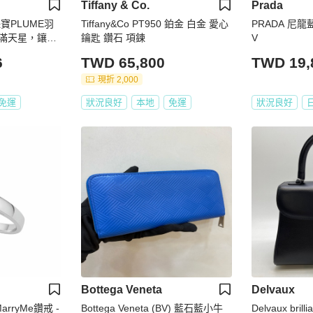
Tiffany & Co.
Prada
珠寶PLUME羽
Tiffany&Co PT950 鉑金 白金 愛心
PRADA 尼龍藍
金滿天星，鑲嵌
鑰匙 鑽石 項鍊
V
，2021年購入
6
TWD 65,800
TWD 19,
現折 2,000
免運
狀況良好
本地
免運
狀況良好
Bottega Veneta
Delvaux
arryMe鑽戒 -
Bottega Veneta (BV) 藍石藍小牛
Delvaux bri