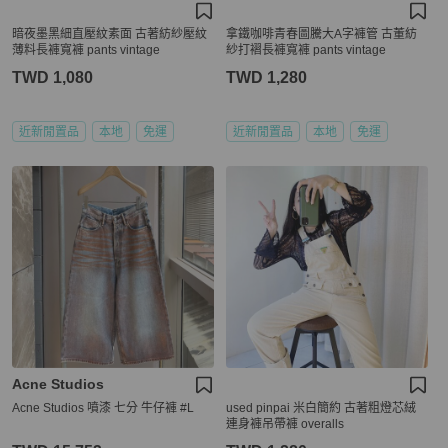
暗夜墨黑細直壓紋素面 古著紡紗壓紋
拿鐵咖啡青春圖騰大A字褲管 古董紡
薄料長褲寬褲 pants vintage
紗打褶長褲寬褲 pants vintage
TWD 1,080
TWD 1,280
近新閒置品
本地
免運
近新閒置品
本地
免運
Acne Studios
Acne Studios 噴漆 七分 牛仔褲 #L
used pinpai 米白簡約 古著粗燈芯絨
連身褲吊帶褲 overalls