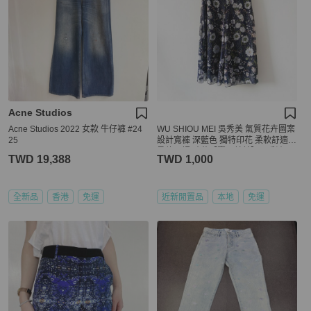
Acne Studios
Acne Studios 2022 女款 牛仔褲 #24
WU SHIOU MEI 吳秀美 氣質花卉圖案
25
設計寬褲 深藍色 獨特印花 柔軟舒適
柔軟內裡 碎花【壽司羊羊】二手褲
TWD 19,388
TWD 1,000
全新品
香港
免運
近新閒置品
本地
免運