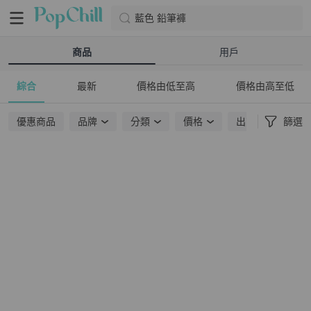
藍色 鉛筆褲
商品
用戶
綜合
最新
價格由低至高
價格由高至低
優惠商品
品牌
分類
價格
出貨地點
篩選