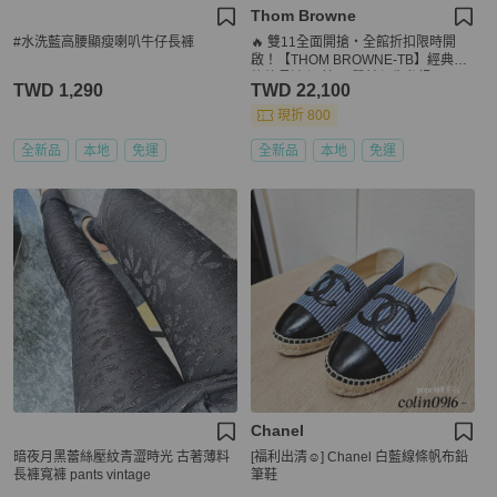
Thom Browne
#水洗藍高腰顯瘦喇叭牛仔長褲
🔥 雙11全面開搶・全館折扣限時開
啟！【THOM BROWNE-TB】經典四
條紋長褲 深藍(下單前須先私訊)
TWD 1,290
TWD 22,100
現折 800
全新品
本地
免運
全新品
本地
免運
Chanel
暗夜月黑蕾絲壓紋青澀時光 古著薄料
[福利出清☺️] Chanel 白藍線條帆布鉛
長褲寬褲 pants vintage
筆鞋