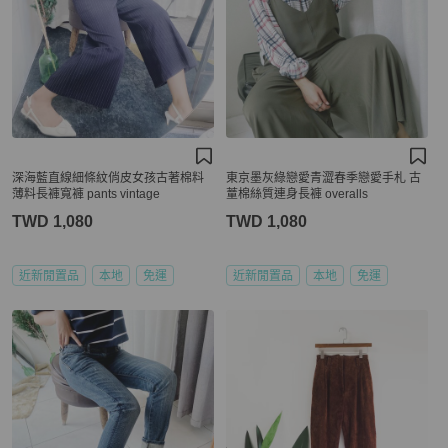
深海藍直線細條紋俏皮女孩古著棉料
東京墨灰綠戀愛青澀春季戀愛手札 古
薄料長褲寬褲 pants vintage
蕫棉絲質連身長褲 overalls
TWD 1,080
TWD 1,080
近新閒置品
本地
免運
近新閒置品
本地
免運