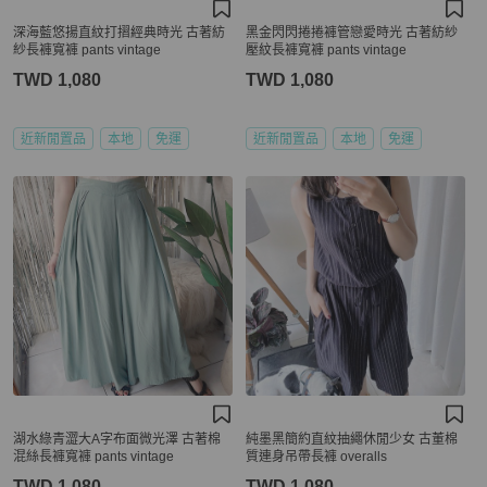
深海藍悠揚直紋打摺經典時光 古著紡
黑金閃閃捲捲褲管戀愛時光 古著紡紗
紗長褲寬褲 pants vintage
壓紋長褲寬褲 pants vintage
TWD 1,080
TWD 1,080
近新閒置品
本地
免運
近新閒置品
本地
免運
湖水綠青澀大A字布面微光澤 古著棉
純墨黑簡約直紋抽繩休閒少女 古董棉
混絲長褲寬褲 pants vintage
質連身吊帶長褲 overalls
TWD 1,080
TWD 1,080