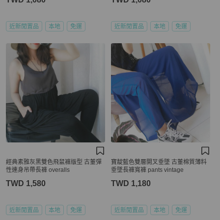
近新閒置品
本地
免運
近新閒置品
本地
免運
經典素雅灰黑雙色飛鼠褲版型 古董彈
寶靛藍色雙層開叉垂墜 古董棉質薄料
性連身吊帶長褲 overalls
垂墜長褲寬褲 pants vintage
TWD 1,580
TWD 1,180
近新閒置品
本地
免運
近新閒置品
本地
免運