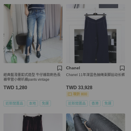
Chanel
經典藍潑墨釦式造型 牛仔褲款刷色長
Chanel 11年深蓝色抽绳束脚运动长裤
褲窄管小喇叭褲pants vintage
TWD 1,280
TWD 33,928
現折 800
近新閒置品
本地
免運
近新閒置品
香港
免運