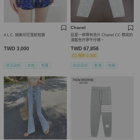
Chanel
A.L.C. 抽象印花雪紡短褲
這是一條帶有亮片 Chanel CC 標誌的
淺藍色丹寧牛仔褲。
TWD 3,000
TWD 67,856
現折 2,000
狀況良好
本地
免運
狀況良好
香港
免運