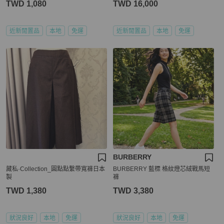
TWD 1,080
TWD 16,000
近新閒置品
本地
免運
近新閒置品
本地
免運
BURBERRY
藏私·Collection_圓點點繫帶寬褲日本
BURBERRY 藍標 格紋燈芯絨戰馬短
製
褲
TWD 1,380
TWD 3,380
狀況良好
本地
免運
狀況良好
本地
免運