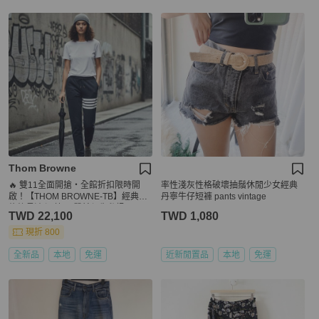
Thom Browne
🔥 雙11全面開搶・全館折扣限時開
率性淺灰性格破壞抽鬚休閒少女經典
啟！【THOM BROWNE-TB】經典四
丹寧牛仔短褲 pants vintage
條紋長褲 深藍(下單前須先私訊)
TWD 22,100
TWD 1,080
現折 800
全新品
本地
免運
近新閒置品
本地
免運