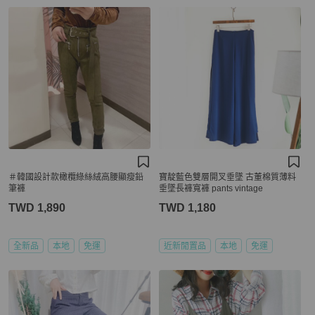
＃韓國設計款橄欖綠絲絨高腰顯瘦鉛
寶靛藍色雙層開叉垂墜 古董棉質薄料
筆褲
垂墜長褲寬褲 pants vintage
TWD 1,890
TWD 1,180
全新品
本地
免運
近新閒置品
本地
免運