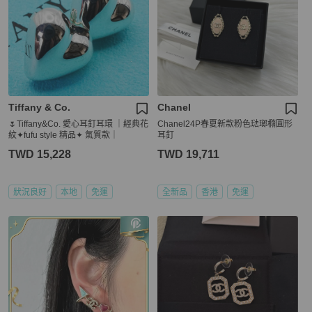
Tiffany & Co.
Chanel
🌷Tiffany&Co. 愛心耳釘耳環 ｜經典花
Chanel24P春夏新款粉色琺瑯橢圓形
紋✦fufu style 精品✦ 氣質款｜
耳釘
TWD 15,228
TWD 19,711
狀況良好
本地
免運
全新品
香港
免運