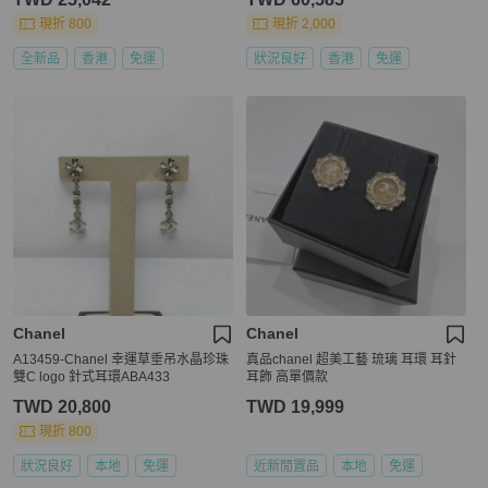
現折 800
現折 2,000
全新品
香港
免運
狀況良好
香港
免運
Chanel
Chanel
A13459-Chanel 幸運草垂吊水晶珍珠
真品chanel 超美工藝 琉璃 耳環 耳針
雙C logo 針式耳環ABA433
耳飾 高單價款
TWD 20,800
TWD 19,999
現折 800
狀況良好
本地
免運
近新閒置品
本地
免運