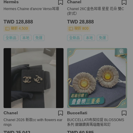
Hermès
Chanel
Hermes Chaine d'ancre Verso耳環
Chanel 26C金色耳環 星星 花朵 雙C
(針式）
TWD 128,888
TWD 28,888
現折 4,500
現折 800
全新品
本地
免運
全新品
本地
免運
Chanel
Buccellati
Chanel 2026 新款cc with flowers ear
BUCCELLATI布契拉提 BLOSSOMS
rings
系列 銀鑲鑽黃瑪瑙雛菊耳釘
TWD 25,042
TWD 60,585