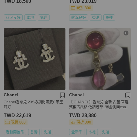
TWD 18,500
TWD 23,019
現折 800
狀況良好
本地
免運
狀況良好
香港
免運
Chanel
Chanel
Chanel香奈兒 23S方鑽閃鑽雙C吊墜
【 CHANEL】香奈兒 全新 古董 宮廷
耳釘
式復古風格 低調奢華_霧金側面chane
l字母 紅玉髓垂墜夾式耳環
TWD 22,619
TWD 28,880
現折 800
現折 800
近新閒置品
香港
免運
全新品
本地
免運