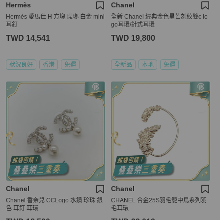
Hermès
Chanel
Hermès 愛馬仕 H 方塊 琺瑯 白金 mini
全新 Chanel 經典金色星芒刻紋雙c lo
耳釘
go耳環/針式耳環
TWD 14,541
TWD 19,800
狀況良好
香港
免運
全新品
本地
免運
Chanel
Chanel
Chanel 香奈兒 CCLogo 水鑽 珍珠 銀
CHANEL 合金25S羽毛籠中鳥系列羽
色 耳釘 耳環
毛耳環