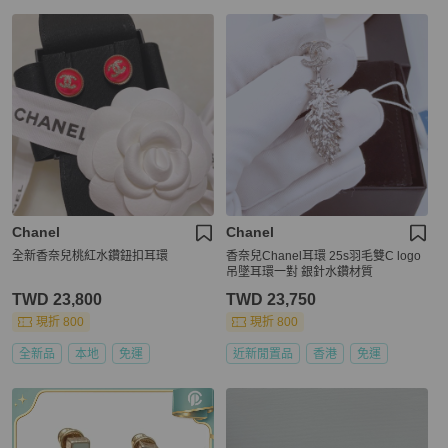
Chanel
Chanel
全新香奈兒桃紅水鑽鈕扣耳環
香奈兒Chanel耳環 25s羽毛雙C logo
吊墜耳環一對 銀針水鑽材質
TWD 23,800
TWD 23,750
現折 800
現折 800
全新品
本地
免運
近新閒置品
香港
免運