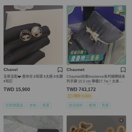
Chanel
Chaumet
全新全配❤️ 香奈兒 #耳環 #太極 #水鑽
Chaumet尚美Insolence系列蝴蝶結系
#耳釘
列手鍊 15.5 cm 專櫃27.7w！太美
了！適合小手圍的寶子 專櫃停產絕
TWD 15,900
TWD 743,172
版，2023 購入
現折 8,000
近新閒置品
本地
免運
狀況良好
香港
免運