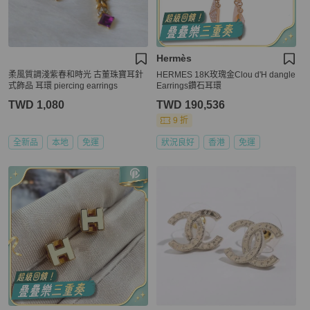
Hermès
柔風質調淺紫春和時光 古董珠寶耳針
HERMES 18K玫瑰金Clou d'H dangle
式飾品 耳環 piercing earrings
Earrings鑽石耳環
TWD 1,080
TWD 190,536
9 折
全新品
本地
免運
狀況良好
香港
免運