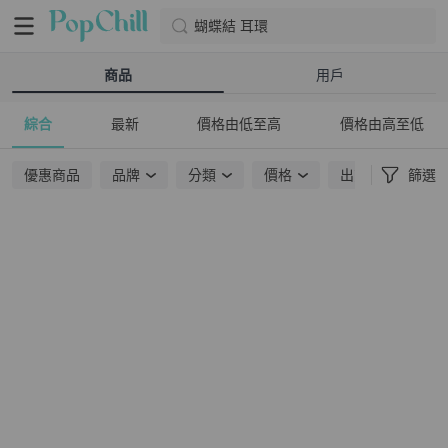
蝴蝶結 耳環
商品
用戶
綜合
最新
價格由低至高
價格由高至低
優惠商品
品牌
分類
價格
出貨地點
篩選