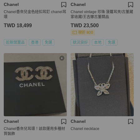
Chanel
Chanel
Chanel香奈兒金色紐扣耳釘 chanel耳
Chanel vintage 珍珠 菠蘿耳夾/古董藏
環
家收藏/王吉娜古董精品
TWD 18,499
TWD 23,500
現折 800
近新閒置品
香港
免運
狀況良好
本地
免運
Chanel
Chanel
Chanel香奈兒耳環！該款運用多種材
Chanel necklace
質裝飾