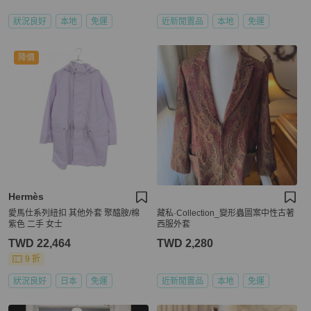
狀況良好
本地
免運
近新閒置品
本地
免運
降價
Hermès
愛馬仕系列紐扣 其他外套 聚醯胺/棉
藏私·Collection_變形蟲圖案中性古著
紫色 二手 女士
西服外套
TWD 22,464
TWD 2,280
9 折
狀況良好
日本
免運
近新閒置品
本地
免運