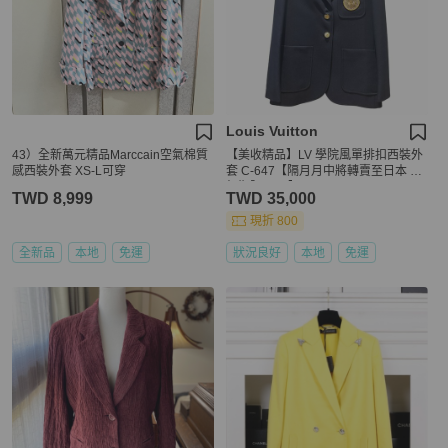
Louis Vuitton
43）全新萬元精品Marccain空氣棉質
【美收精品】LV 學院風單排扣西裝外
感西裝外套 XS-L可穿
套 C-647【隔月月中將轉賣至日本 上
架期限30天】
TWD 8,999
TWD 35,000
現折 800
全新品
本地
免運
狀況良好
本地
免運