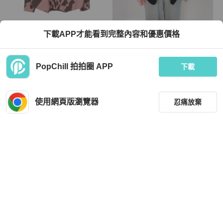
Louis Vuitton
Alexander Wang
下載APP才能看到完整內容和優惠價格
路易威登雙面襯衫外套 其他外套 RM2
Alexander Wang 造型感西裝外套
31M TB4 HOS01W 棉質 多色 二手 男
士
TWD 29,016
TWD 6,000
PopChill 拍拍圈 APP
下載
9 折
狀況良好
日本
免運
近新閒置品
本地
免運
使用網頁版瀏覽器
忍痛放棄
篩選
重設
品牌
分類
Alexander Wang