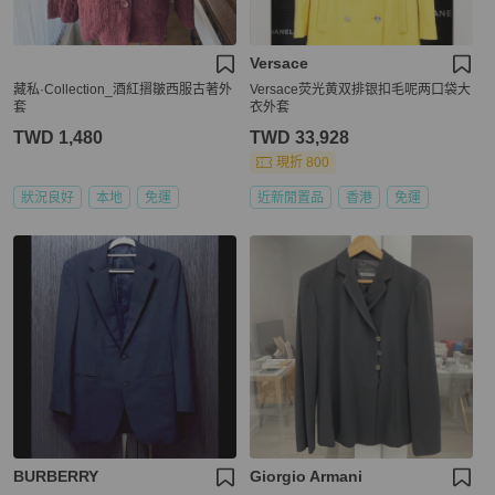
Versace
藏私·Collection_酒紅摺皺西服古著外
Versace荧光黄双排银扣毛呢两口袋大
套
衣外套
TWD 1,480
TWD 33,928
現折 800
狀況良好
本地
免運
近新閒置品
香港
免運
BURBERRY
Giorgio Armani