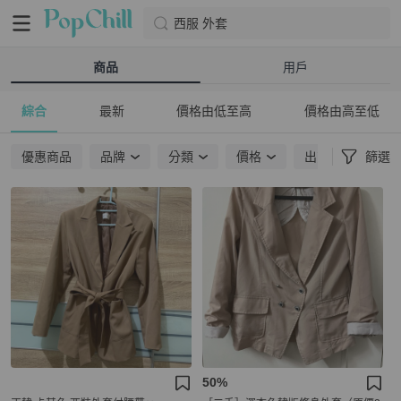
西服 外套
商品
用戶
綜合
最新
價格由低至高
價格由高至低
優惠商品
品牌
分類
價格
出貨地點
篩選
50%