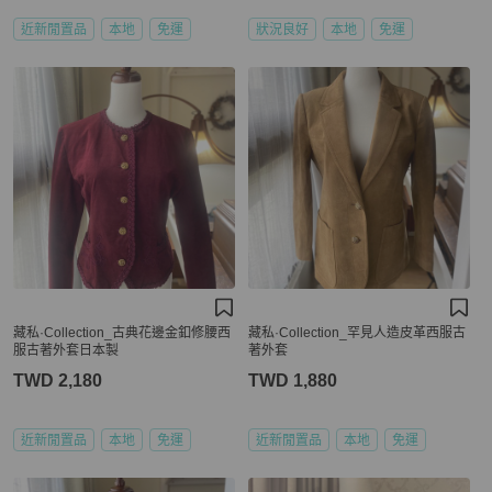
近新閒置品
本地
免運
狀況良好
本地
免運
藏私·Collection_古典花邊金釦修腰西
藏私·Collection_罕見人造皮革西服古
服古著外套日本製
著外套
TWD 2,180
TWD 1,880
近新閒置品
本地
免運
近新閒置品
本地
免運