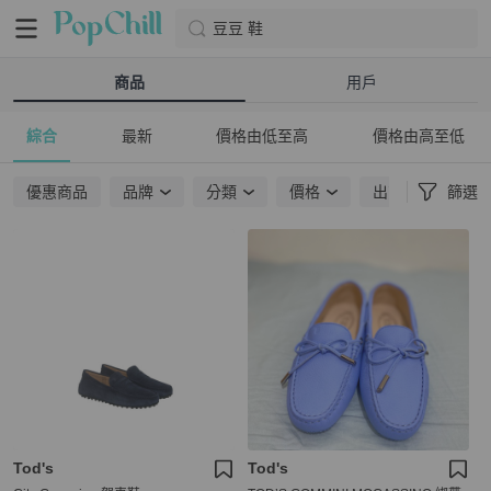
豆豆 鞋
商品
用戶
綜合
最新
價格由低至高
價格由高至低
優惠商品
品牌
分類
價格
出貨地點
篩選
Tod's
Tod's