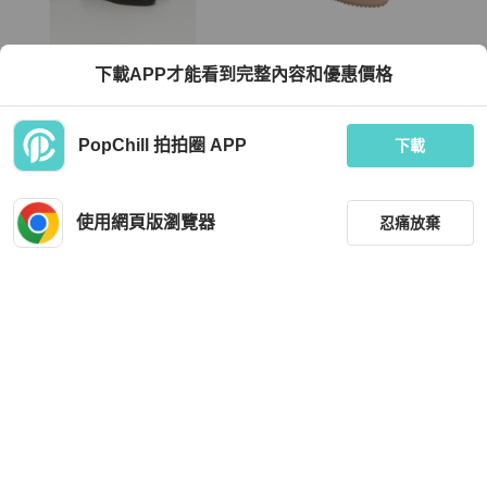
Tod's
Tod's
下載APP才能看到完整內容和優惠價格
綿羊皮樂福鞋
City Gommino 駕車鞋
TWD 15,995
TWD 15,490
PopChill 拍拍圈 APP
下載
全新品
香港
免運
全新品
香港
免運
使用網頁版瀏覽器
忍痛放棄
篩選
重設
品牌
分類
Tod's
Tod's