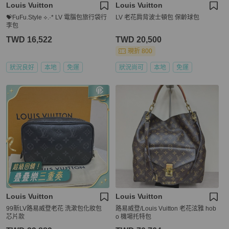
Louis Vuitton
Louis Vuitton
💝FuFu.Style ⟡.·* LV 電腦包旅行袋行
LV 老花肩背波士頓包 保齡球包
李包
TWD 16,522
TWD 20,500
現折 800
狀況良好
本地
免運
狀況尚可
本地
免運
Louis Vuitton
Louis Vuitton
99新LV路易威登老花 洗漱包化妝包
路易威登/Louis Vuitton 老花泫雅 hob
芯片款
o 機場托特包