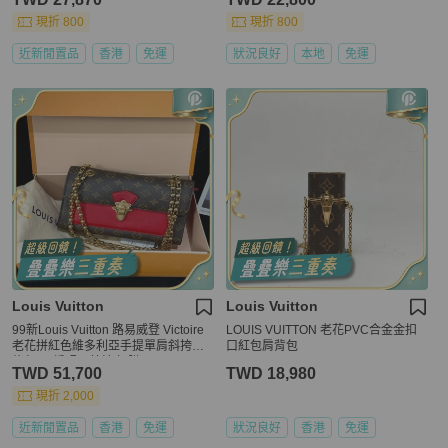
現折 800
現折 800
近新閒置品
香港
免運
狀況良好
本地
免運
Louis Vuitton
Louis Vuitton
99新Louis Vuitton 路易威登 Victoire
LOUIS VUITTON 老花PVC合金金扣
老花拼紅色維多利亞手提單肩斜挎鏈
口紅包肩背包
條包 18編碼 ➕芯片 扣膜
TWD 51,700
TWD 18,980
現折 2,000
近新閒置品
香港
免運
狀況良好
香港
免運