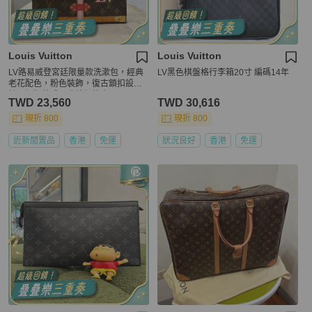
Louis Vuitton
Louis Vuitton
LV路易威登宮廷限量款洗漱包，經典
LV黑色棋盤格行李箱20寸 編碼14年
老花配色，粉色裝飾，復古鎖扣設
計，絕版款式，收藏價值高
TWD 23,560
TWD 30,616
現折 800
現折 800
近新閒置品
香港
免運
狀況良好
香港
免運