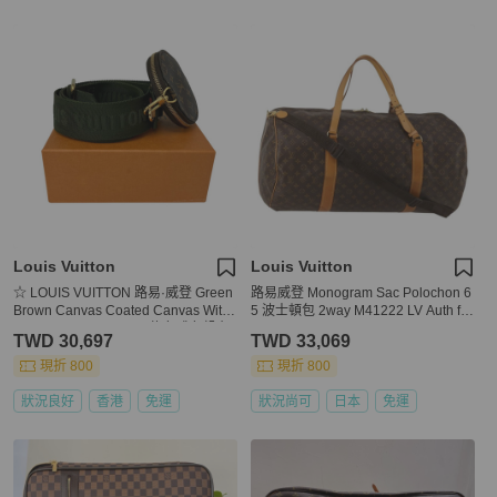
Louis Vuitton
Louis Vuitton
☆ LOUIS VUITTON 路易·威登 Green
路易威登 Monogram Sac Polochon 6
Brown Canvas Coated Canvas With
5 波士頓包 2way M41222 LV Auth fm
Pouch Shoulder Strap 綠色啡色帆布
5367
TWD 30,697
TWD 33,069
塗層帆布連小袋肩背帶-267012384
現折 800
現折 800
狀況良好
香港
免運
狀況尚可
日本
免運