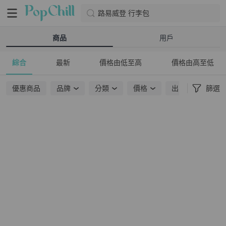
路易威登 行李包
商品
用戶
綜合
最新
價格由低至高
價格由高至低
優惠商品
品牌
分類
價格
出貨地點
篩選