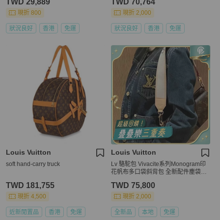
TWD 29,889
TWD 70,764
現折 800
現折 2,000
狀況良好
香港
免運
狀況良好
香港
免運
Louis Vuitton
Louis Vuitton
soft hand-carry truck
Lv 駱駝包 Vivacite系列Monogram印
花帆布多口袋斜背包 全新配件塵袋盒
子
TWD 181,755
TWD 75,800
現折 4,500
現折 2,000
近新閒置品
香港
免運
全新品
本地
免運