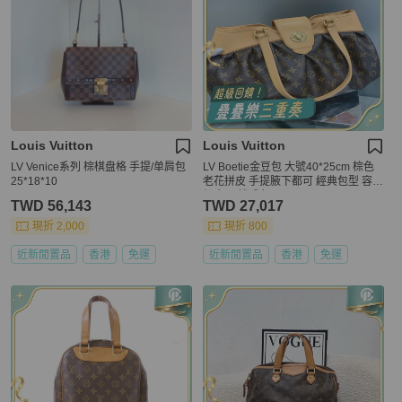
Louis Vuitton
Louis Vuitton
LV Venice系列 棕棋盘格 手提/单肩包
LV Boetie金豆包 大號40*25cm 棕色
25*18*10
老花拼皮 手提腋下都可 經典包型 容量
很大 原始成色
TWD 56,143
TWD 27,017
現折 2,000
現折 800
近新閒置品
香港
免運
近新閒置品
香港
免運