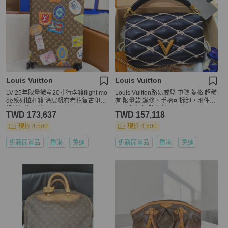
Louis Vuitton
Louis Vuitton
LV 25年限量徽章20寸行李箱flight mo
Louis Vuitton路易威登 中號 菱格 超稀
de系列拉杆箱 涂层帆布老花复古印花
有 限量款 鏈條、手柄可拆卸，附件鏡
设计织物 时尚icon
子！ 芯片款 防塵袋
TWD 173,637
TWD 157,118
現折 4,500
現折 4,500
近新閒置品
香港
免運
近新閒置品
香港
免運