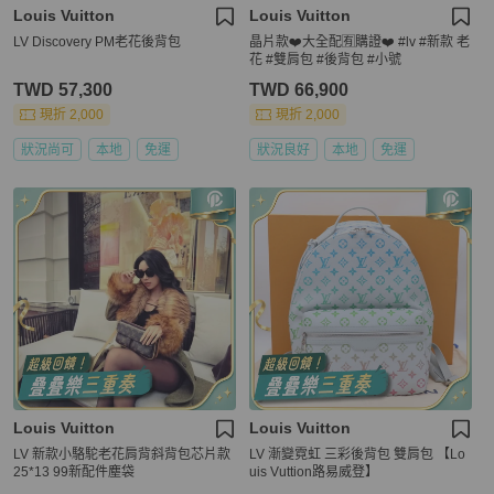
Louis Vuitton
Louis Vuitton
LV Discovery PM老花後背包
晶片款❤️大全配🈶購證❤️ #lv #新款 老
花 #雙肩包 #後背包 #小號
TWD 57,300
TWD 66,900
現折 2,000
現折 2,000
狀況尚可
本地
免運
狀況良好
本地
免運
Louis Vuitton
Louis Vuitton
LV 新款小駱駝老花肩背斜背包芯片款
LV 漸變霓虹 三彩後背包 雙肩包 【Lo
25*13 99新配件塵袋
uis Vuttion路易威登】