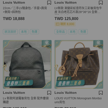
Louis Vuitton
Louis Vuitton
22cm／二手LV隨身包／手提+肩背
LV新款 漸變彩虹音符灰三彩後背包牛
+側背+斜挎包
皮 灰白老花芯片款28*36*16 全新閒
置配件塵袋
TWD 18,888
TWD 125,800
現折 8,000
狀況良好
本地
免運
全新品
本地
免運
Louis Vuitton
Louis Vuitton
Lv 新款阿波羅後背包 全新 配件塵袋
LOUIS VUITTON Monogram Montso
購證
uris背包