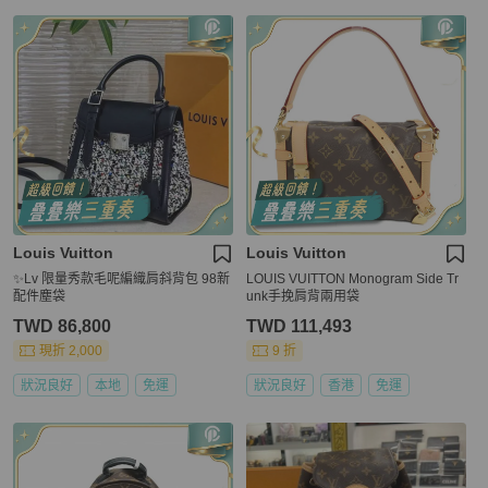
Louis Vuitton
Louis Vuitton
✨Lv 限量秀款毛呢編織肩斜背包 98新
LOUIS VUITTON Monogram Side Tr
配件塵袋
unk手挽肩背兩用袋
TWD 86,800
TWD 111,493
現折 2,000
9 折
狀況良好
本地
免運
狀況良好
香港
免運