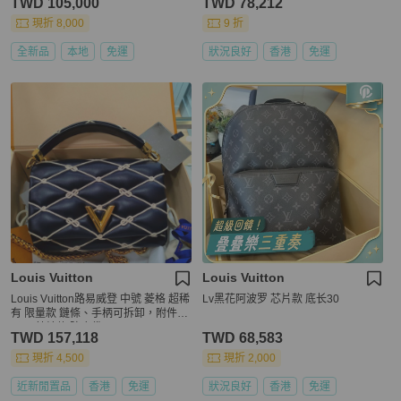
TWD 105,000
TWD 78,212
現折 8,000
9 折
全新品
本地
免運
狀況良好
香港
免運
Louis Vuitton
Louis Vuitton
Louis Vuitton路易威登 中號 菱格 超稀
Lv黑花阿波罗 芯片款 底长30
有 限量款 鏈條、手柄可拆卸，附件鏡
子！ 芯片款 防塵袋
TWD 157,118
TWD 68,583
現折 4,500
現折 2,000
近新閒置品
香港
免運
狀況良好
香港
免運