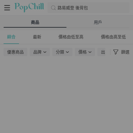
路易威登 後背包
商品
用戶
綜合
最新
價格由低至高
價格由高至低
優惠商品
品牌
分類
價格
出貨地點
篩選