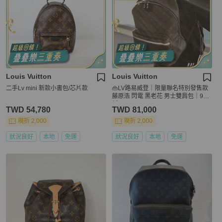
Louis Vuitton
Louis Vuitton
二手Lv mini 新款小書包/芯片款
👜LV路易威登｜限量聯名特別發售款
藤原浩 閃電 黑老花 男士雙肩包｜98
新
TWD 54,780
TWD 81,000
現折 2,000
現折 2,000
狀況良好
本地
免運
狀況良好
本地
免運