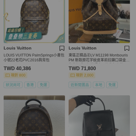
Louis Vuitton
Louis Vuitton
LOUIS VUITTON PalmSprings小書包
東區正精品㊣LV M11198 Montsouris
小號22老花PVC2016肩背包
PM 新款原花字紋皮革前拉鍊口袋金釦
翻蓋釦式吸扣抽繩束口後背包小款 RZ
TWD 40,386
TWD 71,800
6443
現折 800
現折 2,000
狀況尚可
香港
免運
近新閒置品
本地
免運