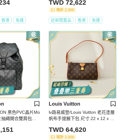
234
TWD 72,622
現折 2,000
香港
免運
近新閒置品
香港
免運
on
Louis Vuitton
TTON 黑色PVC晶片Mo
lv路易威登/Louis Vuitton 老花塗層
黑武士抽繩開合雙肩包肩
帆布手提腋下包 尺寸:22 x 12 x 5.5
cm 98新芯片
,151
TWD 64,620
現折 2,000