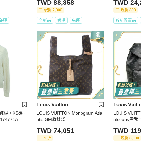
TWD 88,858
TWD 24,
現折 2,000
現折 800
免運
全新品
香港
免運
近新閒置品
Louis Vuitton
Louis Vuitt
純棉，XS碼，
LOUIS VUITTON Monogram Atla
LOUIS VUI
74771A
ntis GM肩背袋
ntsouris
背包
TWD 74,051
TWD 119
9 折
現折 8,000