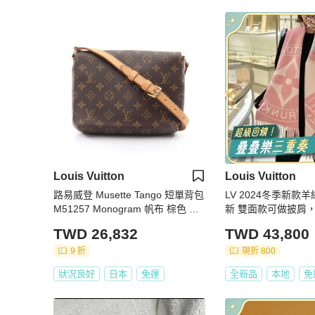
Louis Vuitton
Louis Vuitton
路易威登 Musette Tango 短單背包
LV 2024冬季新款
M51257 Monogram 帆布 棕色 二
新 雙面款可做披肩
手
羊毛62%羊絨38% 尺寸
TWD 26,832
TWD 43,800
m
9 折
現折 800
狀況良好
日本
免運
全新品
本地
免