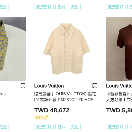
免運
狀況良好
香港
免運
狀況良好
Louis Vuitton
Louis Vuitt
ies
路易威登 (LOUIS VUITTON) 壓花
《新歡舊愛》正
LV 標誌外套 RM231Q TZ0 HOS4
大方好搭上衣
6W 棉質 二手 #M
TWD 48,672
TWD 5,8
9 折
免運
狀況良好
日本
免運
狀況良好