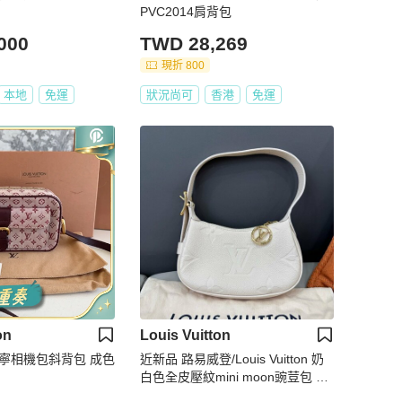
PVC2014肩背包
000
TWD 28,269
現折 800
本地
免運
狀況尚可
香港
免運
on
Louis Vuitton
單寧相機包斜背包 成色
近新品 路易威登/Louis Vuitton 奶
白色全皮壓紋mini moon豌荳包 芯
片款