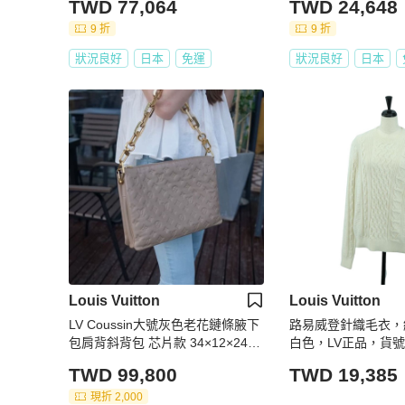
TWD 77,064
TWD 24,648
9 折
9 折
狀況良好
日本
免運
狀況良好
日本
Louis Vuitton
Louis Vuitton
LV Coussin大號灰色老花鏈條腋下
路易威登針織毛衣，
包肩背斜背包 芯片款 34×12×24c
白色，LV正品，貨號1
m 95新 配件塵袋 盒子
TWD 99,800
TWD 19,385
現折 2,000