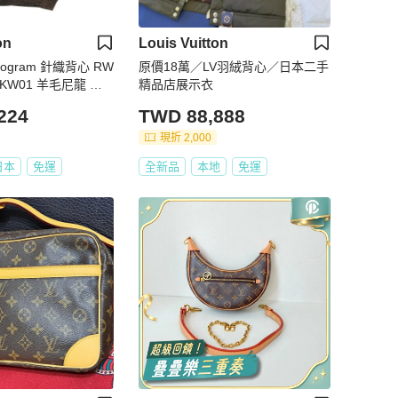
on
Louis Vuitton
ogram 針織背心 RW
原價18萬／LV羽絨背心／日本二手
FMKW01 羊毛尼龍 黑
精品店展示衣
224
TWD 88,888
現折 2,000
日本
免運
全新品
本地
免運