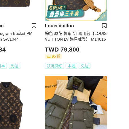
on
Louis Vuitton
ram Bucket PM
棕色 原花 帆布 Nil 兩用包【LOUIS
h SW1044
VUITTON LV 路易威登】 M14016
84
TWD 79,800
95 折
日本
免運
狀況良好
本地
免運