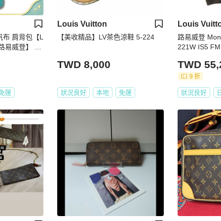
Louis Vuitton
Louis Vuitt
帆布 肩背包【L
【美收精品】LV茶色涼鞋 5-224
路易威登 Mon
V 路易威登】 M
221W IS5 
色 金色 #XS
TWD 8,000
TWD 55,
9 折
免運
狀況良好
本地
免運
狀況良好