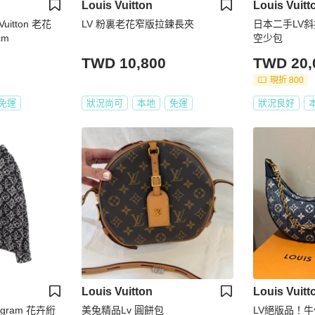
Louis Vuitton
Louis Vuitt
uitton 老花
LV 粉裏老花窄版拉鍊長夾
日本二手LV斜
cm
空少包
TWD 10,800
TWD 20,
現折 800
免運
狀況尚可
本地
免運
狀況良好
Louis Vuitton
Louis Vuitt
ogram 花卉絎
美兔精品Lv 圓餅包
LV絕版品！