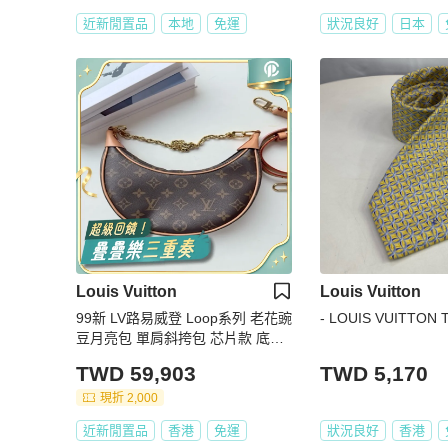
近新閒置品
本地
免運
狀況良好
日本
Louis Vuitton
Louis Vuitton
99新 LV路易威登 Loop系列 老花豌
- LOUIS VUITTON T
豆月亮包 單肩斜挎包 芯片款 底長2
3 附件鏈條肩帶。
TWD 59,903
TWD 5,170
現折 2,000
近新閒置品
香港
免運
狀況良好
香港