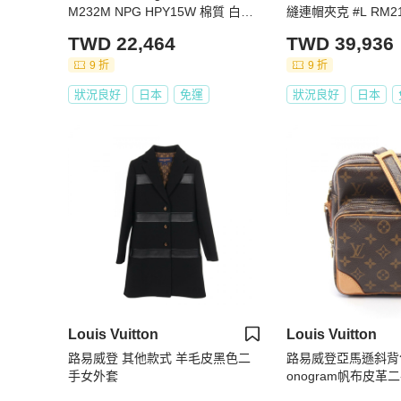
M232M NPG HPY15W 棉質 白金
縫連帽夾克 #L RM21
二手
12W
TWD 22,464
TWD 39,936
9 折
9 折
狀況良好
日本
免運
狀況良好
日本
Louis Vuitton
Louis Vuitton
路易威登 其他款式 羊毛皮黑色二
路易威登亞馬遜斜背包 
手女外套
onogram帆布皮革