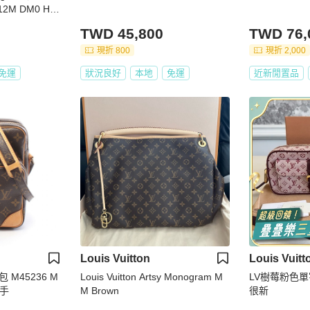
2M DM0 HLY
TWD 45,800
TWD 76,
現折 800
現折 2,000
免運
狀況良好
本地
免運
近新閒置品
Louis Vuitton
Louis Vuitt
M45236 M
Louis Vuitton Artsy Monogram M
LV樹莓粉色
二手
M Brown
很新