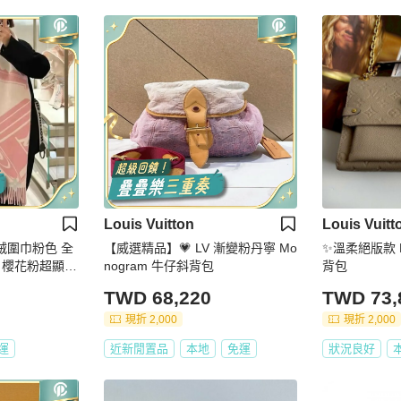
Louis Vuitton
Louis Vuitt
羊絨圍巾粉色 全
【威選精品】💗 LV 漸變粉丹寧 Mo
✨溫柔絕版款 
，櫻花粉超顯白
nogram 牛仔斜背包
背包
195cm*45c
TWD 68,220
TWD 73,
現折 2,000
現折 2,000
運
近新閒置品
本地
免運
狀況良好