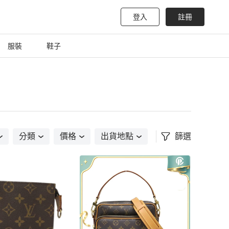
登入
註冊
服裝
鞋子
分類
價格
出貨地點
篩選