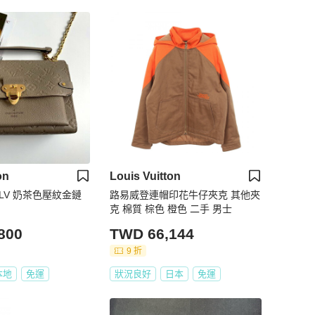
on
Louis Vuitton
LV 奶茶色壓紋金鏈
路易威登連帽印花牛仔夾克 其他夾
克 棉質 棕色 橙色 二手 男士
800
TWD 66,144
9 折
本地
免運
狀況良好
日本
免運