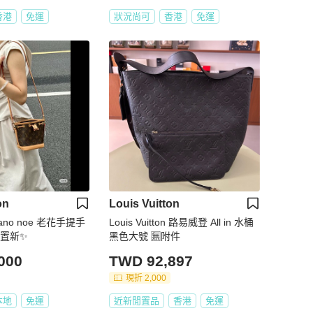
香港
免運
狀況尚可
香港
免運
on
Louis Vuitton
ano noe 老花手提手
Louis Vuitton 路易威登 All in 水桶
置新✨️
黑色大號 🈚附件
000
TWD 92,897
現折 2,000
本地
免運
近新閒置品
香港
免運