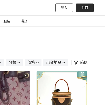
登入
註冊
服裝
鞋子
分類
價格
出貨地點
篩選