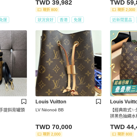
TWD 39,982
TWD 59,
現折 800
現折 2,000
免運
狀況良好
香港
免運
近新閒置品
Louis Vuitton
Louis Vuitt
es手提斜背罐頭
LV Néonoé BB
【經典款式✨
拼黑色抽繩水
TWD 70,000
TWD 44,
現折 2,000
現折 800