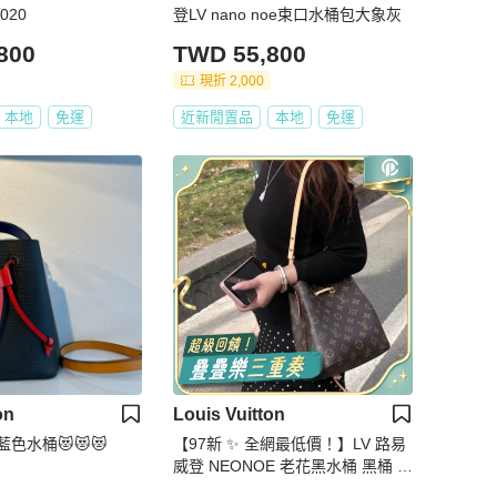
020
登LV nano noe束口水桶包大象灰
800
TWD 55,800
現折 2,000
本地
免運
近新閒置品
本地
免運
on
Louis Vuitton
 藍色水桶😻😻😻
【97新 ✨ 全網最低價！】LV 路易
威登 NEONOE 老花黑水桶 黑桶 中
號（下單前先詢問庫存❗️）