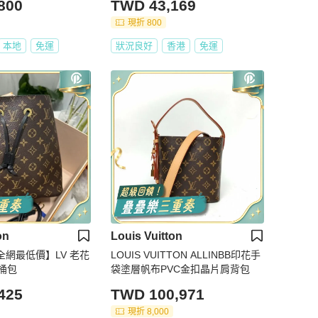
800
TWD 43,169
現折 800
本地
免運
狀況良好
香港
免運
on
Louis Vuitton
全網最低價】LV 老花
LOUIS VUITTON ALLINBB印花手
桶包
袋塗層帆布PVC金扣晶片肩背包
425
TWD 100,971
現折 8,000