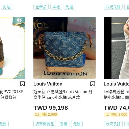
免運
全新品
本地
免運
狀況良好
Louis Vuitton
Louis Vuitt
老花PVC2018P
近全新 路易威登/Louis Vuitton 丹
LV路易威登 n
水桶包肩背包
寧牛仔nano小水桶 芯片款
柄小水桶包 閒
TWD 99,198
TWD 74,
現折 2,000
現折 2,000
免運
近新閒置品
香港
免運
狀況良好