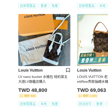
近新閒置品
香港
免運
近新閒置品
本地
Louis Vuitton
Louis Vuitton
LV nano bucket 水桶包 紐約第五
LOUIS VUITTON 
大道LV旗艦店購入
etitNoe秀款抽繩
TWD 48,800
TWD 69,063
現折 800
現折 2,000
近新閒置品
本地
免運
狀況尚可
香港