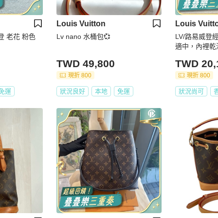
Louis Vuitton
Louis Vuitt
易威登 老花 粉色
Lv nano 水桶包💞
LV/路易威
適中，內裡乾
TWD 49,800
TWD 20,
現折 800
現折 800
免運
狀況良好
本地
免運
狀況尚可