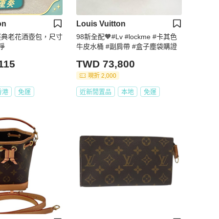
on
Louis Vuitton
登經典老花酒壺包，尺寸
98新全配🧡#Lv #lockme #卡其色
淨
牛皮水桶 #副肩帶 #盒子塵袋購證
115
TWD 73,800
現折 2,000
香港
免運
近新閒置品
本地
免運