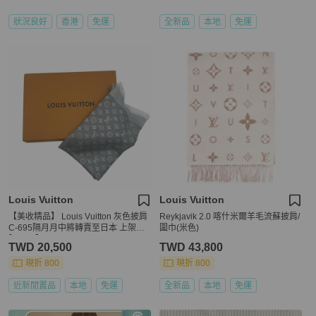
狀況良好
香港
免運
全新品
本地
免運
Louis Vuitton
Louis Vuitton
【美收精品】 Louis Vuitton 灰色披肩
Reykjavik 2.0 喀什米爾羊毛流蘇披肩/
C-695隔月月中將轉賣至日本 上架期
圍巾(米色)
限30天】
TWD 20,500
TWD 43,800
現折 800
現折 800
近新閒置品
本地
免運
全新品
本地
免運