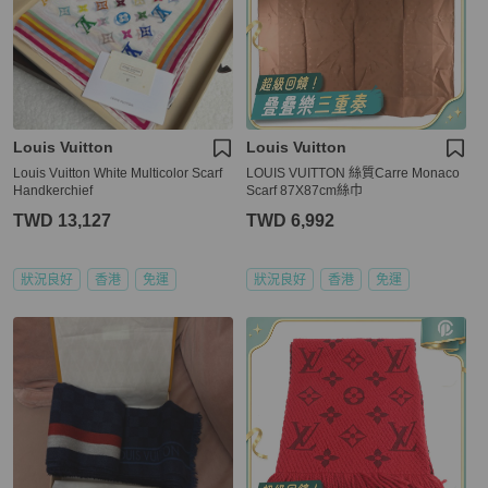
Louis Vuitton
Louis Vuitton
Louis Vuitton White Multicolor Scarf
LOUIS VUITTON 絲質Carre Monaco
Handkerchief
Scarf 87X87cm絲巾
TWD 13,127
TWD 6,992
狀況良好
香港
免運
狀況良好
香港
免運