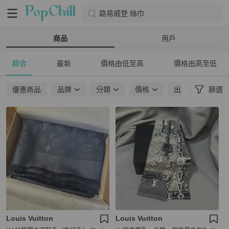
路易威登 絲巾
商品
用戶
綜合
最新
價格由低至高
價格由高至低
優惠商品
品牌
分類
價格
出貨地點
篩選
Louis Vuitton
Louis Vuitton