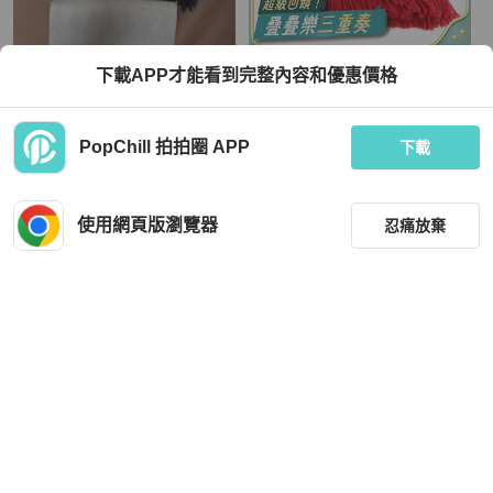
Louis Vuitton
Louis Vuitton
下載APP才能看到完整內容和優惠價格
Louis Vuitton LV Damier 羊毛圍巾 深
LOUIS VUITTON 羊毛/絲質Scarf 174
藍棋盤格 男款圍巾 義大利製 附盒
x31cm圍巾
TWD 10,000
TWD 12,400
PopChill 拍拍圈 APP
下載
狀況良好
本地
免運
狀況良好
香港
免運
使用網頁版瀏覽器
忍痛放棄
篩選
重設
品牌
分類
Louis Vuitton
Louis Vuitton