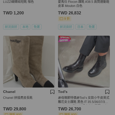
LUZZI蝴蝶結短靴 咖色
愛馬仕 Flocon 踝靴 #38.5 高筒運動鞋
皮革 Mouton 白色
TWD 1,200
TWD 26,832
9 折
狀況良好
本地
免運
狀況良好
日本
免運
Chanel
Tod's
Chanel 拼接麂皮長靴
🎁母親節特價🎁Tod’s 女款小牛皮英式
雕花女士踝靴 黑色 IT 35.5/36/37/37.
5/38/38.5 (購買請訊息告知需要尺寸)
TWD 29,800
TWD 26,700
現折 800
現折 800