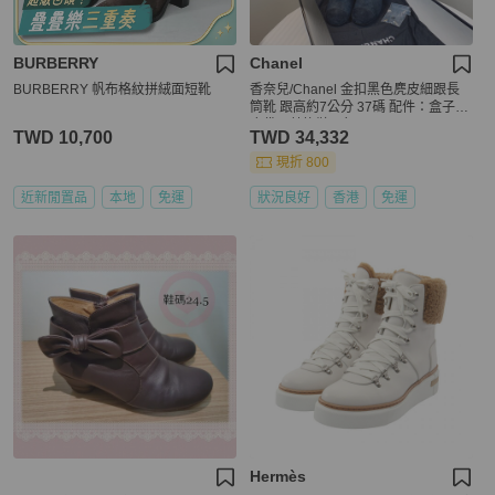
BURBERRY
Chanel
BURBERRY 帆布格紋拼絨面短靴
香奈兒/Chanel 金扣黑色麂皮細跟長
筒靴 跟高約7公分 37碼 配件：盒子，
塵袋，替換鞋跟釘
TWD 10,700
TWD 34,332
現折 800
近新閒置品
本地
免運
狀況良好
香港
免運
Hermès