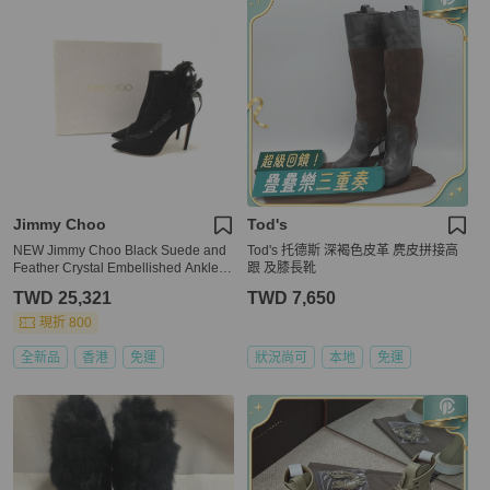
Jimmy Choo
Tod's
NEW Jimmy Choo Black Suede and
Tod's 托德斯 深褐色皮革 麂皮拼接高
Feather Crystal Embellished Ankle B
跟 及膝長靴
oots Size 37.5
TWD 25,321
TWD 7,650
現折 800
全新品
香港
免運
狀況尚可
本地
免運