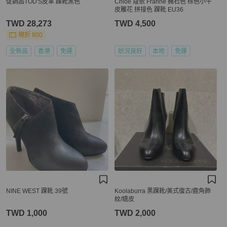
促銷品TOD'S皮革 踝靴黑色
Chloé 蔻依 Franne 赭石色 棕色小牛
皮雕花 拼接色 踝靴 EU36
TWD 28,273
TWD 4,500
現折 800
全新品
香港
免運
狀況良好
本地
免運
NINE WEST 踝靴 39號
Koolaburra 黑踝靴/美式復古/鹿角飾
紋/嬉皮
TWD 1,000
TWD 2,000