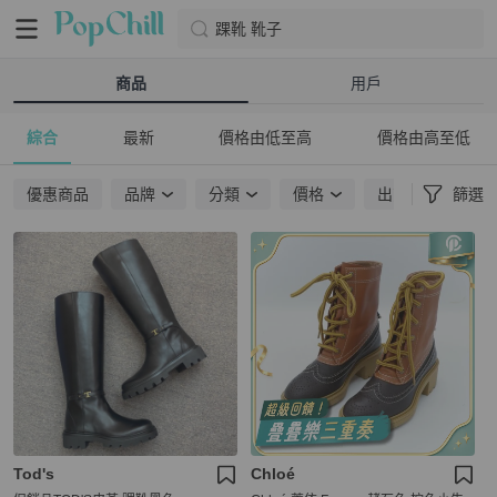
踝靴 靴子
商品
用戶
綜合
最新
價格由低至高
價格由高至低
優惠商品
品牌
分類
價格
出貨地點
篩選
Tod's
Chloé