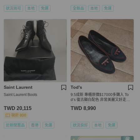
狀況尚可
本地
免運
全新品
本地
免運
Saint Laurent
Tod's
Saint Laurent Boots
9.5成新 專櫃原價$17000多購入 To
d’s 復古顯白配色 非常美麗又好走的✨
尖頭平底鞋
TWD 20,115
TWD 8,990
現折 800
近新閒置品
香港
免運
狀況良好
本地
免運