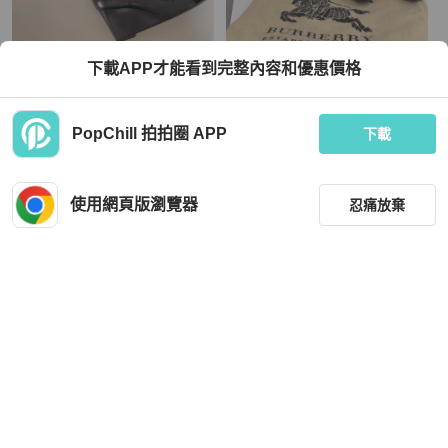
Chanel
BURBERRY
下載APP才能看到完整內容和優惠價格
Chanel ✨坡跟全皮長靴 37.5
Burberry 深咖啡色短靴｜秋冬人氣色
EU37
TWD 22,888
TWD 7,500
PopChill 拍拍圈 APP
下載
現折 800
狀況良好
本地
免運
近新閒置品
本地
免運
使用網頁版瀏覽器
忍痛放棄
篩選
重設
品牌
分類
Sergio Rossi
Stella McCartney