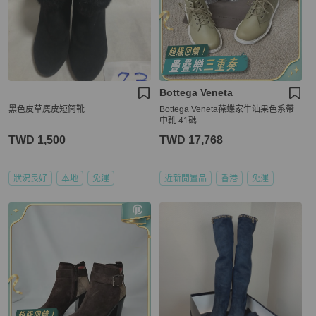
Bottega Veneta
黑色皮草麂皮短筒靴
Bottega Veneta葆蝶家牛油果色系帶
中靴 41碼
TWD 1,500
TWD 17,768
狀況良好
本地
免運
近新閒置品
香港
免運