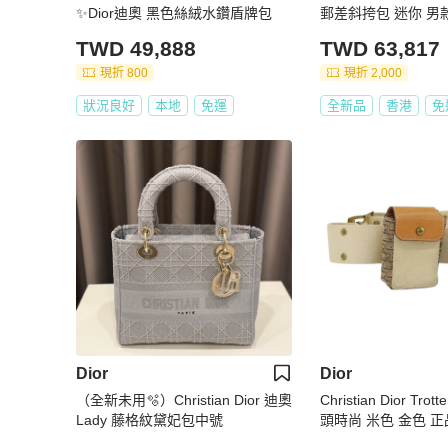
✨Dior迪奧 黑色絲絨水鑽盾牌包
郵差斜挎包 迷你 男
TWD 49,888
TWD 63,817
現折 800
現折 2,000
狀況良好
本地
免運
全新品
香港
免
Dior
Dior
（全新未用🫧）Christian Dior 迪奧
Christian Dior Tr
Lady 藤格紋黛妃包中號
頭時尚 米色 金色 正品 