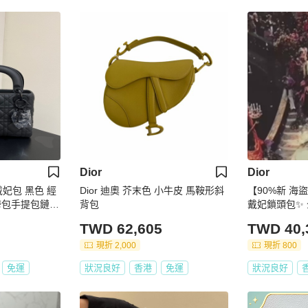
Dior
Dior
戴妃包 黑色 經
Dior 迪奧 芥末色 小牛皮 馬鞍形斜
【90%新 海盜
挎包手提包鏈條
背包
戴妃鎖頭包✨
TWD 62,605
TWD 40,
現折 2,000
現折 800
免運
狀況良好
香港
免運
狀況良好