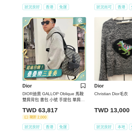
狀況良好
香港
免運
狀況尚可
香港
Dior
Dior
DIOR迪奧 GALLOP Oblique 馬鞍
Christian Dior毛衣
雙肩背包 書包 小號 手提包 單肩包
老花黑拼米色 老花滿印提花帆布拼
TWD 63,817
TWD 13,000
皮革 尺寸約28*12*40cm
現折 2,000
狀況良好
香港
免運
狀況良好
本地