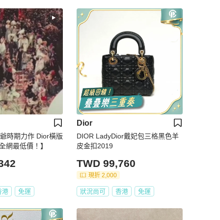
Dior
爺時期力作 Dior橫版
DIOR LadyDior戴妃包三格黑色羊
 全網最低價！】
皮金扣2019
342
TWD 99,760
現折 2,000
香港
免運
狀況尚可
香港
免運