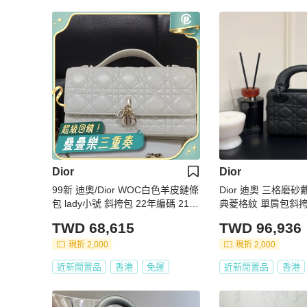
Dior
Dior
99新 迪奧/Dior WOC白色羊皮鏈條
Dior 迪奧 三格磨砂
包 lady小號 斜挎包 22年編碼 21x1
典菱格紋 單肩包斜
2x4cm
包
TWD 68,615
TWD 96,936
現折 2,000
現折 2,000
近新閒置品
香港
免運
近新閒置品
香港