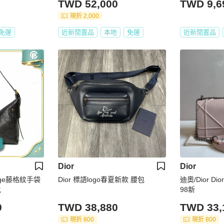
TWD 52,000
TWD 9,6
現折 2,000
免運
近新閒置品
本地
免運
近新閒置品
Dior
Dior
yage藤格紋手袋
Dior 標語logo春夏新款 腰包
迪奧/Dior D
包
98新
0
TWD 38,880
TWD 33,
現折 800
現折 800