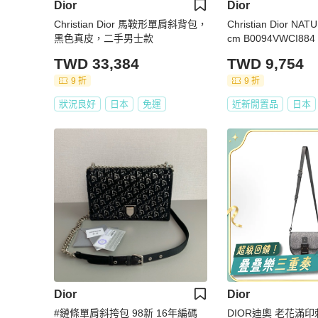
Dior
Dior
Christian Dior 馬鞍形單肩斜背包，
Christian Dior NA
黑色真皮，二手男士款
cm B0094VWCI8
TWD 33,384
TWD 9,754
9 折
9 折
狀況良好
日本
免運
近新閒置品
日本
Dior
Dior
#鏈條單肩斜挎包 98新 16年編碼
DIOR迪奧 老花滿