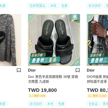
免運
近新閒置品
本地
免運
狀況良好
Dior
Dior
Dior 黑色羊皮高跟拖鞋 38號 穿兩
DIOR迪奧 
次閒置 九成新
拼粒面牛皮革
TWD 19,800
TWD 80,
現折 499
現折 2,000
免運
狀況良好
本地
免運
全新品
香