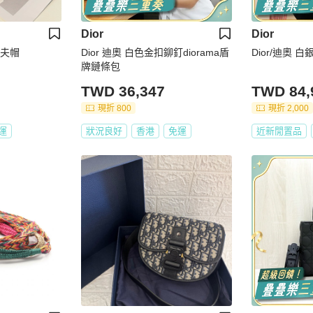
Dior
Dior
漁夫帽
Dior 迪奧 白色金扣鉚釘diorama盾
Dior/迪奧 
牌鏈條包
TWD 36,347
TWD 84,
現折 800
現折 2,000
運
狀況良好
香港
免運
近新閒置品