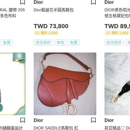
Dior
Dior
TURAL 腰帶 205
Dior藍緹花半圓馬鞍包
DIOR黑色啞光
84 多色布料
號五格黛妃包M0
TWD 73,800
TWD 89,
現折 2,000
現折 2,000
免運
狀況良好
本地
免運
狀況良好
Dior
Dior
印刺繡翻蓋設計
DIOR SADDLE馬鞍包 紅
莉亞精品♡ D