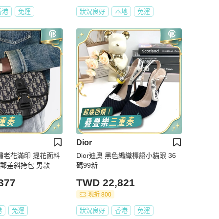
香港
免運
狀況良好
本地
免運
Dior
刺繡老花滿印 提花面料
Dior迪奧 黑色編織標語小貓跟 36
 郵差斜挎包 男款
碼99新
377
TWD 22,821
現折 800
港
免運
狀況良好
香港
免運