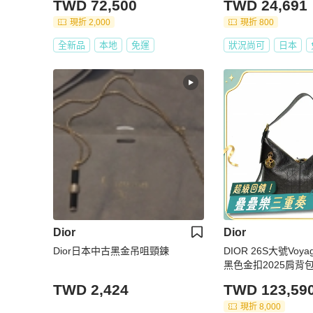
TWD 72,500
TWD 24,691
現折 2,000
現折 800
全新品
本地
免運
狀況尚可
日本
Dior
Dior
Dior日本中古黑金吊咀頸鍊
DIOR 26S大號Vo
黑色金扣2025肩背
TWD 2,424
TWD 123,59
現折 8,000