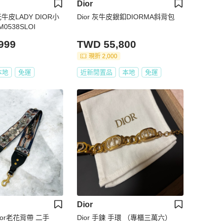
Dior
牛皮LADY DIOR小
Dior 灰牛皮銀釦DIORMA斜背包
538SLOI
999
TWD 55,800
現折 2,000
本地
免運
近新閒置品
本地
免運
Dior
ior老花背帶 二手
Dior 手鍊 手環 （專櫃三萬六）