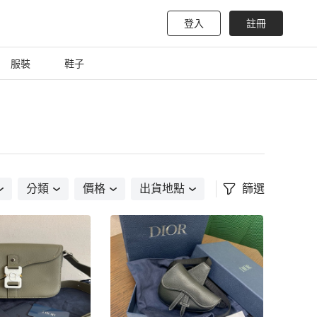
登入
註冊
服裝
鞋子
分類
價格
出貨地點
篩選