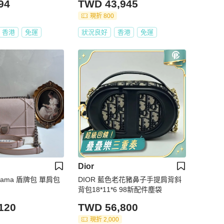
94
TWD 43,945
現折 800
香港
免運
狀況良好
香港
免運
Dior
iorama 盾牌包 單肩包
DIOR 藍色老花豬鼻子手提肩背斜
背包18*11*6 98新配件塵袋
120
TWD 56,800
現折 2,000