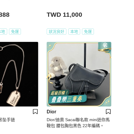
888
TWD 11,000
本地
免運
狀況良好
本地
免運
Dior
琅吊坠手链
Dior/迪奧 Sacai聯名款 mini迷你馬
鞍包 腰包胸包黑色 22年編碼。