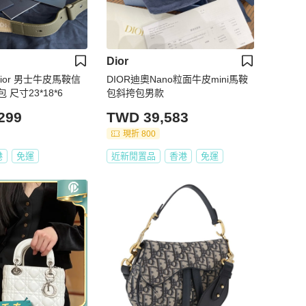
Dior
皮馬鞍信
DIOR迪奧Nano粒面牛皮mini馬鞍
使包單肩斜挎包 尺寸23*18*6
包斜挎包男款
299
TWD 39,583
現折 800
港
免運
近新閒置品
香港
免運