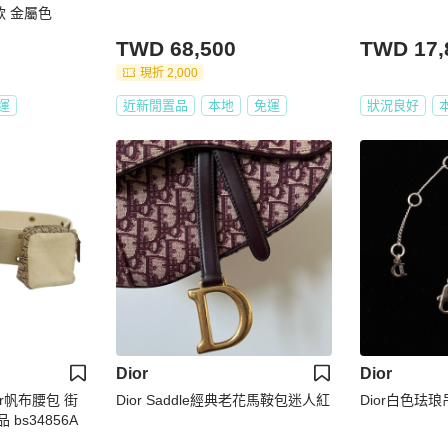
款 金屬色
TWD 68,500
TWD 17,
現折 2,000
運
近新閒置品
本地
免運
狀況良好
Dior
Dior
otter帆布腰包 街
Dior Saddle經典老花馬鞍包迷人紅
Dior白色珐
bs34856A