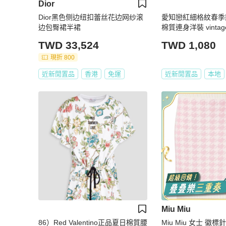
Dior
Dior黑色侧边纽扣蕾丝花边网纱滚
愛知戀紅細格紋春季
边包臀裙半裙
棉質連身洋裝 vintag
TWD 33,524
TWD 1,080
現折 800
近新閒置品
香港
免運
近新閒置品
本地
Miu Miu
86）Red Valentino正品夏日棉質腰
Miu Miu 女士 徽標