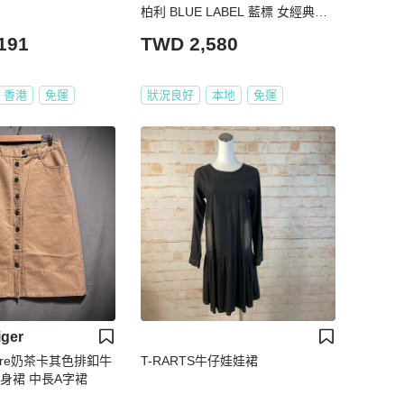
柏利 BLUE LABEL 藍標 女經典格
紋彈性及膝裙36號
191
TWD 2,580
香港
免運
狀況良好
本地
免運
iger
figure奶茶卡其色排釦牛
T-RARTS牛仔娃娃裙
身裙 中長A字裙