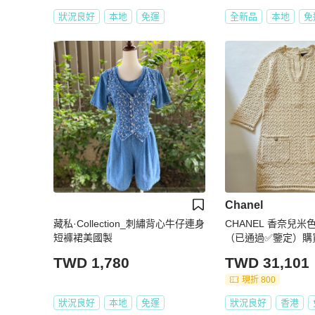
狀況良好
本地
免運
全新品
本地
免
Chanel
藏私·Collection_刺繡背心牛仔連身
CHANEL 香奈兒米色連身裙👗34碼
短褲裙美國製
（已通過✅鑒定）購買
送贈CHANEL金線刺
TWD 1,780
TWD 31,101
香水型襟章🎁
現折 800
狀況良好
本地
免運
狀況良好
香港