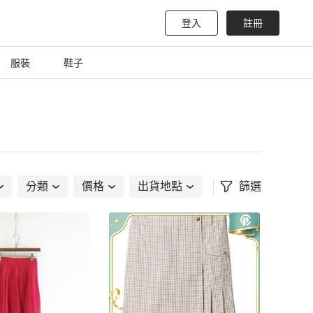
登入
註冊
服裝
鞋子
分類
價格
出貨地點
篩選