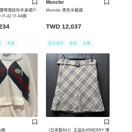
Moncler
士 腰帶環迷你半身裙IT-
Moncler 黑色半截裙
0 IT-42 IT-44碼
234
TWD 12,037
港
免運
狀況良好
香港
免運
s碼
（日本製MIJ）正品BURBERRY 博