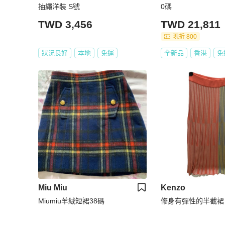
抽繩洋裝 S號
0碼
TWD 3,456
TWD 21,811
現折 800
狀況良好
本地
免運
全新品
香港
免
Miu Miu
Kenzo
Miumiu羊絨短裙38碼
修身有彈性的半截裙