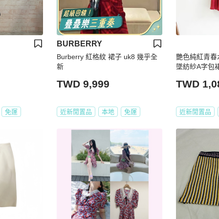
BURBERRY
Burberry 紅格紋 裙子 uk8 幾乎全
艷色純紅青春
新
墜紡紗A字包裙 紗
TWD 9,999
TWD 1,0
免運
近新閒置品
本地
免運
近新閒置品