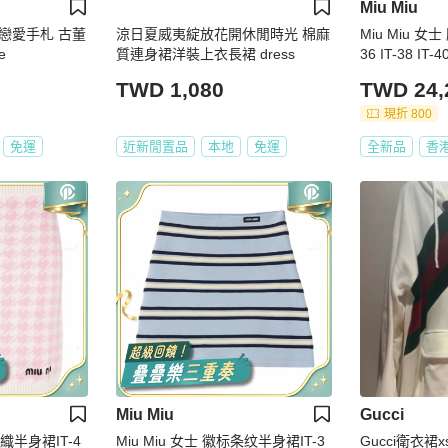
Miu Miu
戀愛手札 古董
涼日夏威夷綻放花開休閒時光 棉麻
Miu Miu 女
e
質連身裙洋裝上衣長裙 dress
36 IT-38 IT-4
TWD 1,080
TWD 24,
現折 800
免運
近新閒置品
本地
免運
全新品
香
Miu Miu
Gucci
針織半身裙IT-4
Miu Miu 女士 徽标条纹半身裙IT-3
Gucci衛衣裙x