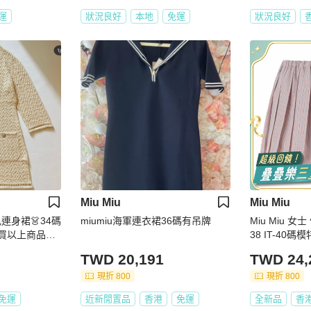
運
狀況良好
本地
免運
狀況良好
Miu Miu
Miu Miu
miumiu海軍連衣裙36碼有吊牌
Miu Miu 女士
以上商品👆🏻
38 IT-40碼
繡吊飾及N*5
著38碼
TWD 20,191
TWD 24,
現折 800
現折 800
免運
近新閒置品
香港
免運
全新品
香