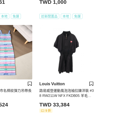
61
TWD 1,000
本地
免運
近新閒置品
本地
免運
Louis Vuitton
色城市名條紋彈力吊帶長
路易威登運動風泡泡袖拉鍊洋裝 #3
8 RW211W NFX FKDB05 羊毛絲
質 LV
524
TWD 33,384
9 折