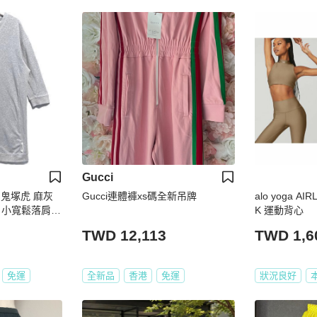
Gucci
ics 鬼塚虎 麻灰
Gucci連體褲xs碼全新吊牌
alo yoga AI
 小寬鬆落肩長
K 運動背心
TWD 12,113
TWD 1,6
免運
全新品
香港
免運
狀況良好