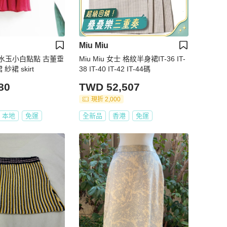
Miu Miu
水玉小白點點 古董垂
Miu Miu 女士 格紋半身裙IT-36 IT-
裙 skirt
38 IT-40 IT-42 IT-44碼
80
TWD 52,507
現折 2,000
本地
免運
全新品
香港
免運