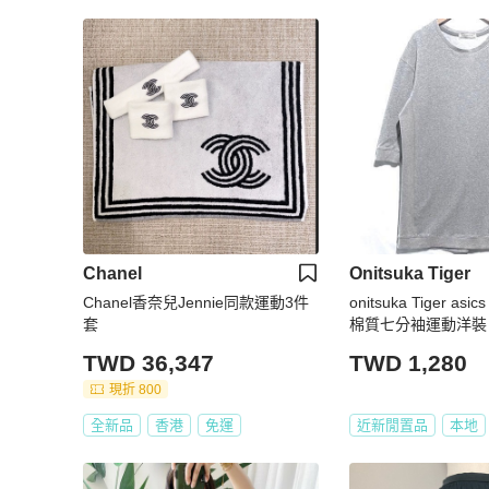
Chanel
Onitsuka Tiger
Chanel香奈兒Jennie同款運動3件
onitsuka Tiger as
套
棉質七分袖運動洋裝
版大學T 女L
TWD 36,347
TWD 1,280
現折 800
全新品
香港
免運
近新閒置品
本地