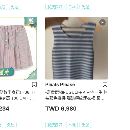
香港
免運
狀況良好
日本
免運
Pleats Please
 條紋半身裙IT-36 IT-
▪️富貴選物FUGUEI▪️PP 三宅一生 無
模特身高 180 CM，穿
袖藍色拼接 彈跳橫紋連衣裙 長版
上衣 短洋裝
234
TWD 6,980
港
免運
狀況良好
本地
免運