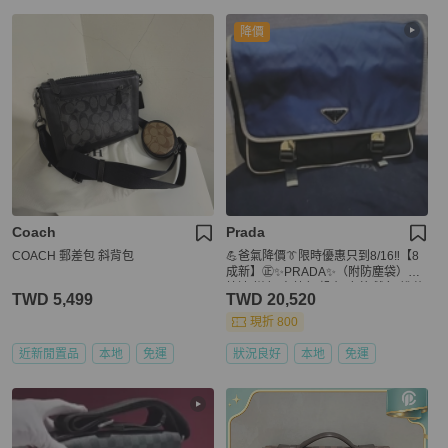
降價
Coach
Prada
COACH 郵差包 斜背包
💪爸氣降價👔限時優惠只到8/16‼️【8
成新】㊣✨PRADA✨（附防塵袋）普
拉達 拼色 寶藍色 帆布 皮革 雙釦 掀蓋
TWD 5,499
TWD 20,520
式 郵差包 肩背包 斜背包 /二手包/二手
精品🌳二手樹屋🌳
現折 800
近新閒置品
本地
免運
狀況良好
本地
免運