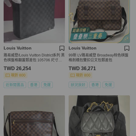
Louis Vuitton
Louis Vuitton
路易威登/Louis Vuitton District系列 黑
99新 LV路易威登 Broadway棕色棋盤
色棋盤格翻蓋郵差包 105706 尺寸：2
格劍橋包雙扣公文包郵差包
5.0x 22.0x 7.0 cm。
TWD 26,254
TWD 36,271
現折 800
現折 800
近新閒置品
香港
免運
狀況良好
香港
免運