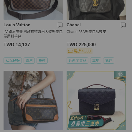
Louis Vuitton
Chanel
LV 路易威登 男款棕棋盤格大號郵差包
Chanel25A郵差包荔枝皮
單肩斜挎包
TWD 14,137
TWD 225,000
現折 4,500
狀況良好
香港
免運
近新閒置品
本地
免運