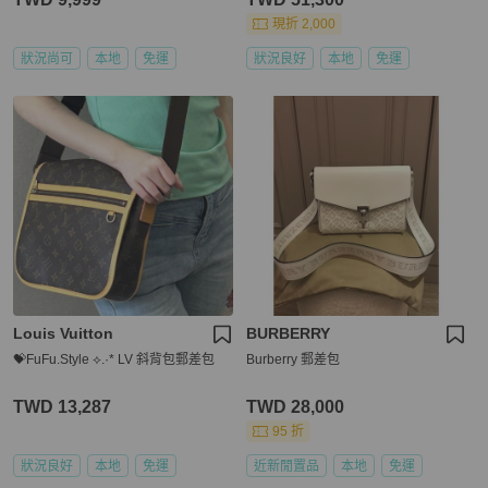
現折 2,000
狀況尚可
本地
免運
狀況良好
本地
免運
Louis Vuitton
BURBERRY
💝FuFu.Style ⟡.·* LV 斜背包郵差包
Burberry 郵差包
TWD 13,287
TWD 28,000
95 折
狀況良好
本地
免運
近新閒置品
本地
免運