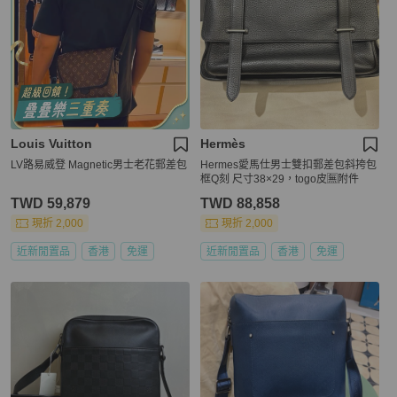
Louis Vuitton
Hermès
LV路易威登 Magnetic男士老花郵差包
Hermes愛馬仕男士雙扣郵差包斜挎包
框Q刻 尺寸38×29，togo皮🈚附件
TWD 59,879
TWD 88,858
現折 2,000
現折 2,000
近新閒置品
香港
免運
近新閒置品
香港
免運