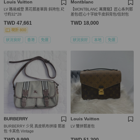
Louis Vuitton
Montblanc
LV 路易威登 黑花郵差單肩 斜挎包 尺
【MONTBLANC 萬寶龍】匠心系列郵
寸約32*28
差包/匠心十字紋牛皮斜背包/信封包
TWD 47,661
TWD 18,000
現折 800
狀況良好
香港
免運
狀況良好
本地
免運
BURBERRY
Louis Vuitton
BURBERRY 少見 真皮帆布拼接 郵差
LV 雙拼郵差包
包 卡其色 Vintage
TWD 9,999
TWD 51,300