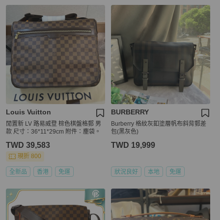
Louis Vuitton
BURBERRY
閒置新 LV 路易威登 棕色棋盤格郵 男
Burberry 格紋灰釦塗層帆布斜背郵差
款 尺寸：36*11*29cm 附件：塵袋。
包(黑灰色)
TWD 39,583
TWD 19,999
現折 800
全新品
香港
免運
狀況良好
本地
免運