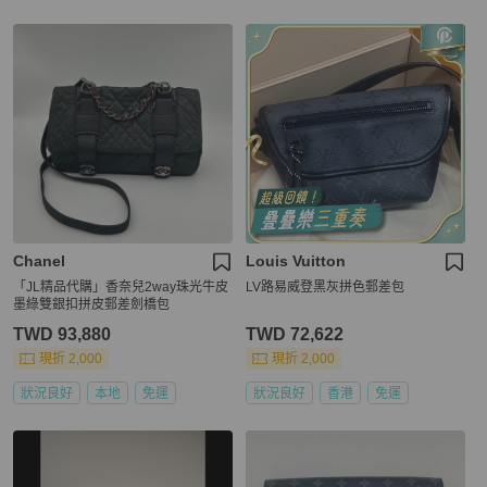
Chanel
Louis Vuitton
「JL精品代購」香奈兒2way珠光牛皮
LV路易威登黑灰拼色郵差包
墨綠雙銀扣拼皮郵差劍橋包
TWD 93,880
TWD 72,622
現折 2,000
現折 2,000
狀況良好
本地
免運
狀況良好
香港
免運