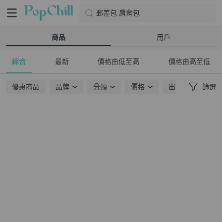
郵差包 肩背包
商品
用戶
綜合
最新
價格由低至高
價格由高至低
優惠商品
品牌
分類
價格
出貨地點
篩選