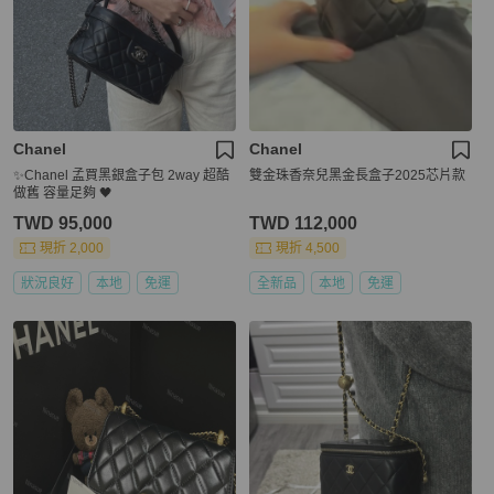
Chanel
Chanel
✨Chanel 孟買黑銀盒子包 2way 超酷
雙金珠香奈兒黑金長盒子2025芯片款
做舊 容量足夠 🖤
TWD 95,000
TWD 112,000
現折 2,000
現折 4,500
狀況良好
本地
免運
全新品
本地
免運