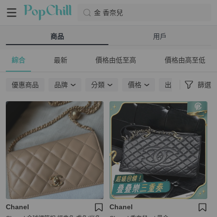
金 香奈兒
商品
用戶
綜合
最新
價格由低至高
價格由高至低
優惠商品
品牌
分類
價格
出貨地點
篩選
Chanel
Chanel