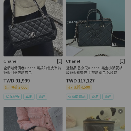
Chanel
Chanel
全網最低價😍Chanel黑銀油蠟皮單肩
近新品 香奈兒/Chanel 黑金小號菱格
鏈條口蓋包斜挎包
紋鏈條相機包 手提斜背包 芯片款
TWD 91,999
TWD 117,127
現折 2,000
現折 4,500
狀況良好
本地
免運
近新閒置品
香港
免運