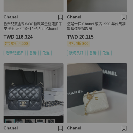
Chanel
Chanel
香奈兒雙金珠WOC新款黑金旋鈕扣牛
這是一個 Chanel 復古1990 年代黃銅
皮 全套 尺寸19~12~3.5cm Chanel N
鎖扣造型鑰匙圈
ew Double Gold Ball WOC, Black Ca
TWD 116,324
TWD 20,115
lfskin with Gold Turnlock, Full Set Siz
e: 19~12~3.5 cm
現折 4,500
現折 800
近新閒置品
香港
免運
狀況良好
香港
免運
Chanel
Chanel