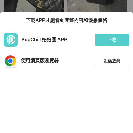
Chanel
Chanel
下載APP才能看到完整內容和優惠價格
❌全新｜台灣購證｜香奈兒Chanel｜2
超🔥人氣款😍99新🈶購證😍Chanel黑
4c 25s 熱門款 雙金球WOC 雙金珠W
金菱格紋金球長盒子斜背包單肩包
OC 旋轉釦
TWD 666,666
TWD 106,999
PopChill 拍拍圈 APP
下載
現折 4,500
現折 4,500
全新品
本地
免運
狀況良好
本地
免運
使用網頁版瀏覽器
忍痛放棄
篩選
重設
品牌
分類
Chanel
Chanel