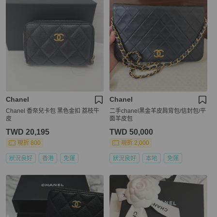
Chanel
Chanel
Chanel 香奈兒卡包 黑色金扣 荔枝牛
二手chanel黑金羊皮肩背包/信封包/平
皮
面羊皮包
TWD 20,195
TWD 50,000
現折 800
現折 2,000
狀況良好
香港
免運
狀況良好
本地
免運