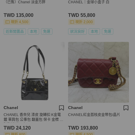
（已售）Chanel 淡金方胖
CHANEL｜金球小盒子 白
TWD 135,000
TWD 55,800
現折 4,500
現折 2,000
近新閒置品
本地
免運
狀況良好
本地
免運
Chanel
Chanel
CHANEL 香奈兒 漆皮 旋轉扣 K金電
CHANEL紅金荔枝皮金幣包/晶片
鍍 單肩包 公事包 翻蓋包 保卡 金標 序
號貼紙 說明書
TWD 24,120
TWD 193,800
現折 800
現折 4,500