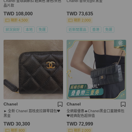
Chanel 金球調節扣 經典色 膚色/米色
Chanel 香奈兒gst 黑金
晶片款
TWD 108,000
TWD 73,635
現折 4,500
現折 2,000
狀況良好
本地
免運
近新閒置品
香港
免運
Chanel
Chanel
► 全新 Chanel 荔枝皮拉鍊零錢包🖤
全網最優惠🔥Chanel黑金口蓋鏈條包
黑金
🖤經典配色超保值
TWD 30,300
TWD 72,999
現折 800
現折 2,000