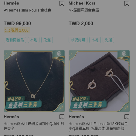
Hermès
Michael Kors
💕Hermes slim Roulis 金棕色
Mk錶面滿鑽金色錶
TWD 99,000
TWD 2,000
現折 2,000
近新閒置品
本地
免運
狀況尚可
本地
免運
Hermès
Hermès
Hermes愛馬仕玫瑰金滿鑽小Q項鍊 附
Hermes愛馬仕 Finesse系18K玫瑰金
件齊全
小Q滿鑽耳釘 色澤溫柔 滿鑲鑽盡顯奢
華