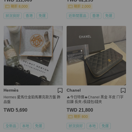
現折 8,000
現折 2,000
狀況良好
香港
免運
近新閒置品
香港
免運
Hermès
Chanel
Hermes 愛馬仕金鉑馬賽克款方盤 飾
🔥今日特價🔥Chanel 黑金 羊皮 ㄇ字
品盤
拉鍊 長夾 /長錢包/錢夾
TWD 5,690
TWD 21,800
現折 800
全新品
本地
免運
狀況良好
本地
免運