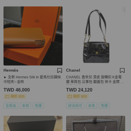
Hermès
Chanel
► 全新 Hermes Silk In 愛馬仕拉鍊絲
CHANEL 香奈兒 漆皮 旋轉扣 K金電
巾短夾✨金棕
鍍 單肩包 公事包 翻蓋包 保卡 金標 序
號貼紙 說明書
TWD 46,000
TWD 24,120
現折 800
現折 800
全新品
本地
免運
狀況尚可
本地
免運