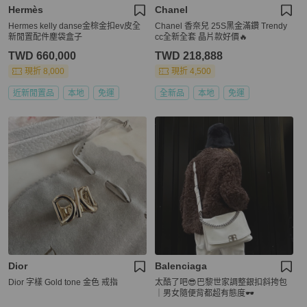
Hermès
Chanel
Hermes kelly danse金棕金扣ev皮全
Chanel 香奈兒 25S黑金滿鑽 Trendy
新閒置配件塵袋盒子
cc全新全套 晶片款好價🔥
TWD 660,000
TWD 218,888
現折 8,000
現折 4,500
近新閒置品
本地
免運
全新品
本地
免運
Dior
Balenciaga
Dior 字樣 Gold tone 金色 戒指
太酷了吧😎巴黎世家調整銀扣斜挎包
｜男女隨便背都超有態度🕶️