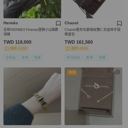
Hermès
Chanel
全新HERMES Finesse墜飾小Q滿鑽
Chanel香奈兒菱格紋雙C 扣金棕手提
項鍊
晚宴包
TWD 118,000
TWD 161,560
現折 4,500
現折 4,500
全新品
本地
免運
狀況良好
香港
免運
降價