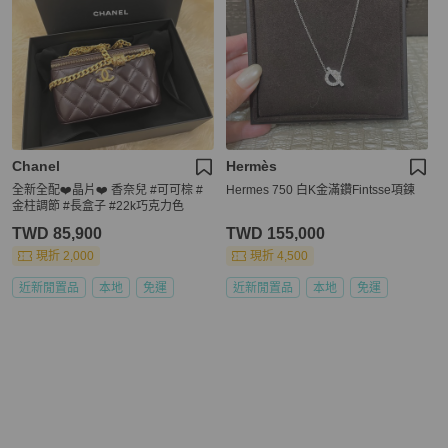
Chanel
Hermès
全新全配❤️晶片❤️ 香奈兒 #可可棕 #
Hermes 750 白K金滿鑽Fintsse項鍊
金柱調節 #長盒子 #22k巧克力色
TWD 85,900
TWD 155,000
現折 2,000
現折 4,500
近新閒置品
本地
免運
近新閒置品
本地
免運