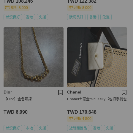
TWD 108,246
TWD 122,382
現折 8,000
現折 8,000
狀況良好
香港
免運
狀況良好
香港
免運
Dior
Chanel
【Dior】金色項鍊
Chanel土豪金mini Kelly书包扣手提包
TWD 6,990
TWD 170,648
現折 4,500
狀況良好
本地
免運
近新閒置品
香港
免運