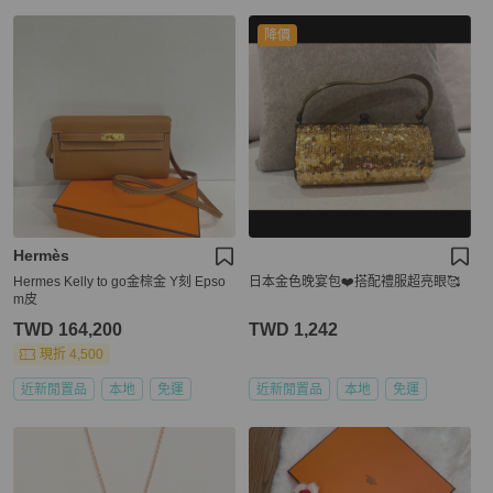
降價
Hermès
Hermes Kelly to go金棕金 Y刻 Epso
日本金色晚宴包❤️搭配禮服超亮眼🥰
m皮
TWD 164,200
TWD 1,242
現折 4,500
近新閒置品
本地
免運
近新閒置品
本地
免運