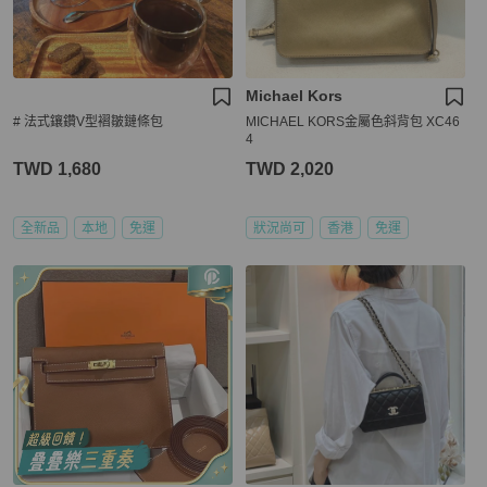
Michael Kors
# 法式鑲鑽V型褶皺鏈條包
MICHAEL KORS金屬色斜背包 XC46
4
TWD 1,680
TWD 2,020
全新品
本地
免運
狀況尚可
香港
免運