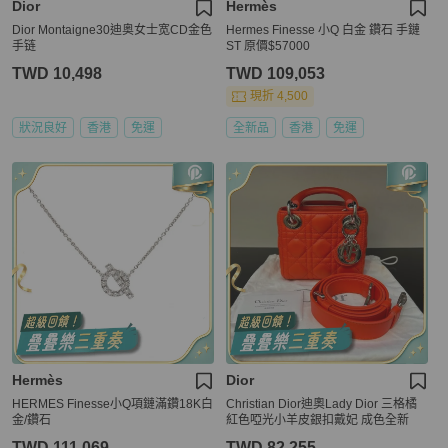
Dior
Hermès
Dior Montaigne30迪奥女士宽CD金色
Hermes Finesse 小Q 白金 鑽石 手鏈
手链
ST 原價$57000
TWD 10,498
TWD 109,053
現折 4,500
狀況良好
香港
免運
全新品
香港
免運
Hermès
Dior
HERMES Finesse小Q項鏈滿鑽18K白
Christian Dior迪奧Lady Dior 三格橘
金/鑽石
紅色啞光小羊皮銀扣戴妃 成色全新
TWD 111,069
TWD 82,255