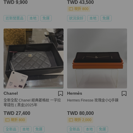
TWD 9,900
TWD 43,500
現折 800
近新閒置品
本地
免運
狀況良好
本地
免運
Chanel
Hermès
全新全配 Chanel 經典菱格紋 一字拉
Hermes Finesse 玫瑰金小Q手鍊
零錢包 ( 黑金)2025年
TWD 27,400
TWD 80,000
現折 800
現折 2,000
全新品
本地
免運
全新品
本地
免運