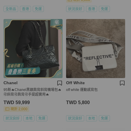
全新品
香港
免運
狀況良好
香港
免運
Chanel
Off White
95新🔥Chanel黑銀肩背斜背機場包🔥
off white 運動感背包
🉑斜背🉑肩背🉑手提超實用🔥
TWD 59,999
TWD 5,800
現折 2,000
狀況良好
本地
免運
狀況良好
本地
免運