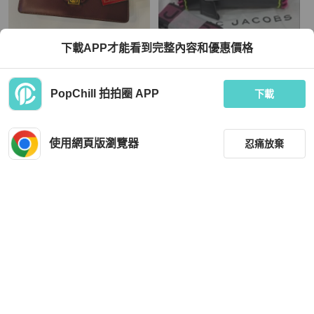
Cartier
Marc Jacobs
下載APP才能看到完整內容和優惠價格
Cartier 卡地亞 經典酒紅色 全皮信封
Marc Jacobs MJ 黑色 瑩光 手提包 相
式 方型斜背包
機包 斜背包 肩背包
TWD 17,600
TWD 10,666
PopChill 拍拍圈 APP
下載
狀況良好
本地
免運
全新品
本地
免運
使用網頁版瀏覽器
忍痛放棄
篩選
重設
品牌
分類
Marc Jacobs
Chanel