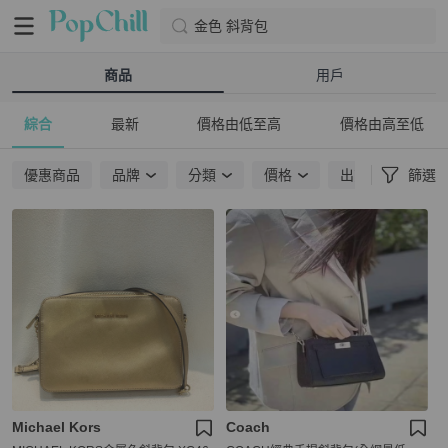
金色 斜背包
商品
用戶
綜合
最新
價格由低至高
價格由高至低
優惠商品
品牌
分類
價格
出貨地點
篩選
Michael Kors
Coach