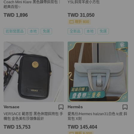
Coach Mini Klare 黑色鍊帶斜背包｜
YSL斜背羊皮小方包
經典百搭✨
TWD 1,896
TWD 31,050
現折 800
近新閒置品
本地
免運
全新品
本地
免運
Versace
Hermès
VERSACE 範思哲 黑色休閒斜挎包 手
愛馬仕/Hermes halzan31白色 tc皮 斜
機包 金色美杜莎頭像設計
背包 X刻
TWD 15,753
TWD 145,404
現折 8,000