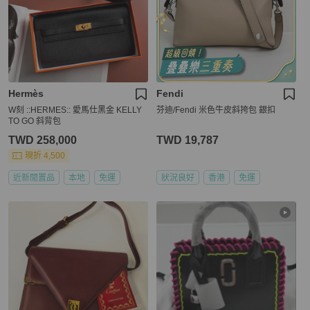
Hermès
Fendi
W刻 ::HERMES:: 愛馬仕黑金 KELLY
芬迪/Fendi 米色牛皮斜挎包 銀扣
TO GO 斜背包
TWD 258,000
TWD 19,787
現折 4,500
近新閒置品
本地
免運
狀況良好
香港
免運