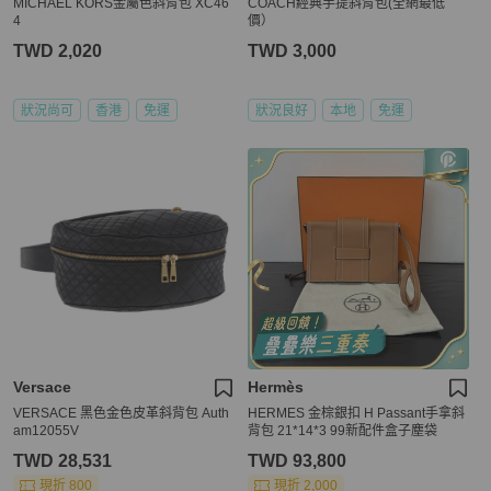
MICHAEL KORS金屬色斜背包 XC46
COACH經典手提斜背包(全網最低
4
價）
TWD 2,020
TWD 3,000
狀況尚可
香港
免運
狀況良好
本地
免運
Versace
Hermès
VERSACE 黑色金色皮革斜背包 Auth
HERMES 金棕銀扣 H Passant手拿斜
am12055V
背包 21*14*3 99新配件盒子塵袋
TWD 28,531
TWD 93,800
現折 800
現折 2,000