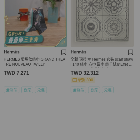
Hermès
Hermès
HERMES 愛馬仕絲巾 GRAND THEA
全新 現貨 🧡 Hermes 女裝 scarf shaw
TRE NOUVEAU TWILLY
l 140 絲巾 方巾 圍巾 絲羊絨🧣Effet Ka
leidoscope 萬花筒效應
TWD 7,271
TWD 32,312
現折 800
全新品
香港
免運
全新品
香港
免運