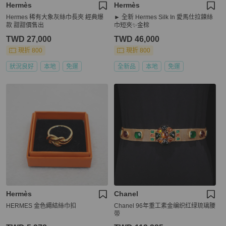
Hermès
Hermès
Hermes 稀有大象灰絲巾長夾 經典爆
► 全新 Hermes Silk In 愛馬仕拉鍊絲
款 甜甜價售出
巾短夾✨金棕
TWD 27,000
TWD 46,000
現折 800
現折 800
狀況良好
本地
免運
全新品
本地
免運
Hermès
Chanel
HERMES 金色繩結絲巾扣
Chanel 96年重工素金编织红绿琉璃腰
带