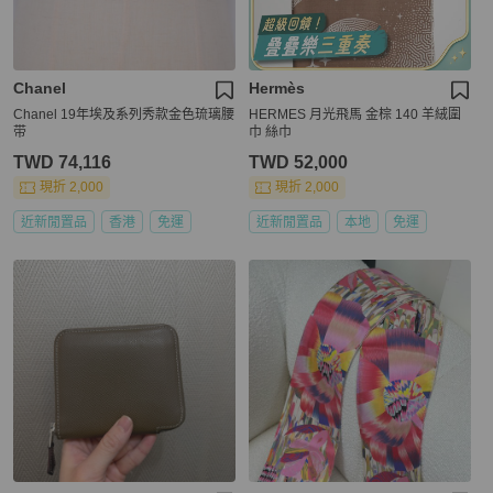
Chanel
Hermès
Chanel 19年埃及系列秀款金色琉璃腰
HERMES 月光飛馬 金棕 140 羊絨圍
带
巾 絲巾
TWD 74,116
TWD 52,000
現折 2,000
現折 2,000
近新閒置品
香港
免運
近新閒置品
本地
免運