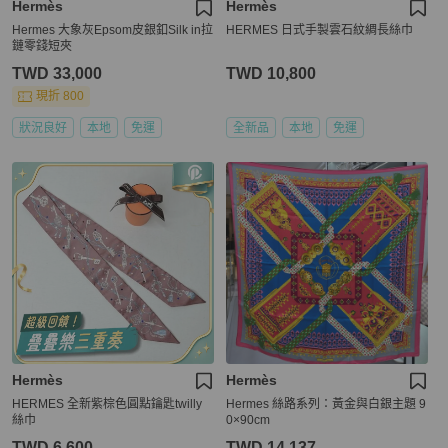
Hermès
Hermès
Hermes 大象灰Epsom皮銀釦Silk in拉
HERMES 日式手製雲石紋綢長絲巾
鏈零錢短夾
TWD 33,000
TWD 10,800
現折 800
狀況良好
本地
免運
全新品
本地
免運
Hermès
Hermès
HERMES 全新紫棕色圓點鑰匙twilly
Hermes 絲路系列：黃金與白銀主題 9
絲巾
0×90cm
TWD 6,600
TWD 14,137