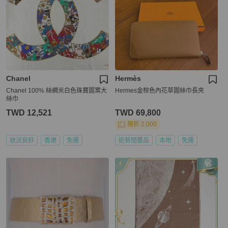
Chanel
Hermès
Chanel 100% 絲綢米白色珠寶圖案大
Hermes金棕色內花草圖絲巾長夾
絲巾
TWD 12,521
TWD 69,800
現折 2,000
狀況良好
香港
免運
近新閒置品
本地
免運