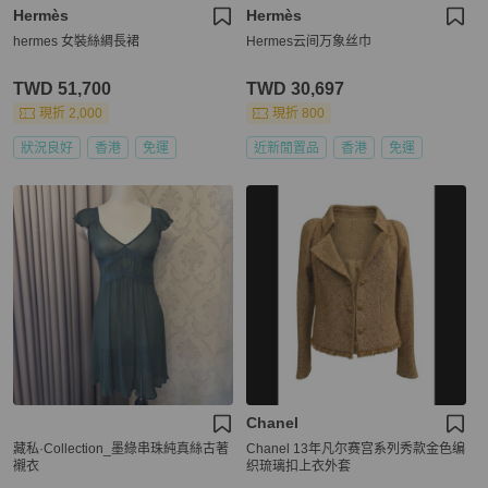
Hermès
Hermès
hermes 女裝絲綢長裙
Hermes云间万象丝巾
TWD 51,700
TWD 30,697
現折 2,000
現折 800
狀況良好
香港
免運
近新閒置品
香港
免運
Chanel
藏私·Collection_墨綠串珠純真絲古著
Chanel 13年凡尔赛宫系列秀款金色编
襯衣
织琉璃扣上衣外套