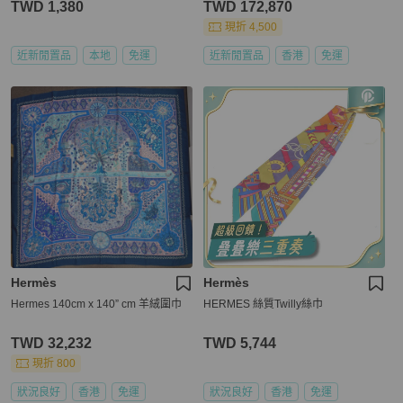
TWD 1,380
TWD 172,870
現折 4,500
近新閒置品
本地
免運
近新閒置品
香港
免運
Hermès
Hermès
Hermes 140cm x 140” cm 羊絨圍巾
HERMES 絲質Twilly絲巾
TWD 32,232
TWD 5,744
現折 800
狀況良好
香港
免運
狀況良好
香港
免運