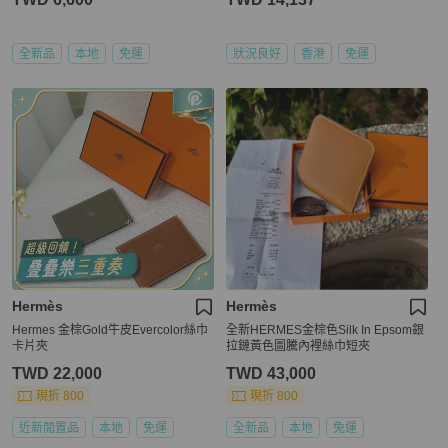
全新品
本地
免運
狀況良好
香港
免運
Hermès
Hermès
Hermes 金棕Gold牛皮Evercolor絲巾
全新HERMES金棕色Silk In Epsom銀
卡片夾
拉鏈黃色圖騰內裡絲巾短夾
TWD 22,000
TWD 43,000
現折 800
現折 800
近新閒置品
本地
免運
全新品
本地
免運