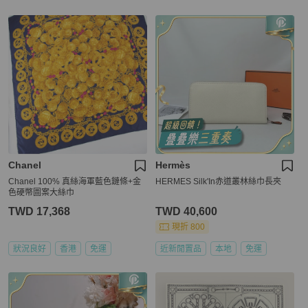
Chanel
Hermès
Chanel 100% 真絲海軍藍色鏈條+金
HERMES Silk'In赤道叢林絲巾長夾
色硬幣圖案大絲巾
TWD 17,368
TWD 40,600
現折 800
狀況良好
香港
免運
近新閒置品
本地
免運