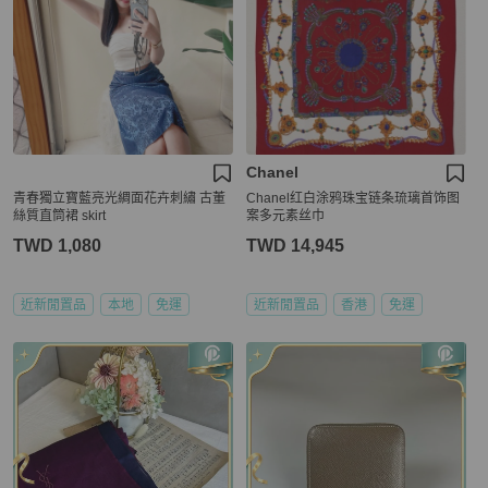
Chanel
青春獨立寶藍亮光綢面花卉刺繡 古董
Chanel红白涂鸦珠宝链条琉璃首饰图
絲質直筒裙 skirt
案多元素丝巾
TWD 1,080
TWD 14,945
近新閒置品
本地
免運
近新閒置品
香港
免運