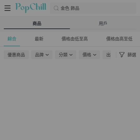
金色 飾品
商品
用戶
綜合
最新
價格由低至高
價格由高至低
優惠商品
品牌
分類
價格
出貨地點
篩選