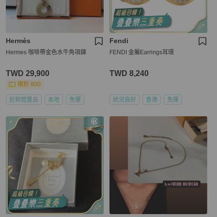
Hermès
Fendi
Hermes 咖啡帶金色水牛角項鍊
FENDI 金屬Earrings耳環
TWD 29,900
TWD 8,240
現折 800
近新閒置品
本地
免運
狀況良好
香港
免運