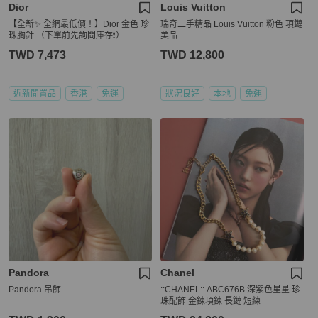
Dior
Louis Vuitton
【全新✨ 全網最低價！】Dior 金色 珍
瑞奇二手精品 Louis Vuitton 粉色 項鏈
珠胸針 （下單前先詢問庫存❗️）
美品
TWD 7,473
TWD 12,800
近新閒置品
香港
免運
狀況良好
本地
免運
Pandora
Chanel
Pandora 吊飾
::CHANEL:: ABC676B 深紫色星星 珍
珠配飾 金鍊項鍊 長鏈 短練