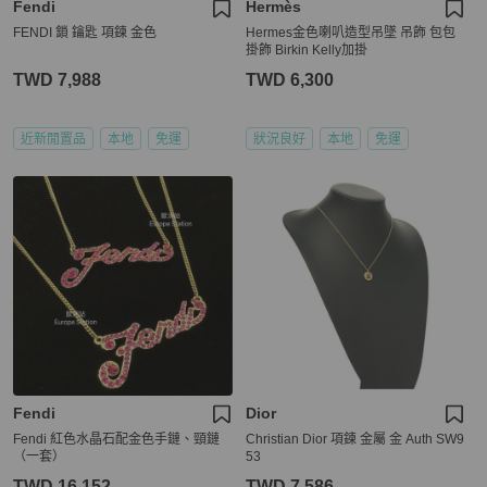
Fendi
Hermès
FENDI 鎖 鑰匙 項鍊 金色
Hermes金色喇叭造型吊墜 吊飾 包包
掛飾 Birkin Kelly加掛
TWD 7,988
TWD 6,300
近新閒置品
本地
免運
狀況良好
本地
免運
Fendi
Dior
Fendi 紅色水晶石配金色手鏈、頸鏈
Christian Dior 項鍊 金屬 金 Auth SW9
（一套）
53
TWD 16,152
TWD 7,586