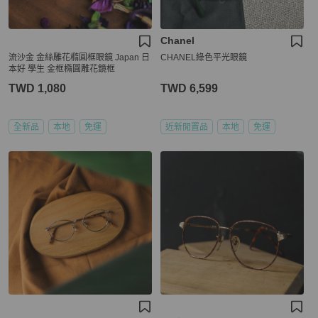
Chanel
流沙金 金絲雕花橢圓框眼鏡 Japan 日
CHANEL綠色平光眼鏡
本好 學生 金框橢圓雕花鏡框
TWD 1,080
TWD 6,599
全新品
本地
免運
近新閒置品
本地
免運