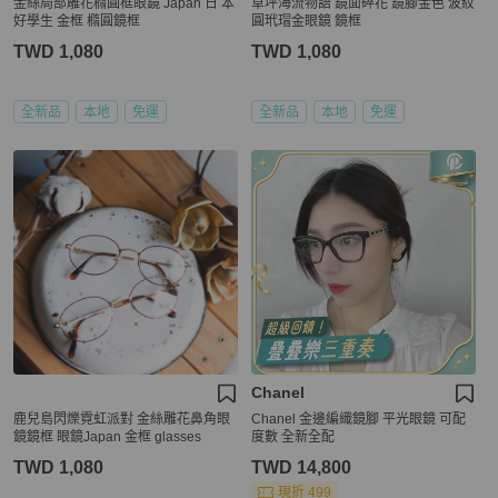
金絲局部雕花橢圓框眼鏡 Japan 日 本
草坪海流物語 鏡面碎花 鏡腳金色 波紋
好學生 金框 橢圓鏡框
圓玳瑁金眼鏡 鏡框
TWD 1,080
TWD 1,080
全新品
本地
免運
全新品
本地
免運
Chanel
鹿兒島閃爍霓虹派對 金絲雕花鼻角眼
Chanel 金邊編織鏡腳 平光眼鏡 可配
鏡鏡框 眼鏡Japan 金框 glasses
度數 全新全配
TWD 1,080
TWD 14,800
現折 499