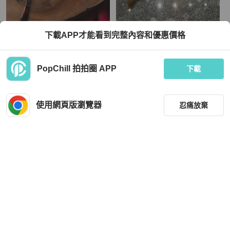
agnès b.
下載APP才能看到完整內容和優惠價格
經典簡約金絲弧形線性半框式圓型鏡
🕶️Agnès b. 光學鏡框｜日本製🇯🇵｜
框 細框古董眼鏡Japan/glasses
膠框眼鏡｜二手近新🌟(目前日本製定
價都要7000元以上）
TWD 1,580
TWD 2,600
PopChill 拍拍圈 APP
下載
全新品
本地
免運
狀況良好
本地
免運
使用網頁版瀏覽器
忍痛放棄
篩選
重設
品牌
分類
Dior