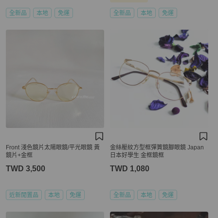
全新品
本地
免運
全新品
本地
免運
Front 淺色鏡片太陽眼鏡/平光眼鏡 黃
金絲壓紋方型框彈篢鏡腳眼鏡 Japan
鏡片+金框
日本好學生 金框鏡框
TWD 3,500
TWD 1,080
近新閒置品
本地
免運
全新品
本地
免運