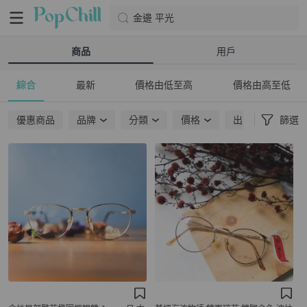
金邊 平光
商品
用戶
綜合
最新
價格由低至高
價格由高至低
優惠商品
品牌
分類
價格
出貨地點
篩選