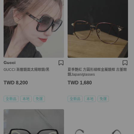
Gucci
GUCCI 漸層鏡面太陽眼鏡/黑
夏季艷紅 方圓形細框金屬鏡框 古董眼
鏡Japan/glasses
TWD 8,200
TWD 1,680
全新品
本地
免運
全新品
本地
免運