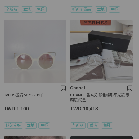
全新品
本地
免運
近新閒置品
本地
免運
Chanel
JPLUS墨鏡 5075 - 04 白
CHANEL 香奈兒 銀色蝶形平光鏡 素
顏鏡 配盒
TWD 1,100
TWD 18,418
狀況良好
本地
免運
全新品
香港
免運