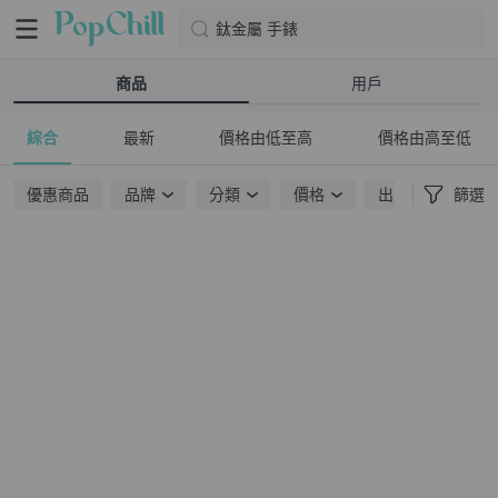
鈦金屬 手錶
商品
用戶
綜合
最新
價格由低至高
價格由高至低
優惠商品
品牌
分類
價格
出貨地點
篩選