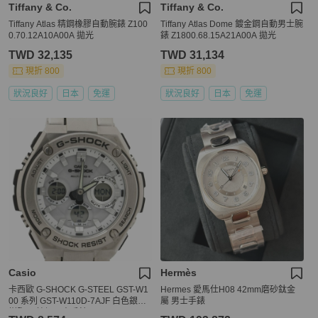
Tiffany & Co.
Tiffany & Co.
Tiffany Atlas 精鋼橡膠自動腕錶 Z100
Tiffany Atlas Dome 鍍金鋼自動男士腕
0.70.12A10A00A 拋光
錶 Z1800.68.15A21A00A 拋光
TWD 32,135
TWD 31,134
現折 800
現折 800
狀況良好
日本
免運
狀況良好
日本
免運
Casio
Hermès
卡西歐 G-SHOCK G-STEEL GST-W1
Hermes 愛馬仕H08 42mm磨砂鈦金
00 系列 GST-W110D-7AJF 白色銀色
屬 男士手錶
樹脂/不鏽鋼男士手錶