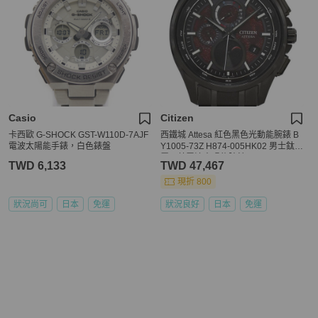
Casio
Citizen
卡西歐 G-SHOCK GST-W110D-7AJF
西鐵城 Attesa 紅色黑色光動能腕錶 B
電波太陽能手錶，白色錶盤
Y1005-73Z H874-005HK02 男士鈦金
屬石英電波太陽能腕錶 5D203**** 西
TWD 6,133
TWD 47,467
鐵城星期日曆
現折 800
狀況尚可
日本
免運
狀況良好
日本
免運