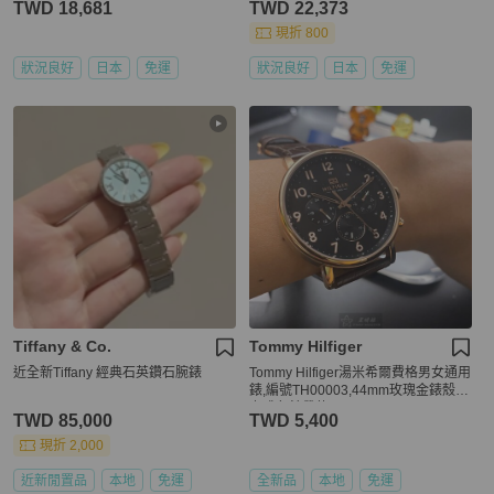
TWD 18,681
TWD 22,373
現折 800
狀況良好
日本
免運
狀況良好
日本
免運
Tiffany & Co.
Tommy Hilfiger
近全新Tiffany 經典石英鑽石腕錶
Tommy Hilfiger湯米希爾費格男女通用
錶,編號TH00003,44mm玫瑰金錶殼,
咖啡色錶帶款
TWD 85,000
TWD 5,400
現折 2,000
近新閒置品
本地
免運
全新品
本地
免運