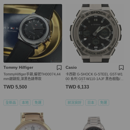
Tommy Hilfiger
Casio
TommyHilfiger手錶,編號TH00074,44
卡西歐 G-SHOCK G-STEEL GST-W1
mm銀錶殼,深黑色錶帶款
00 系列 GST-W110-1AJF 黑色樹脂/不
鏽鋼男士手錶
TWD 5,500
TWD 6,133
全新品
本地
免運
狀況良好
日本
免運