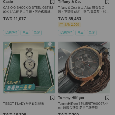
Casio
Tiffany & Co.
CASIO G-SHOCK G-STEEL GST-B2
Tiffany & Co.) 女士 Atlas 鑽石石英
00X-1A9JF 男士手錶，黑色碳纖維，
錶，不鏽鋼 (SS)，銀色/海軍藍，692
不銹鋼，樹脂，藍牙，太陽能，類比
91651，拋光。
TWD 11,077
TWD 85,453
數字
現折 2,000
狀況良好
日本
免運
狀況良好
日本
免運
Tommy Hilfiger
TISSOT T-LADY系列石英腕表
TommyHilfiger手錶,編號TH00067,44
mm玫瑰金錶殼,深黑色錶帶款
TWD 10,700
TWD 7,200