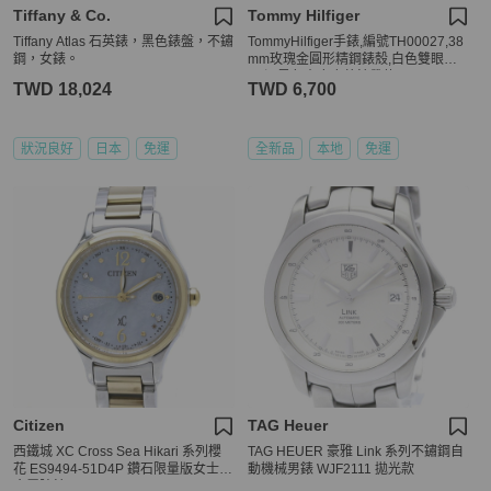
Tiffany & Co.
Tommy Hilfiger
Tiffany Atlas 石英錶，黑色錶盤，不鏽
TommyHilfiger手錶,編號TH00027,38
鋼，女錶。
mm玫瑰金圓形精鋼錶殼,白色雙眼錶
面,深黑色真皮皮革錶帶款
TWD 18,024
TWD 6,700
狀況良好
日本
免運
全新品
本地
免運
Citizen
TAG Heuer
西鐵城 XC Cross Sea Hikari 系列櫻
TAG HEUER 豪雅 Link 系列不鏽鋼自
花 ES9494-51D4P 鑽石限量版女士鈦
動機械男錶 WJF2111 拋光款
金屬腕錶 /40411