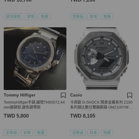
狀況良好
本地
免運
全新品
本地
免運
Tommy Hilfiger
Casio
TommyHilfiger手錶,編號TH00072,44
卡西歐 G-SHOCK 精美金屬系列 2100
mm銀錶殼,銀色錶帶款
系列類比數位雙顯腕錶 GM2100YM8
AJF 銀色樹脂不鏽鋼男士腕錶
TWD 5,800
TWD 8,105
全新品
本地
免運
全新品
日本
免運