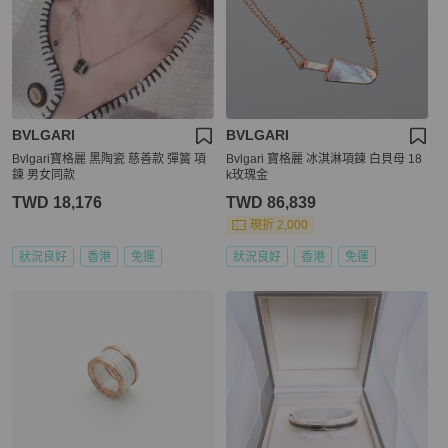
BVLGARI
BVLGARI
Bvlgari寶格麗 黑陶瓷 慈善款 彈簧 項
Bvlgari 寶格麗 冰淇淋項鍊 白貝母 18
鍊 男女同款
k玫瑰金
TWD 18,176
TWD 86,839
現折 2,000
狀況良好
香港
免運
狀況良好
香港
免運