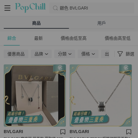
銀色 BVLGARI
商品
用戶
綜合
最新
價格由低至高
價格由高至低
優惠商品
品牌
分類
價格
出貨地點
篩選
BVLGARI
BVLGARI