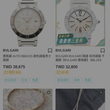
BVLGARI
BVLGARI
寶格麗 AUTO BB42SS 銀色錶盤男士
BVLGARI BVLGARI 腕錶 母貝錶盤 不
腕錶
鏽鋼【BVLGARI 寶格麗】 BBL26S
TWD 38,675
TWD 32,800
現折 800
95 折
狀況良好
日本
免運
狀況良好
本地
免運