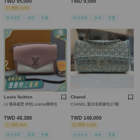
TWD 95,000
TWD 9,599
現折 2,000
狀況良好
本地
免運
狀況良好
本地
免運
Louis Vuitton
Chanel
LV 路易威登 拼色Lockme鏈條包
CHANEL 藍白毛呢鍊包/27開
TWD 48,388
TWD 148,000
現折 800
現折 4,500
狀況良好
香港
免運
狀況尚可
本地
免運