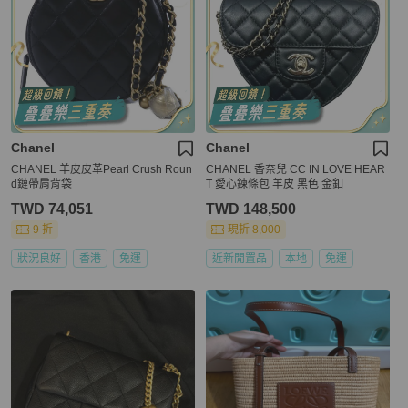
Chanel
Chanel
CHANEL 羊皮皮革Pearl Crush Roun
CHANEL 香奈兒 CC IN LOVE HEAR
d鏈帶肩背袋
T 愛心鍊條包 羊皮 黑色 金釦
TWD 74,051
TWD 148,500
9 折
現折 8,000
狀況良好
香港
免運
近新閒置品
本地
免運