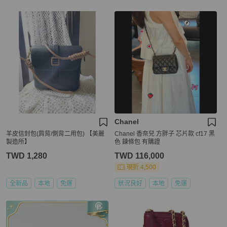
Chanel
羊皮信封包(肩背/側背二用包) 【美麗
Chanel 香奈兒 方胖子 芯片款 cf17 黑
製造所】
色 鍊條包 有購證
TWD 1,280
TWD 116,000
現折 4,500
全新品
本地
免運
狀況良好
本地
免運