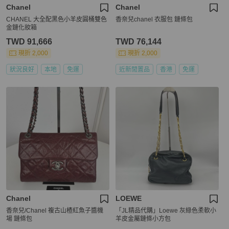
Chanel
Chanel
CHANEL 大全配黑色小羊皮圓桶雙色
香奈兒chanel 衣服包 鏈條包
金鏈化妝箱
TWD 91,666
TWD 76,144
現折 2,000
現折 2,000
狀況良好
本地
免運
近新閒置品
香港
免運
Chanel
LOEWE
香奈兒/Chanel 複古山楂紅魚子醬機
「JL精品代購」Loewe 灰綠色柔軟小
場 鏈條包
羊皮金屬鏈條小方包