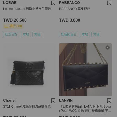
LOEWE
RABEANCO
Loewe bracelet 褶皺小羊皮手鍊包
RABEANCO 真皮鏈包
TWD 20,500
TWD 3,800
現折 800
狀況良好
本地
免運
近新閒置品
本地
免運
Chanel
LANVIN
ST11 Chanel 雕花金扣流蘇鍊條包
《仙闆名牌精品》LANVIN 浪凡 Suga
r Pearl WOC 珍珠 鉚釘 菱格車縫 羊皮
鍊帶包 肩背包 斜背包 手提包 鍊條包