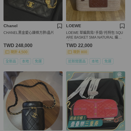
Chanel
LOEWE
CHANEL黑金愛心鍊條方胖/晶片
LOEWE 草編肩背/ 手提/ 托特包 SQU
ARE BASKET SMA NATURAL 編織
手袋
TWD 248,000
TWD 22,000
現折 4,500
現折 800
全新品
本地
免運
近新閒置品
本地
免運