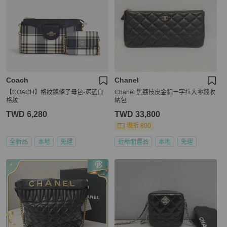
Coach
Chanel
【COACH】格紋鍊條子母包-深藍白
Chanel 黑荔枝皮金釦ㄧ字拉大零錢收
格紋
納包
TWD 6,280
TWD 33,800
現折 800
全新品
本地
免運
近新閒置品
本地
免運