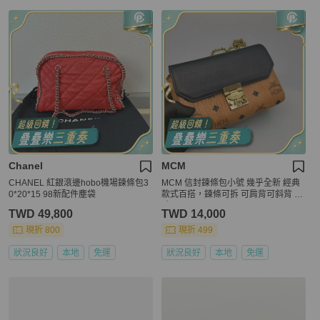
Chanel
MCM
CHANEL 紅銀滾邊hobo機場鍊條包3
MCM 信封鍊條包小號 幾乎全新 經典
0*20*15 98新配件塵袋
款式百搭，鍊條可拆 可肩背可斜背 尺
寸18*12
TWD 49,800
TWD 14,000
現折 800
現折 499
狀況良好
本地
免運
狀況良好
本地
免運