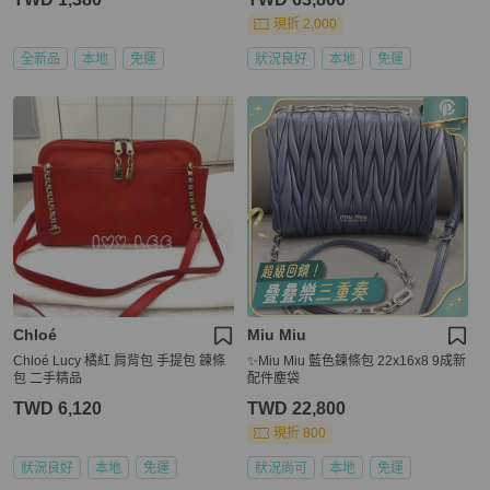
現折 2,000
全新品
本地
免運
狀況良好
本地
免運
Chloé
Miu Miu
Chloé Lucy 橘紅 肩背包 手提包 鍊條
✨Miu Miu 藍色鍊條包 22x16x8 9成新
包 二手精品
配件塵袋
TWD 6,120
TWD 22,800
現折 800
狀況良好
本地
免運
狀況尚可
本地
免運