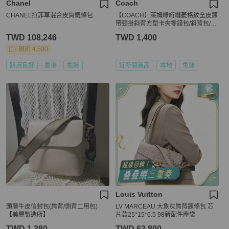
Chanel
Coach
CHANEL拉菲草混合皮質鏈條包
【COACH】萊姆綠絎縫菱格紋全皮鍊
帶頸掛斜背方型卡夾零錢包/斜背包/小
廢包
TWD 108,246
TWD 1,400
現折 4,500
狀況良好
香港
免運
近新閒置品
本地
免運
Louis Vuitton
頭層牛皮信封包(肩背/側背二用包)
LV MARCEAU 大象灰肩背鍊條包 芯
【美麗製造所】
片款25*15*6.5 98新配件塵袋
TWD 1,380
TWD 63,800