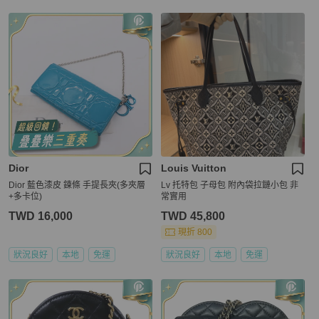
Dior
Louis Vuitton
Dior 藍色漆皮 鍊條 手提長夾(多夾層
Lv 托特包 子母包 附內袋拉鏈小包 非
+多卡位)
常實用
TWD 16,000
TWD 45,800
現折 800
狀況良好
本地
免運
狀況良好
本地
免運