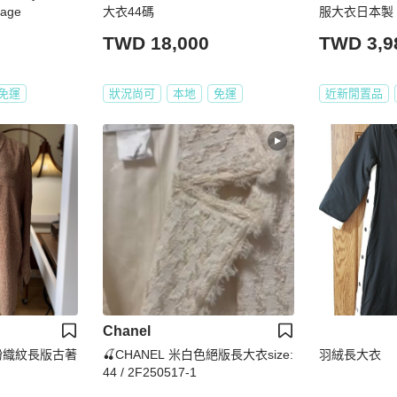
age
大衣44碼
服大衣日本製
TWD 18,000
TWD 3,9
免運
狀況尚可
本地
免運
近新閒置品
Chanel
_裸粉織紋長版古著
🍒CHANEL 米白色絕版長大衣size:
羽絨長大衣
44 / 2F250517-1