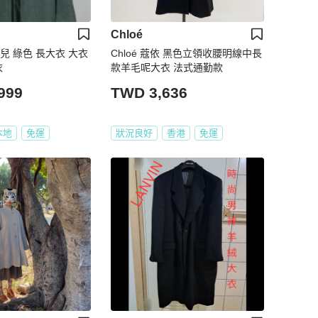
Chloé
奈兒 綠色 長大衣 大衣
Chloé 蔻依 黑色立領收腰明線中長
衣
款羊毛呢大衣 法式通勤款
999
TWD 3,636
本地
免運
狀況良好
香港
免運