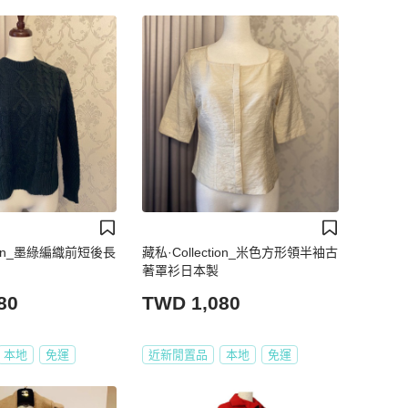
tion_墨綠編織前短後長
藏私·Collection_米色方形領半袖古
著罩衫日本製
80
TWD 1,080
本地
免運
近新閒置品
本地
免運