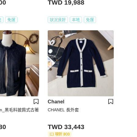
00
TWD 19,988
地
免運
狀況良好
本地
免運
Chanel
tion_黑毛料披肩式古著
CHANEL 長外套
80
TWD 33,443
現折 800