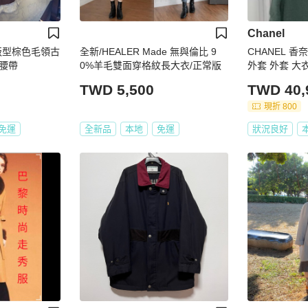
Chanel
_小版型棕色毛領古
全新/HEALER Made 無與倫比 9
CHANEL 香
腰帶
0%羊毛雙面穿格紋長大衣/正常版
外套 外套 大
TWD 5,500
TWD 40,
現折 800
免運
全新品
本地
免運
狀況良好