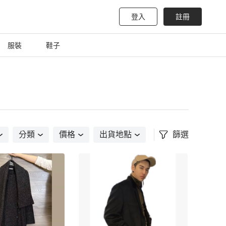
登入
註冊
服裝
鞋子
分類
價格
出貨地點
篩選