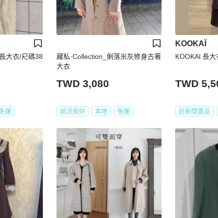
KOOKAÏ
大衣/尺碼38
藏私·Collection_俐落米灰修身古著
KOOKAl 長
大衣
TWD 3,080
TWD 5,5
免運
狀況良好
本地
免運
近新閒置品