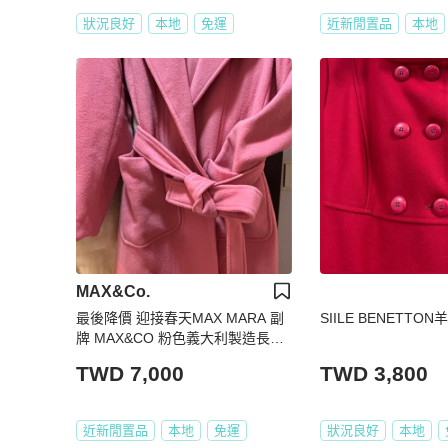
狀況良好
本地
免運
近新閒置品
本地
MAX&Co.
最後降價 迎接春天MAX MARA 副
SIILE BENETTO
牌 MAX&CO 粉色義大利製造長版
大衣
TWD 7,000
TWD 3,800
近新閒置品
本地
免運
狀況良好
本地