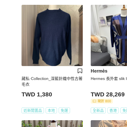
Hermès
藏私·Collection_深藍針織中性古著
H
毛衣
TWD 1,380
TWD 28,269
現折 800
近新閒置品
本地
免運
全新品
香港
免