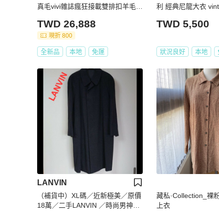
真毛vivi雜誌瘋狂接載雙排扣羊毛含
利 經典尼龍大衣 vint
量高超保暖狐狸毛連帽長版大衣外
TWD 26,888
TWD 5,500
套全新稀有釋出
現折 800
全新品
本地
免運
狀況良好
本地
LANVIN
（補貨中）XL碼／近新極美／原價
藏私·Collection
18萬／二手LANVIN ／時尚男神長
上衣
大衣／羊絨／深灰色