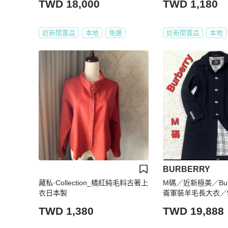
TWD 18,000
TWD 1,180
近新閒置品
本地
免運
近新閒置品
本地
BURBERRY
藏私·Collection_橘紅純毛料古著上
M碼／近新極美／Burb
衣日本製
崙軍裝羊毛長大衣／9
TWD 1,380
TWD 19,888