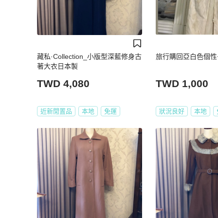
藏私·Collection_小版型深藍修身古
旅行購回亞白色個性長
著大衣日本製
TWD 4,080
TWD 1,000
近新閒置品
本地
免運
狀況良好
本地