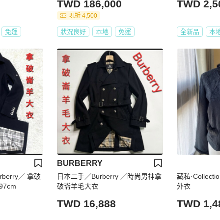
TWD 186,000
TWD 2,5
現折 4,500
免運
狀況良好
本地
免運
全新品
本
BURBERRY
erry／ 拿破
日本二手／Burberry ／時尚男神拿
藏私·Collec
7cm
破崙羊毛大衣
外衣
TWD 16,888
TWD 1,4