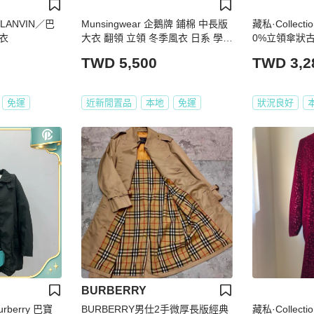
ANVIN／巴
Munsingwear 企鵝牌 鋪棉 中長版
藏私·Collec
衣
大衣 翻領 立領 冬季風衣 日系 學院
0%立領傘狀
風 夾克 外套 保暖 復古 vintage 古
TWD 5,500
TWD 3,2
著
免運
近新閒置品
本地
免運
狀況良好
BURBERRY
berry 巴寶
BURBERRY男仕2手微厚長版經典
藏私·Collec