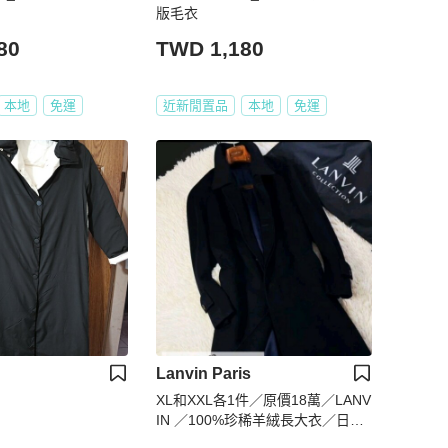
版毛衣
80
TWD 1,180
本地
免運
近新閒置品
本地
免運
Lanvin Paris
XL和XXL各1件／原價18萬／LANV
IN ／100%珍稀羊絨長大衣／日本
二手