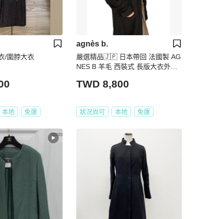
agnès b.
大衣/圍脖大衣
嚴選精品🇯🇵 日本帶回 法國製 AG
NES B 羊毛 西裝式 長版大衣外套
1號 原價約五萬 割愛8800 只有一
00
TWD 8,800
件 #男女都可以穿 肩寬約46cm 衣
長含領110cm 正常使用痕跡，高標
準繞道
本地
免運
狀況尚可
本地
免運