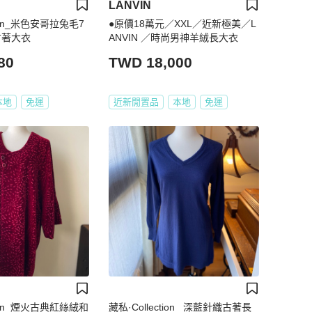
LANVIN
tion_米色安哥拉兔毛7
●原價18萬元／XXL／近新極美／L
古著大衣
ANVIN ／時尚男神羊絨長大衣
80
TWD 18,000
本地
免運
近新閒置品
本地
免運
tion_煙火古典紅絲絨和
藏私·Collection_ 深藍針織古著長