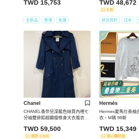
TWD 15,753
TWD 48,672
9 折
全新品
香港
免運
狀況良好
日本
Chanel
Hermès
CHANEL香奈兒深藍色絲質內裡七
Hermes愛馬仕長
分袖雙排釦超顯瘦修身大衣風衣外
衣，M碼 98新
套
TWD 59,500
TWD 15,349
現折 2,000
安心購折抵