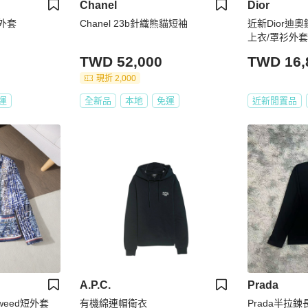
Chanel
Dior
短外套
Chanel 23b針織熊貓短袖
近新Dior迪
上衣/罩衫外套
TWD 52,000
TWD 16,
現折 2,000
運
全新品
本地
免運
近新閒置品
A.P.C.
Prada
weed短外套
有機綿連帽衛衣
Prada半拉