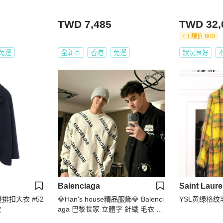
TWD 7,485
TWD 32,
現折 800
免運
全新品
香港
免運
狀況良好
Balenciaga
Saint Laure
短版雙排扣大衣 #52
💎Han's house精品服飾💎 Balenci
YSL黄绿格
款
aga 巴黎世家 立體字 針織 毛衣 可
手水洗 義大利製 寬版 拆內標可雙