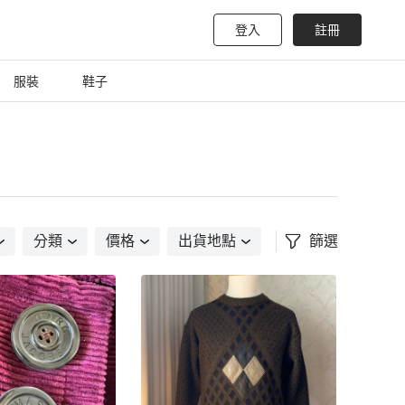
登入
註冊
服裝
鞋子
分類
價格
出貨地點
篩選