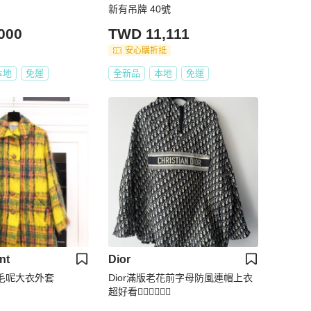
新有吊牌 40號
000
TWD 11,111
安心購折抵
本地
免運
全新品
本地
免運
nt
Dior
纹毛呢大衣外套
Dior滿版老花前字母防風連帽上衣
超好看❤️‍🔥❤️‍🔥❤️‍🔥