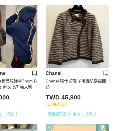
ne
Chanel
use精品服飾💎Thom B
Chanel 喀什米爾/羊毛混紡邊織開
連帽 衛衣 長T 義大利製
衫
200
000
TWD 45,800
現折 800
地
免運
近新閒置品
本地
免運