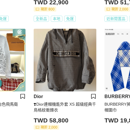
TWD 22,900
TWD 51,
面穿 現貨 Ｓ 原價39000
現折 800
現折 2,000
免運
全新品
本地
免運
近新閒置品
Dior
BURBERR
袖白色飛馬衛
❣️Dior連帽機能外套 XS 超級經典千
BURBERR
鳥格紋衝鋒衣
帽圍巾
TWD 58,800
TWD 19,
現折 2,000