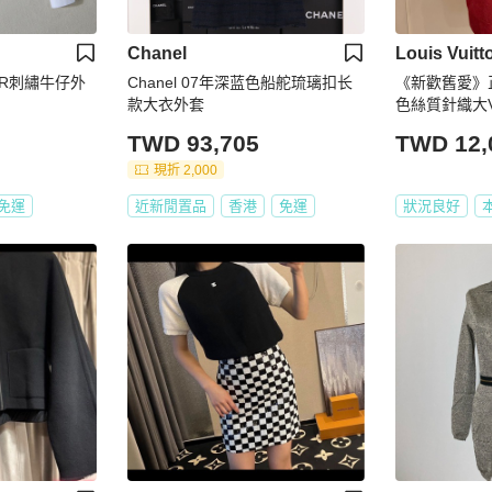
Chanel
Louis Vuitt
IOR刺繡牛仔外
Chanel 07年深蓝色船舵琉璃扣长
《新歡舊愛》
款大衣外套
色絲質針織大
TWD 93,705
TWD 12,
現折 2,000
免運
近新閒置品
香港
免運
狀況良好