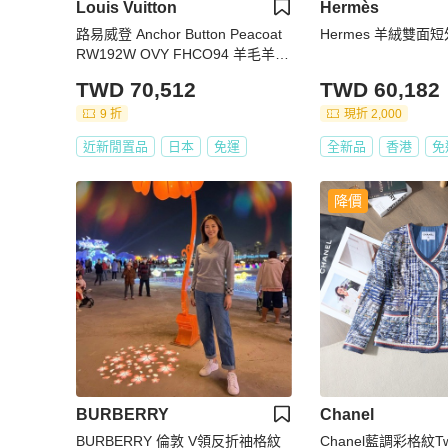
Louis Vuitton
Hermès
路易威登 Anchor Button Peacoat
Hermes 羊絨雙面
RW192W OVY FHCO94 羊毛羊絨
混紡 藍色 #36
TWD 70,512
TWD 60,182
9 折
現折 2,000
近新閒置品
日本
免運
全新品
香港
免
降價
BURBERRY
Chanel
BURBERRY 倫敦 V領反折䄂格紋
Chanel藍調彩格紋T