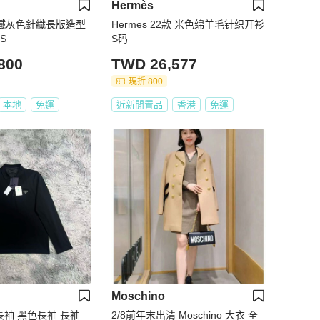
Hermès
奧鐵灰色針織長版造型
Hermes 22款 米色绵羊毛针织开衫
S
S码
800
TWD 26,577
現折 800
本地
免運
近新閒置品
香港
免運
Moschino
鍊長袖 黑色長袖 長袖
2/8前年末出清 Moschino 大衣 全