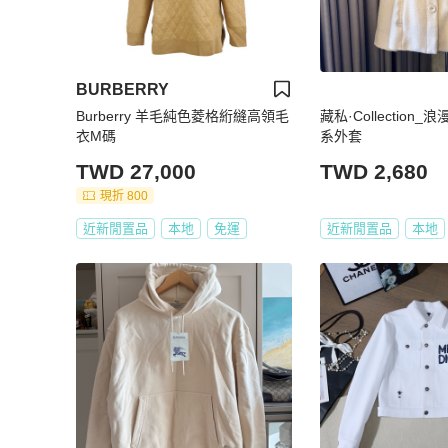
BURBERRY
Burberry 羊毛純色菱格絎縫高領毛
藏私·Collection
衣M碼
系外套
TWD 27,000
TWD 2,680
現折 800
近新閒置品
本地
免運
近新閒置品
本地