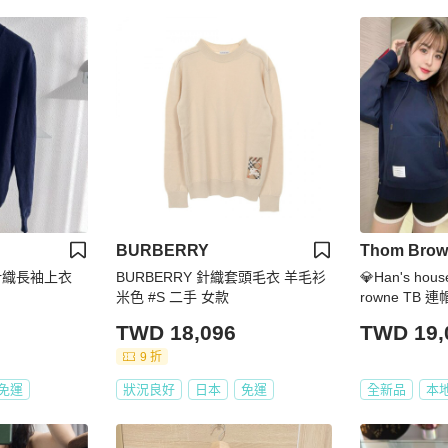
BURBERRY
Thom Brow
藍色針織長袖上衣
BURBERRY 針織套頭毛衣 羊毛衫
💎Han's ho
米色 #S 二手 女款
rowne TB 
現貨1 3原價22
TWD 18,096
TWD 19,
9 折
免運
狀況良好
日本
免運
全新品
本