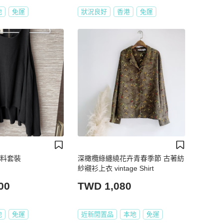
地
免運
狀況良好
香港
免運
麻料套裝
深橄欖綠纏繞花卉青春季節 古著紡
紗襯衫上衣 vintage Shirt
00
TWD 1,080
地
免運
近新閒置品
本地
免運