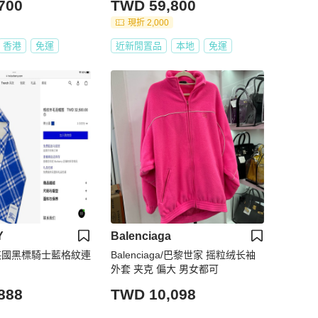
700
TWD 59,800
現折 2,000
香港
免運
近新閒置品
本地
免運
Y
Balenciaga
Y英國黑標騎士藍格紋連
Balenciaga/巴黎世家 摇粒绒长袖
外套 夹克 偏大 男女都可
888
TWD 10,098