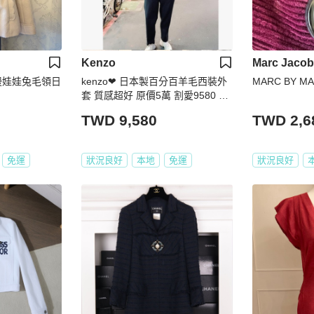
Kenzo
Marc Jaco
_浪漫娃娃兔毛領日
kenzo❤ 日本製百分百羊毛西裝外
MARC BY M
套 質感超好 原價5萬 割愛9580 只
有一件 3號 肩寬約45 胸56cm 衣長
TWD 9,580
TWD 2,6
含領83cm 收藏很久 男女都可以穿
喔🤎 鞋 gucci 內搭acne 外套kenzo
寬褲kenzo 墨鏡gentle monster #k
免運
狀況良好
本地
免運
狀況良好
enzo #gucci #acne #tk #gentlemo
nster #sale