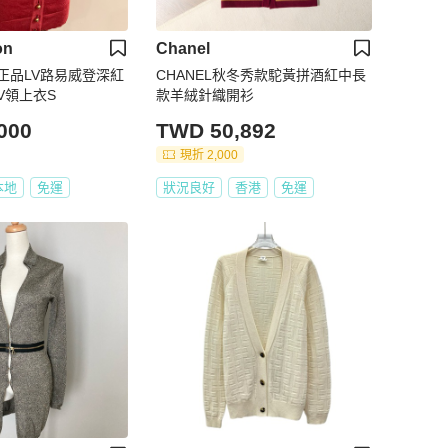
on
Chanel
正品LV路易威登深紅
CHANEL秋冬秀款駝黃拼酒紅中長
V領上衣S
款羊絨針織開衫
000
TWD 50,892
現折 2,000
本地
免運
狀況良好
香港
免運