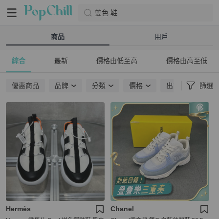
雙色 鞋
商品
用戶
綜合
最新
價格由低至高
價格由高至低
優惠商品
品牌
分類
價格
出貨地點
篩選
Hermès
Chanel