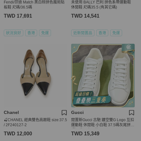
Fendi/芬迪 Match 黑白棕拼色魔術貼
未使用 BALLY 巴利 拼色系帶運動鞋
板鞋 尺碼/36.5碼
休閒鞋 尺碼35.5 (有其它碼)
TWD 17,691
TWD 14,541
狀況良好
香港
免運
近新閒置品
香港
免運
Chanel
Gucci
🍒CHANEL 經典雙色高跟鞋 size:37.5
閒置新Gucci 古馳 鏤空雙G Logo 互扣
/ 2F240127-2
運動鞋 休閒鞋 小白鞋 37.5碼灰尾拼色
超好看 男女同款
TWD 12,000
TWD 15,349