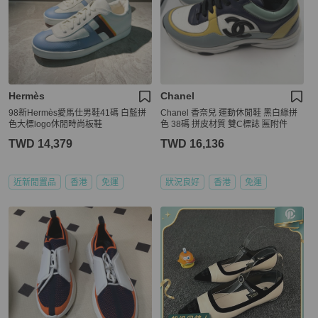
Hermès
Chanel
98新Hermès愛馬仕男鞋41碼 白藍拼
Chanel 香奈兒 運動休閒鞋 黑白綠拼
色大標logo休閒時尚板鞋
色 38碼 拼皮材質 雙C標誌 🈚附件
TWD 14,379
TWD 16,136
近新閒置品
香港
免運
狀況良好
香港
免運