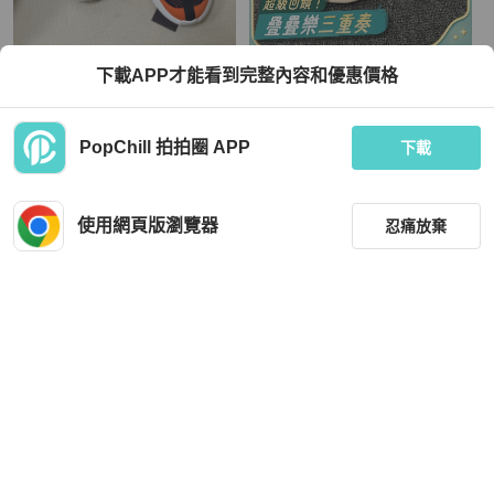
Hermès
Chanel
下載APP才能看到完整內容和優惠價格
愛馬仕/Hermes 男士休閒運動鞋 橙白
Chanel香奈兒拼色低跟鞋 尺碼：37.5
藍拼色 44碼 98新
已貼底 🧡
TWD 39,502
TWD 22,296
PopChill 拍拍圈 APP
下載
現折 800
現折 800
狀況良好
香港
免運
狀況良好
香港
免運
使用網頁版瀏覽器
忍痛放棄
篩選
重設
品牌
分類
Chanel
Chanel