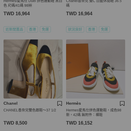
Hermes/愛馬仕 Duel 拼色運動鞋 黑白
Chanel香奈兒 雙C 白藍休閒鞋 36.5
色 尺碼/41碼 98🆕
碼
TWD 16,964
TWD 16,964
近新閒置品
香港
免運
狀況良好
香港
免運
Chanel
Hermès
CHANEL香奈兒雙色跟鞋～37 1/2
Hermes愛馬仕拼色運動鞋，成色98
新，42碼 無附件：裸鞋
TWD 8,500
TWD 16,152