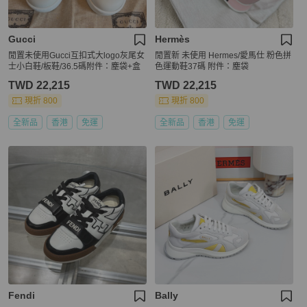
Gucci
Hermès
閒置未使用Gucci互扣式大logo灰尾女
閒置新 未使用 Hermes/愛馬仕 粉色拼
士小白鞋/板鞋/36.5碼附件：塵袋+盒
色運動鞋37碼 附件：塵袋
TWD 22,215
TWD 22,215
現折 800
現折 800
全新品
香港
免運
全新品
香港
免運
Fendi
Bally