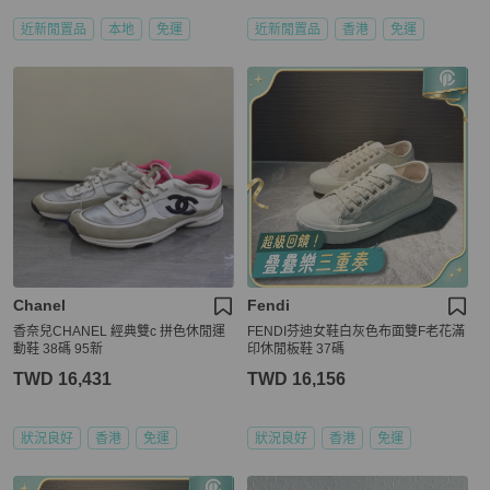
近新閒置品
本地
免運
近新閒置品
香港
免運
Chanel
Fendi
香奈兒CHANEL 經典雙c 拼色休閒運
FENDI芬迪女鞋白灰色布面雙F老花滿
動鞋 38碼 95新
印休閒板鞋 37碼
TWD 16,431
TWD 16,156
狀況良好
香港
免運
狀況良好
香港
免運