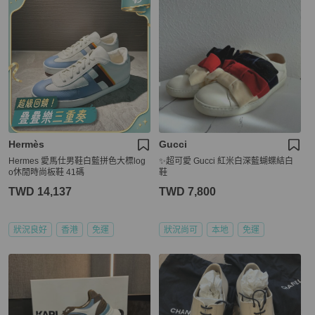
Hermès
Gucci
Hermes 愛馬仕男鞋白藍拼色大標log
✨超可愛 Gucci 紅米白深藍蝴蝶結白
o休閒時尚板鞋 41碼
鞋
TWD 14,137
TWD 7,800
狀況良好
香港
免運
狀況尚可
本地
免運