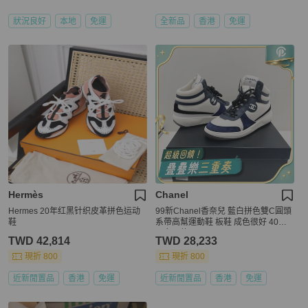
狀況良好
本地
免運
全新品
香港
免運
Hermès
Chanel
Hermes 20年红黑针织皮革拼色运动
99新Chanel香奈兒 藍白拼色雙C圓頭
鞋
系帶高幫運動鞋 板鞋 成色很好 40碼
男女同款 一
TWD 42,814
TWD 28,233
現折 800
現折 800
近新閒置品
香港
免運
近新閒置品
香港
免運