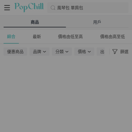
風琴包 單肩包
商品
用戶
綜合
最新
價格由低至高
價格由高至低
優惠商品
品牌
分類
價格
出貨地點
篩選