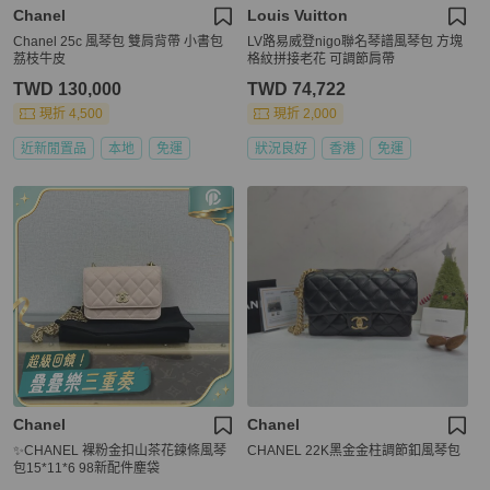
Chanel
Louis Vuitton
Chanel 25c 風琴包 雙肩背帶 小書包
LV路易威登nigo聯名琴譜風琴包 方塊
荔枝牛皮
格紋拼接老花 可調節肩帶
TWD 130,000
TWD 74,722
現折 4,500
現折 2,000
近新閒置品
本地
免運
狀況良好
香港
免運
Chanel
Chanel
✨CHANEL 裸粉金扣山茶花鍊條風琴
CHANEL 22K黑金金柱調節釦風琴包
包15*11*6 98新配件塵袋