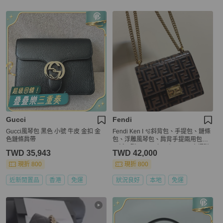
Gucci
Fendi
Gucci風琴包 黑色 小號 牛皮 金扣 金
Fendi Ken I 🫧斜背包、手提包、鏈條
色鏈條肩帶
包、浮雕風琴包、肩背手提兩用包🍒
可鹹可甜🍒2023年原價71000專櫃購
TWD 35,943
TWD 42,000
買，85成新，割愛不到5萬求帶走
現折 800
現折 800
近新閒置品
香港
免運
狀況良好
本地
免運