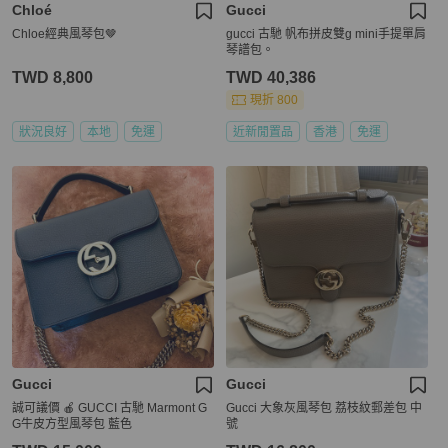
Chloé
Gucci
Chloe經典風琴包🤎
gucci 古馳 帆布拼皮雙g mini手提單肩
琴譜包。
TWD 8,800
TWD 40,386
現折 800
狀況良好
本地
免運
近新閒置品
香港
免運
Gucci
Gucci
誠可議價 🍎 GUCCI 古馳 Marmont G
Gucci 大象灰風琴包 荔枝紋郵差包 中
G牛皮方型風琴包 藍色
號