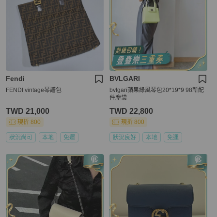
Fendi
BVLGARI
FENDI vintage琴譜包
bvlgari蘋果綠風琴包20*19*9 98新配
件塵袋
TWD 21,000
TWD 22,800
現折 800
現折 800
狀況尚可
本地
免運
狀況良好
本地
免運