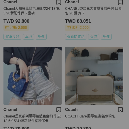
Chanel
Chanel
Chanel大都會風琴包油蠟皮24*13*9.
CHANEL香奈兒孟買風琴郵差包 口蓋
5 98新配件保卡塵袋
包 28開 有卡
TWD 92,800
TWD 88,051
現折 2,000
現折 2,000
狀況良好
本地
免運
近新閒置品
香港
免運
Chanel
Coach
Chanel孟買系列風琴包藍色金扣 牛皮
COACH Klare風琴包/翻蓋側背包
18.5*15*4 95新配件塵袋保卡
TWD 79,800
TWD 10,800