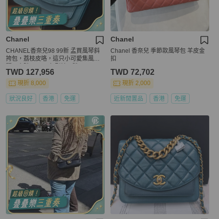
Chanel
Chanel
CHANEL香奈兒98 99新 孟買風琴斜
Chanel 香奈兒 季節款風琴包 羊皮金
挎包，荔枝皮咯，這只小可愛集風
扣
琴，方胖子，CF包型於一體
TWD 127,956
TWD 72,702
現折 8,000
現折 2,000
狀況良好
香港
免運
近新閒置品
香港
免運