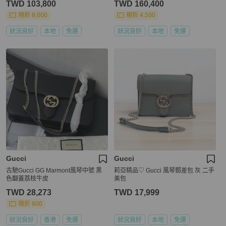
TWD 103,800
TWD 160,400
現折 8,000
現折 4,500
狀況良好
本地
免運
狀況良好
本地
免運
Gucci
Gucci
古馳Gucci GG Marmont風琴中號 黑
莉亞精品♡ Gucci 風琴郵差包 灰 二手
色翻蓋荔枝牛皮
美包
TWD 28,273
TWD 17,999
現折 800
狀況良好
香港
免運
狀況良好
本地
免運