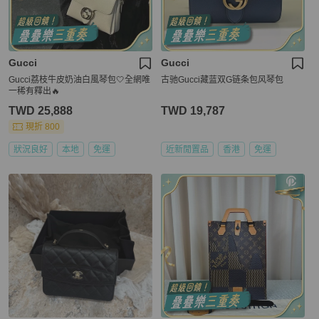
Gucci
Gucci
Gucci荔枝牛皮奶油白風琴包🤍全網唯
古驰Gucci藏蓝双G链条包风琴包
一稀有釋出🔥
TWD 25,888
TWD 19,787
現折 800
狀況良好
本地
免運
近新閒置品
香港
免運