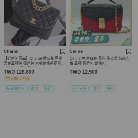
Chanel
Celine
【近新閒置品】Chanel 香奈兒 黑金
Celine 思琳 紅色 黑色 牛皮革 衍縫方
孟買風琴包 郵差包 大金鍊條手提單肩
格 風琴 肩背包 鏈條包
斜挎包 28開大全套
TWD 128,800
TWD 12,500
現折 4,500
近新閒置品
本地
免運
狀況良好
本地
免運