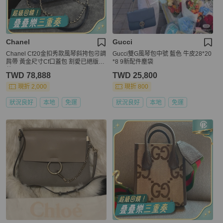
Chanel
Gucci
Chanel Cf20金扣秀款風琴斜挎包🉑調
Gucci雙G風琴包中號 藍色 牛皮28*20
肩帶 黃金尺寸Cf口蓋包 割愛已絕版收
*8 9新配件塵袋
藏品🔥
TWD 78,888
TWD 25,800
現折 2,000
現折 800
狀況良好
本地
免運
狀況良好
本地
免運