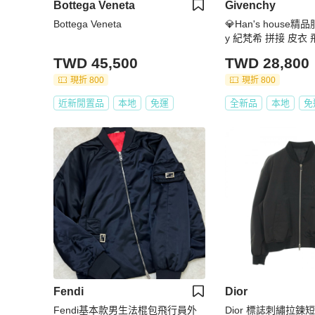
Bottega Veneta
Givenchy
Bottega Veneta
💎Han's house精品
y 紀梵希 拼接 皮衣 
貨 原價105000
TWD 45,500
TWD 28,800
現折 800
現折 800
近新閒置品
本地
免運
全新品
本地
免
Fendi
Dior
Fendi基本款男生法棍包飛行員外
Dior 標誌刺繡拉