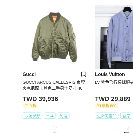
Gucci
Louis Vuitton
GUCCI ARCUS CAELESRIS 束腰
LV 紫色飞行棒球服
夾克尼龍卡其色二手男士尺寸 48
TWD 39,936
TWD 29,889
9 折
現折 800
狀況良好
日本
免運
近新閒置品
香港