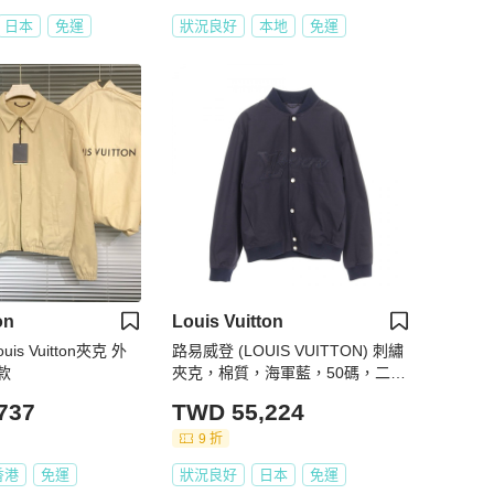
日本
免運
狀況良好
本地
免運
on
Louis Vuitton
is Vuitton夾克 外
路易威登 (LOUIS VUITTON) 刺繡
拉鍊款
夾克，棉質，海軍藍，50碼，二手
男士LV
737
TWD 55,224
9 折
香港
免運
狀況良好
日本
免運