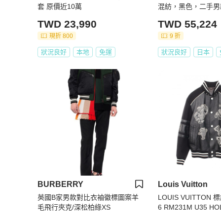
套 原價近10萬
混紡，黑色，二手男款
TWD 23,990
TWD 55,224
現折 800
9 折
狀況良好
本地
免運
狀況良好
日本
BURBERRY
Louis Vuitton
英國B家男款對比衣袖徽標圖案羊
LOUIS VUITTON
毛飛行夾克/深松柏綠XS
6 RM231M U35 H
毛 BK