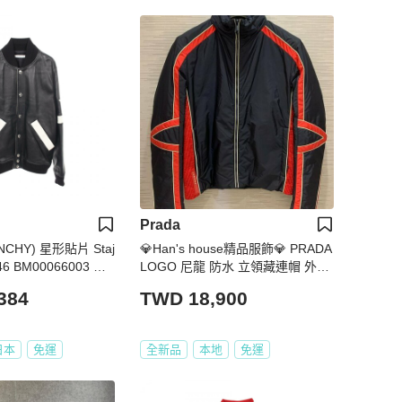
Prada
NCHY) 星形貼片 Staj
💎Han's house精品服飾💎 PRADA
#46 BM00066003 皮
LOGO 尼龍 防水 立領藏連帽 外套
色 二手
現貨 48原價 39000
384
TWD 18,900
日本
免運
全新品
本地
免運