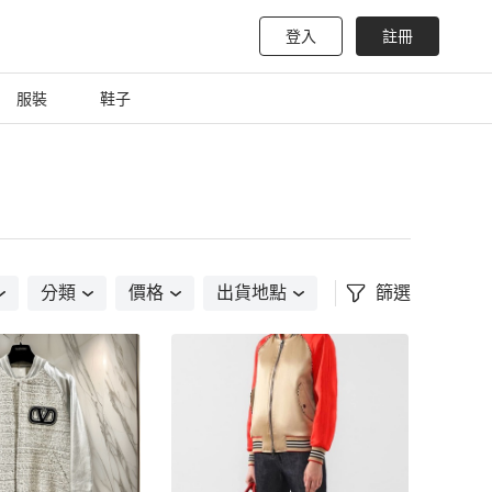
登入
註冊
服裝
鞋子
分類
價格
出貨地點
篩選