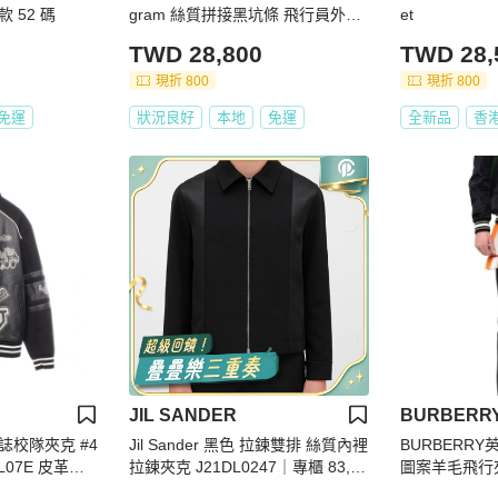
 52 碼
gram 絲質拼接黑坑條 飛行員外套
et
SS24 Velvet feel Coat Women's M
TWD 28,800
TWD 28,
ulticolor
現折 800
現折 800
免運
狀況良好
本地
免運
全新品
香
JIL SANDER
BURBERR
 標誌校隊夾克 #4
Jil Sander 黑色 拉鍊雙排 絲質內裡
BURBERR
OL07E 皮革羊
拉鍊夾克 J21DL0247｜專櫃 83,20
圖案羊毛飛行
0