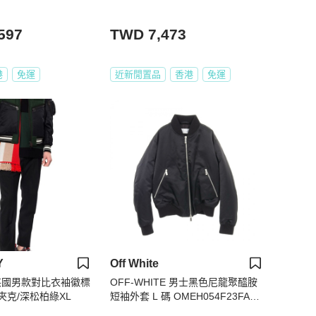
597
TWD 7,473
港
免運
近新閒置品
香港
免運
Y
Off White
Y英國男款對比衣袖徽標
OFF-WHITE 男士黑色尼龍聚醯胺
夾克/深松柏綠XL
短袖外套 L 碼 OMEH054F23FAB0
011010