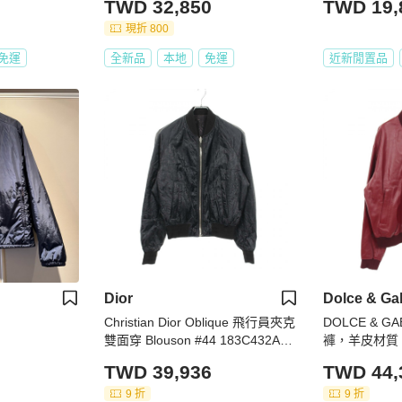
TWD 32,850
TWD 19,
現折 800
免運
全新品
本地
免運
近新閒置品
Dior
Dolce & G
Christian Dior Oblique 飛行員夾克
DOLCE & G
雙面穿 Blouson #44 183C432A44
褲，羊皮材質
62 尼龍
款
TWD 39,936
TWD 44,
9 折
9 折