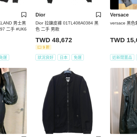
Dior
Versace
KLAND 男士黑
Dior 拉鍊皮褲 01TL408A0384 黑
versace 黑
7 二手 #UK6
色 二手 男款
TWD 48,672
TWD 15,
9 折
免運
狀況良好
日本
免運
近新閒置品