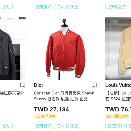
免運
狀況良好
日本
免運
近新閒置品
Dior
Louis Vuitt
两口袋拉链夹克外
Christian Dior 飛行員夾克 Shawn
【准新】LV Lou
Stussy 聯名款 尼龍 紅色 正品 175
套 SS24 
991SM
TWD 27,134
TWD 76,
現折 800
現折 2,000
免運
狀況良好
日本
免運
狀況良好