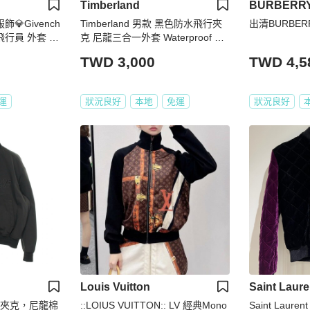
Timberland
BURBERR
服飾💎Givench
Timberland 男款 黑色防水飛行夾
出清BURBER
飛行員 外套 現
克 尼龍三合一外套 Waterproof MA
1 專櫃款 保暖 防風 防寒 科技面料
TWD 3,000
TWD 4,5
運
狀況良好
本地
免運
狀況良好
Louis Vuitton
Saint Laure
鍊短夾克，尼龍棉
::LOIUS VUITTON:: LV 經典Mono
Saint Laurent