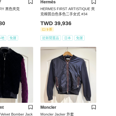
Y
Hermès
RY 黑色夾克
HERMES FIRST ARTISTIQUE 夾
克棉質白色多色二手女式 #34
80
TWD 39,936
9 折
本地
免運
近新閒置品
日本
免運
nt
Moncler
 Velvet Bomber Jack
Moncler Jacker 外套