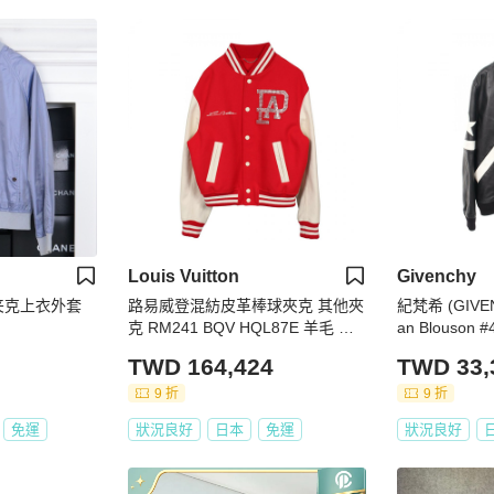
Louis Vuitton
Givenchy
夹克上衣外套
路易威登混紡皮革棒球夾克 其他夾
紀梵希 (GIVE
克 RM241 BQV HQL87E 羊毛 紅
an Blouson 
白紅 二手 男士
革羊毛尼龍 黑
TWD 164,424
TWD 33,
9 折
9 折
免運
狀況良好
日本
免運
狀況良好