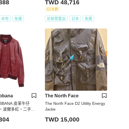
888
TWD 48,716
9 折
本地
免運
近新閒置品
日本
免運
abbana
The North Face
ABBANA 皮革牛仔
The North Face D2 Utility Energy
，波爾多紅，二手男
Jacke
304
TWD 15,000