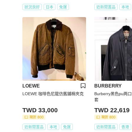
狀況良好
日本
免運
近新閒置品
本地
LOEWE
BURBERRY
LOEWE 咖啡色尼龍仿舊鋪棉夾克
Burberry黑色pu
套
TWD 33,000
TWD 22,619
現折 800
現折 800
近新閒置品
本地
免運
近新閒置品
香港