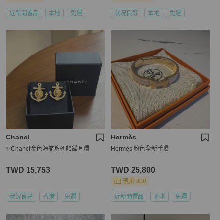
近新閒置品
本地
免運
狀況良好
本地
免運
Chanel
Hermès
✨Chanel金色海航系列船錨耳環
Hermes 粉色全新手環
TWD 15,753
TWD 25,800
現折 800
狀況良好
香港
免運
近新閒置品
本地
免運