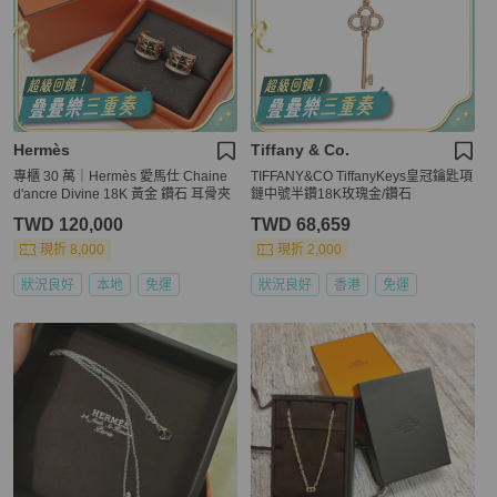
Hermès
Tiffany & Co.
專櫃 30 萬｜Hermès 愛馬仕 Chaine
TIFFANY&CO TiffanyKeys皇冠鑰匙項
d'ancre Divine 18K 黃金 鑽石 耳骨夾
鏈中號半鑽18K玫瑰金/鑽石
TWD 120,000
TWD 68,659
現折 8,000
現折 2,000
狀況良好
本地
免運
狀況良好
香港
免運