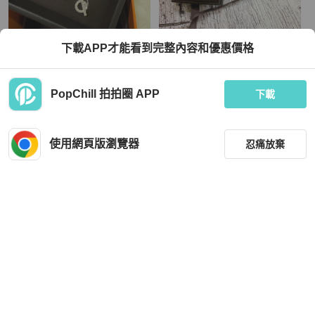
Hermès
Hermès
下載APP才能看到完整內容和優惠價格
愛馬仕Hermes專櫃6月票剛帶回 白金
全新全配 Hermes 珠寶系列 K金豬鼻
小Q項鍊滿鑽
項鍊 玫瑰金
TWD 136,889
TWD 78,000
PopChill 拍拍圈 APP
下載
現折 4,500
現折 2,000
全新品
本地
免運
全新品
本地
免運
使用網頁版瀏覽器
忍痛放棄
篩選
重設
品牌
分類
Hermès
Swarovski