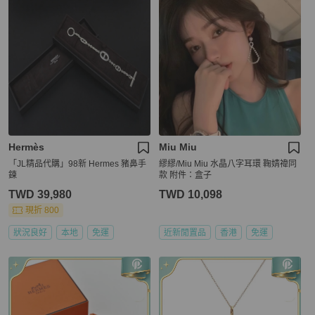
Hermès
Miu Miu
「JL精品代購」98新 Hermes 豬鼻手
繆繆/Miu Miu 水晶八字耳環 鞠婧禕同
鍊
款 附件：盒子
TWD 39,980
TWD 10,098
現折 800
狀況良好
本地
免運
近新閒置品
香港
免運