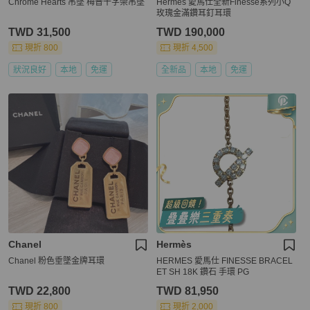
Chrome Hearts 吊墜 梅普十字架吊墜
Hermes 愛馬仕全新Finesse系列小Q
玫瑰金滿鑽耳釘耳環
TWD 31,500
TWD 190,000
現折 800
現折 4,500
狀況良好
本地
免運
全新品
本地
免運
Chanel
Hermès
Chanel 粉色垂墜金牌耳環
HERMES 愛馬仕 FINESSE BRACEL
ET SH 18K 鑽石 手環 PG
TWD 22,800
TWD 81,950
現折 800
現折 2,000