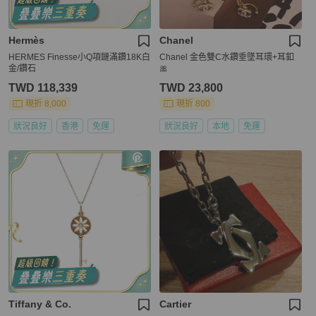
Hermès
Chanel
HERMES Finesse小Q項鏈滿鑽18K白
Chanel 金色雙C水鑽垂墜耳環+耳釦
金/鑽石
🎀
TWD 118,339
TWD 23,800
現折 8,000
現折 800
狀況良好
香港
免運
狀況良好
本地
免運
Tiffany & Co.
Cartier