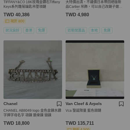
TIFFANY&CO 18K玫瑰金鑽石Tiffany
大特價出清，不議價日本帶回絕版新
Keys系列雛菊鑰匙吊墜項鏈
品Cartier 吊飾，可以自己改鏈子做項
鍊，閒置品
TWD 40,386
TWD 4,980
現折 800
狀況良好
香港
免運
近新閒置品
本地
免運
Chanel
Van Cleef & Arpels
CHANEL AB8049 logo 金色金鍊水鑽
Vca 聖誕限量 藍色頸鏈
字牌字母名字 項鍊 鎖骨鍊 頸鍊
TWD 18,800
TWD 135,711
現折 4,500