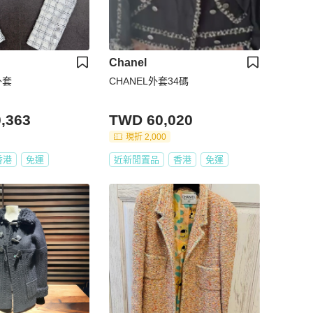
Chanel
外套
CHANEL外套34碼
,363
TWD 60,020
現折 2,000
香港
免運
近新閒置品
香港
免運