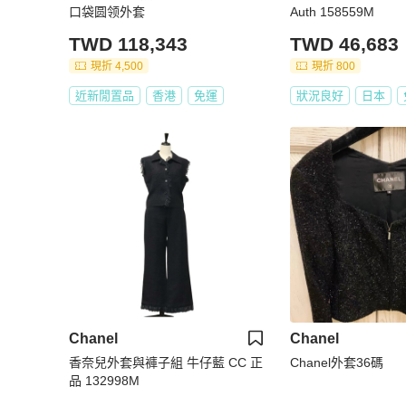
口袋圆领外套
Auth 158559M
TWD 118,343
TWD 46,683
現折 4,500
現折 800
近新閒置品
香港
免運
狀況良好
日本
Chanel
Chanel
香奈兒外套與褲子組 牛仔藍 CC 正
Chanel外套36碼
品 132998M