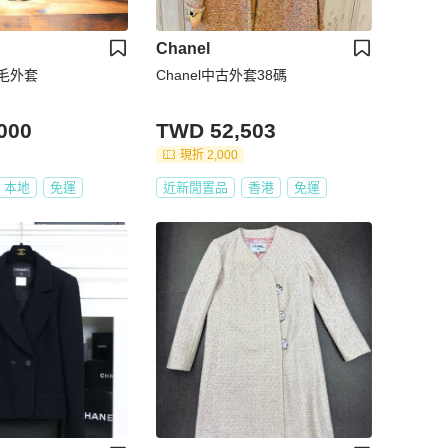
Chanel
毛外套
Chanel中古外套38碼
000
TWD 52,503
現折 2,000
本地
免運
近新閒置品
香港
免運