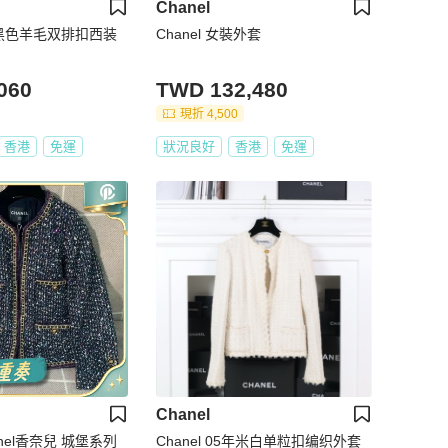
Chanel
3年黑色羊毛双排扣西装
Chanel 女裝外套
060
TWD 132,480
現折 4,500
香港
免運
狀況良好
香港
免運
Chanel
nel香奈兒 城堡系列
Chanel 05年米白单粒扣编织外套