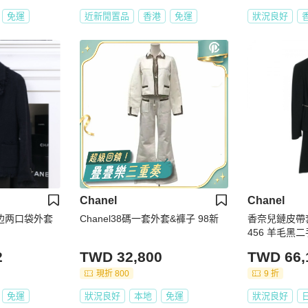
免運
近新閒置品
香港
免運
狀況良好
Chanel
Chanel
苏滚边两口袋外套
Chanel38碼一套外套&褲子 98新
香奈兒鏈皮帶套裝
456 羊毛黑二
2
TWD 32,800
TWD 66,
現折 800
9 折
免運
狀況良好
本地
免運
狀況良好