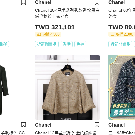
Chanel
Chanel
Chanel 20K马术系列秀款秀款黑白
Chanel 0
绒毛格纹上衣外套
外套
TWD 321,101
TWD 89,
現折 4,500
現折 2,000
免運
近新閒置品
香港
免運
近新閒置品
Chanel
Chanel
羊毛棕色 CC
Chanel 12年孟买系列金色编织圆
二手98新Cha