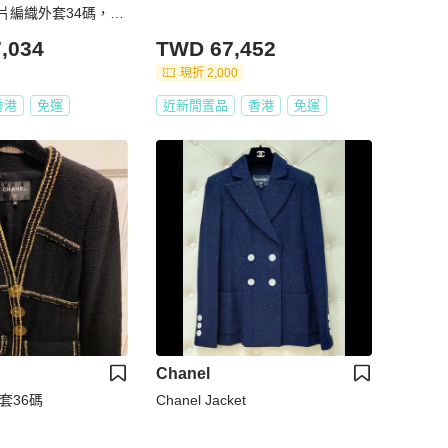
片編織外套34碼，肩
58cm，腰圍88c
,034
TWD 67,452
款
現折 2,000
香港
免運
近新閒置品
香港
免運
Chanel
外套36碼
Chanel Jacket