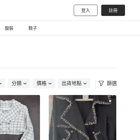
登入
註冊
服裝
鞋子
分類
價格
出貨地點
篩選