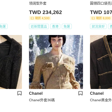
领阔型外套
圓領四口袋亮
寬38cm，衣長
TWD 234,262
TWD 107
m，王一博同
現折 4,500
現折 8,000
免運
近新閒置品
香港
免運
狀況良好
Chanel
Chanel
Chanel外套36碼
Chanel黑金