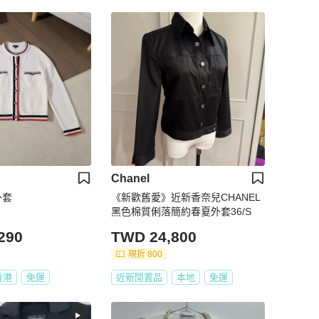
Chanel
外套
《新歡舊愛》近新香奈兒CHANEL
黑色棉質俐落簡約春夏外套36/S
290
TWD 24,800
現折 800
香港
免運
近新閒置品
本地
免運