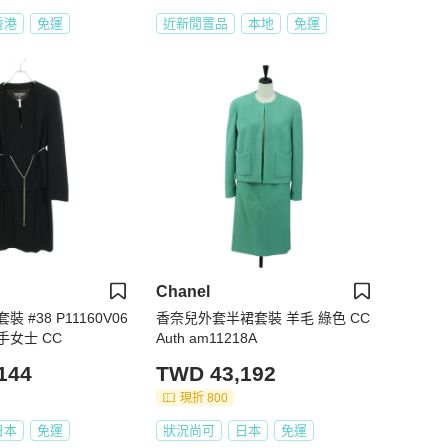
香港
免運
近新閒置品
本地
免運
Chanel
 #38 P11160V06
香奈兒外套半裙套裝 羊毛 綠色 CC
手女士 CC
Auth am11218A
144
TWD 43,192
現折 800
日本
免運
狀況尚可
日本
免運