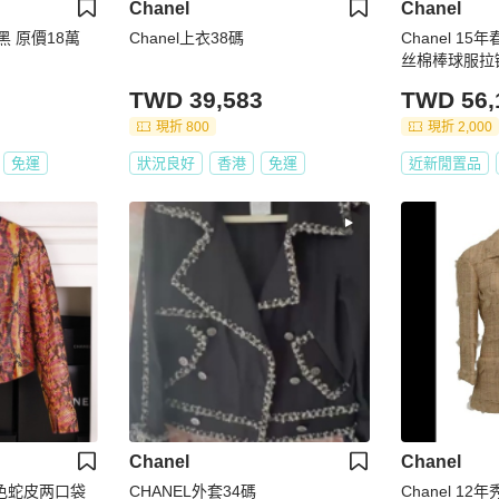
Chanel
Chanel
 黑 原價18萬
Chanel上衣38碼
Chanel 1
丝棉棒球服拉
TWD 39,583
TWD 56,
現折 800
現折 2,000
免運
狀況良好
香港
免運
近新閒置品
Chanel
Chanel
款红色蛇皮两口袋
CHANEL外套34碼
Chanel 1