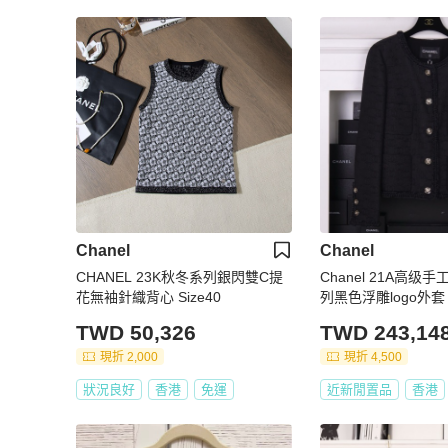
Chanel
Chanel
CHANEL 23K秋冬系列銀閃雙C提
Chanel 21A高
花無袖針織背心 Size40
列黑色浮雕logo外套
TWD 50,326
TWD 243,14
現折 2,000
現折 4,500
狀況良好
香港
免運
近新閒置品
香港