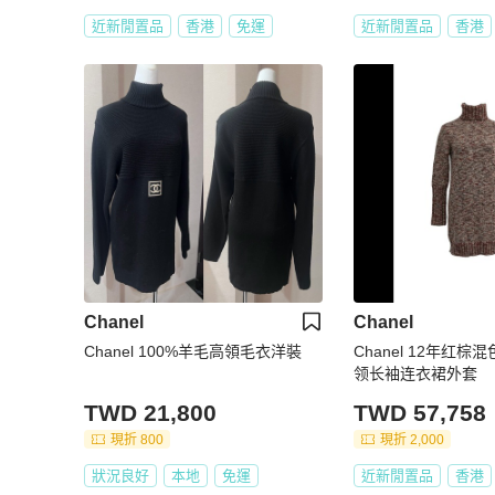
近新閒置品
香港
免運
近新閒置品
香港
Chanel
Chanel
Chanel 100%羊毛高領毛衣洋裝
Chanel 12年红
领长袖连衣裙外套
TWD 21,800
TWD 57,758
現折 800
現折 2,000
狀況良好
本地
免運
近新閒置品
香港