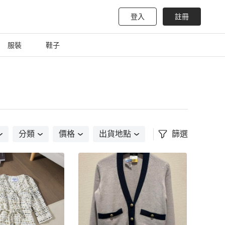
登入
註冊
服裝
鞋子
分類
價格
出貨地點
篩選