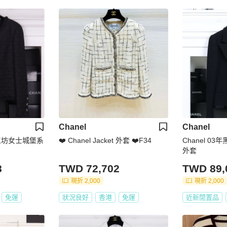
Chanel
Chanel
级手工坊女士城堡系
❤️ Chanel Jacket 外套 ❤️F34
Chanel 0
外套
8
TWD 72,702
TWD 89,
現折 2,000
現折 2,000
免運
狀況良好
香港
免運
近新閒置品