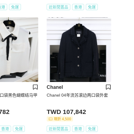
香港
免運
近新閒置品
香港
免運
Chanel
色两口袋黑色蝴蝶结马甲
Chanel 04年流苏滚边两口袋外套
782
TWD 107,842
現折 4,500
香港
免運
近新閒置品
香港
免運