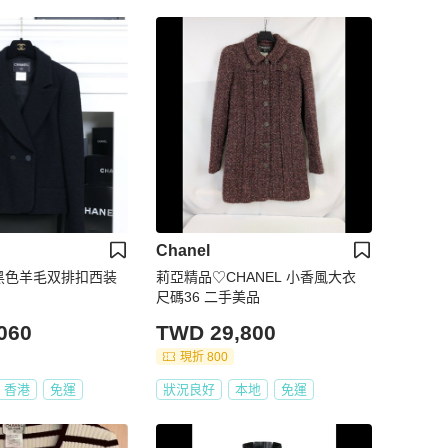
Chanel
3年黑色羊毛双排扣西装
莉亞精品♡CHANEL 小香風大衣
尺碼36 二手美品
060
TWD 29,800
現折 800
香港
免運
狀況良好
本地
免運