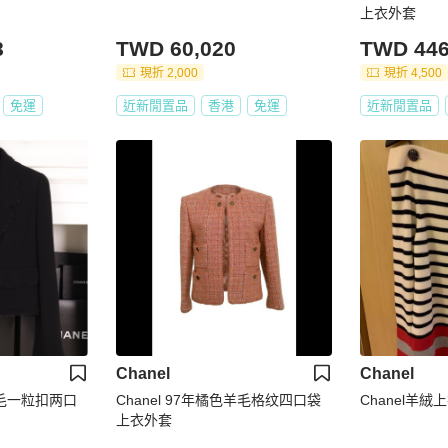
上衣外套
8
TWD 60,020
TWD 446
現折 2,000
現折 4,500
免運
近新閒置品
香港
免運
近新閒置品
Chanel
Chanel
色羊毛一粒扣两口
Chanel 97年橘色羊毛格纹四口袋
Chanel羊絨
上衣外套