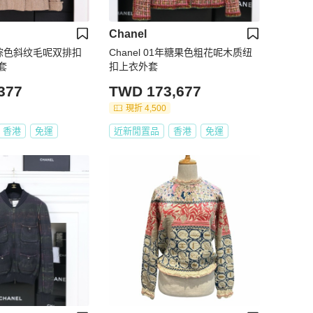
Chanel
6年棕色斜纹毛呢双排扣
Chanel 01年糖果色粗花呢木质纽
套
扣上衣外套
377
TWD 173,677
現折 4,500
香港
免運
近新閒置品
香港
免運