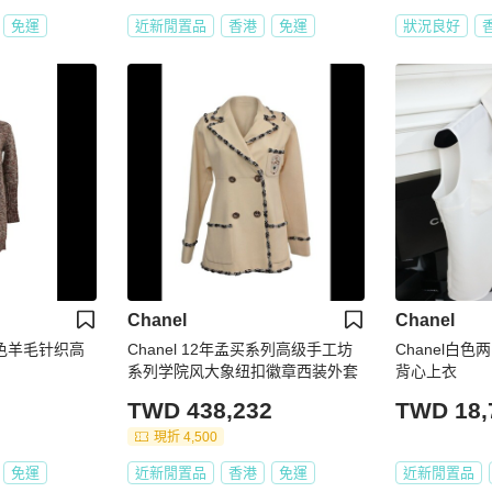
免運
近新閒置品
香港
免運
狀況良好
Chanel
Chanel
棕混色羊毛针织高
Chanel 12年孟买系列高级手工坊
Chanel白
系列学院风大象纽扣徽章西装外套
背心上衣
TWD 438,232
TWD 18,
現折 4,500
免運
近新閒置品
香港
免運
近新閒置品