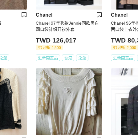
Chanel
Chanel
碼
Chanel 97年秀款Jennie同款黑白
Chanel 9
四口袋针织开衫外套
两口袋上衣外
TWD 126,017
TWD 80,
現折 4,500
現折 2,000
免運
近新閒置品
香港
免運
近新閒置品