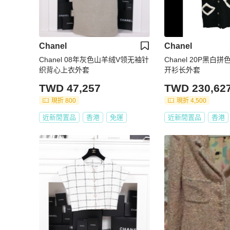
Chanel
Chanel
Chanel 08年灰色山羊绒V领无袖针
Chanel 20P黑
织背心上衣外套
开衫长外套
TWD 47,257
TWD 230,62
現折 800
現折 4,500
近新閒置品
香港
免運
近新閒置品
香港