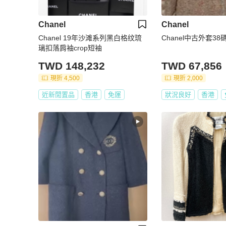
Chanel
Chanel
Chanel 19年沙滩系列黑白格纹琉
Chanel中古外套38
璃扣落肩袖crop短袖
TWD 148,232
TWD 67,856
現折 4,500
現折 2,000
近新閒置品
香港
免運
狀況良好
香港