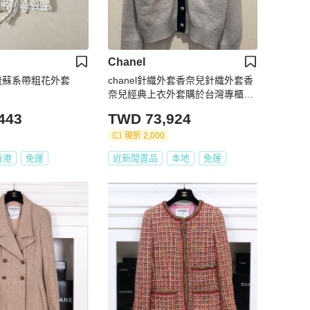
Chanel
編織流蘇系帶粗花外套
chanel針織外套香奈兒針織外套香
奈兒經典上衣外套購於台灣專櫃保
證真品chanel外套
443
TWD 73,924
現折 2,000
香港
免運
近新閒置品
本地
免運