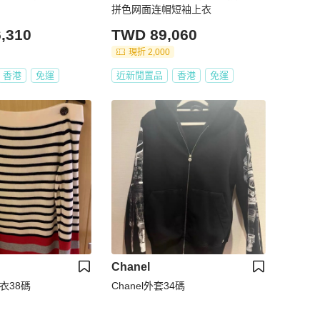
拼色网面连帽短袖上衣
,310
TWD 89,060
現折 2,000
香港
免運
近新閒置品
香港
免運
Chanel
上衣38碼
Chanel外套34碼