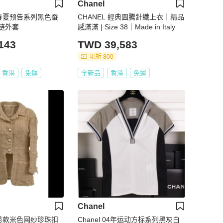
Chanel
5年春夏预告系列黑色蚕
CHANEL 經典圖騰針織上衣｜精品
链外套
感滿滿 | Size 38｜Made in Italy
143
TWD 39,583
現折 800
香港
免運
全新品
香港
免運
Chanel
2年秀款米色网纱珍珠扣
Chanel 04年运动方标系列黑灰白