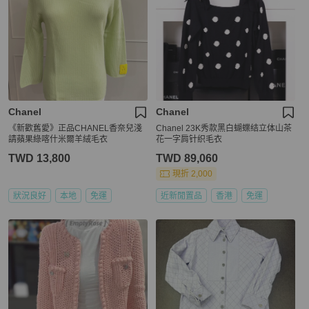
Chanel
Chanel
《新歡舊愛》正品CHANEL香奈兒淺
Chanel 23K秀款黑白蝴蝶结立体山茶
請蘋果綠喀什米爾羊絨毛衣
花一字肩针织毛衣
TWD 13,800
TWD 89,060
現折 2,000
狀況良好
本地
免運
近新閒置品
香港
免運