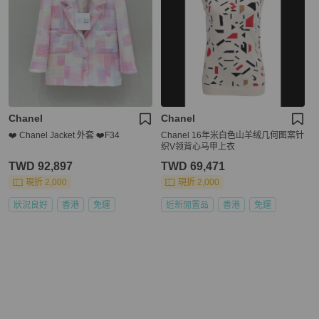
Chanel
Chanel
❤️ Chanel Jacket 外套 ❤️F34
Chanel 16年米白色山羊绒几何图案针
织V领背心马甲上衣
TWD 92,897
TWD 69,471
現折 2,000
現折 2,000
狀況良好
香港
免運
近新閒置品
香港
免運