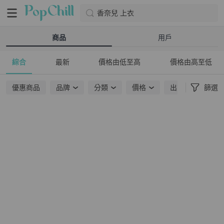
香奈兒 上衣
商品
用戶
綜合
最新
價格由低至高
價格由高至低
優惠商品
品牌
分類
價格
出貨地點
篩選