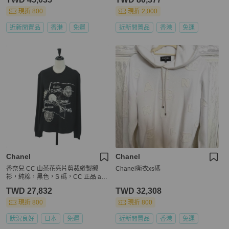
現折 800
現折 2,000
近新閒置品
香港
免運
近新閒置品
香港
免運
Chanel
Chanel
香奈兒 CC 山茶花亮片剪裁縫製襯
Chanel衛衣xs碼
衫，純棉，黑色，S 碼，CC 正品 am
11841M
TWD 27,832
TWD 32,308
現折 800
現折 800
狀況良好
日本
免運
近新閒置品
香港
免運