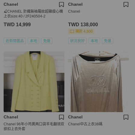
Chanel
Chanel
🍒CHANEL 針織無袖羅紋超顯瘦心機
Chanel
上衣size:40 / 2F240504-2
TWD 14,999
TWD 138,000
現折 4,500
近新閒置品
本地
免運
狀況良好
本地
免運
Chanel
Chanel
Chanel 96年小鸡黄两口袋羊毛翻领双
Chanel中古上衣38碼
排扣上衣外套