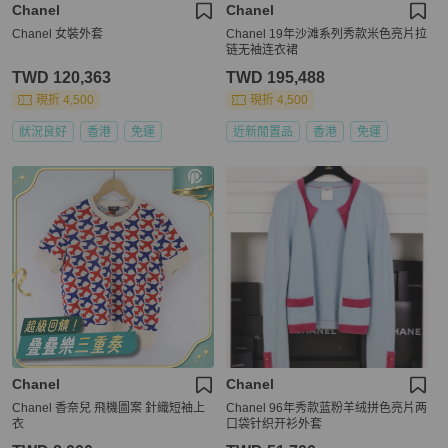
Chanel
Chanel
Chanel 女裝外套
Chanel 19年沙滩系列秀款米色亮片拉
链无袖连衣裙
TWD 120,363
TWD 195,488
現折 4,500
現折 4,500
狀況良好
香港
免運
近新閒置品
香港
免運
Chanel
Chanel
Chanel 香奈兒 飛機圖案 針織短袖上
Chanel 96年秀款蓝粉羊绒拼色亮片两
衣
口袋针织开衫外套