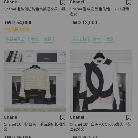
Chanel
Chanel
Chanel 毛絨混紡純色長袖連衣裙36碼
Chanel 香奈兒 黑色 彩色LOGO 針織
毛衣
TWD 54,000
TWD 13,000
現折 2,000
近新閒置品
本地
免運
狀況良好
本地
免運
Chanel
Chanel
Chanel 16年奶白色羊毛波浪边长袖外
Chanel 18年白色大CC logo套头卫衣
套
上衣外套
TWD 45,035
TWD 80,377