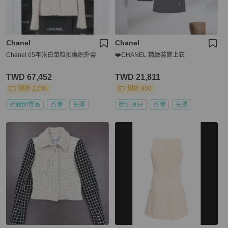
Chanel
Chanel
Chanel 05年米白单粒扣编织外套
❤️CHANEL 精緻裝飾上衣
TWD 67,452
TWD 21,811
現折 2,000
現折 800
近新閒置品
香港
免運
狀況良好
香港
免運