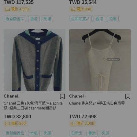
TWD 117,535
TWD 35,544
現折 4,500
現折 800
近新閒置品
香港
免運
近新閒置品
香港
免運
Chanel
Chanel
Chanel 三色 (灰色/海軍藍/Malachite
Chanel香奈兒24A手工坊白色吊帶
綠) 經典二口袋 cashmere開襟衫
TWD 32,800
TWD 72,698
現折 800
現折 2,000
近新閒置品
本地
免運
全新品
香港
免運