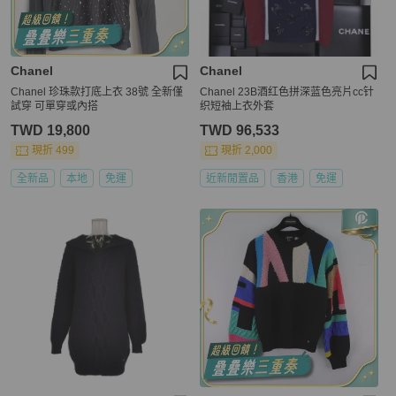
Chanel
Chanel
Chanel 珍珠款打底上衣 38號 全新僅
Chanel 23B酒红色拼深蓝色亮片cc针
試穿 可單穿或內搭
织短袖上衣外套
TWD 19,800
TWD 96,533
現折 499
現折 2,000
全新品
本地
免運
近新閒置品
香港
免運