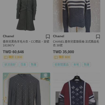
Chanel
Chanel
香奈兒黑色羊毛大衣，CC標誌，貨號
CHANEL香奈兒套頭長袖 法式精品毛
181967V
衣 38號
TWD 60,646
TWD 35,000
現折 2,000
現折 800
狀況良好
日本
免運
近新閒置品
本地
免運