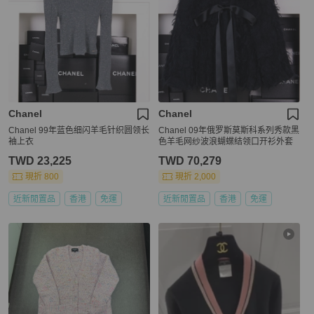
Chanel
Chanel
Chanel 99年蓝色细闪羊毛针织圆领长
Chanel 09年俄罗斯莫斯科系列秀款黑
袖上衣
色羊毛网纱波浪蝴蝶结领口开衫外套
TWD 23,225
TWD 70,279
現折 800
現折 2,000
近新閒置品
香港
免運
近新閒置品
香港
免運