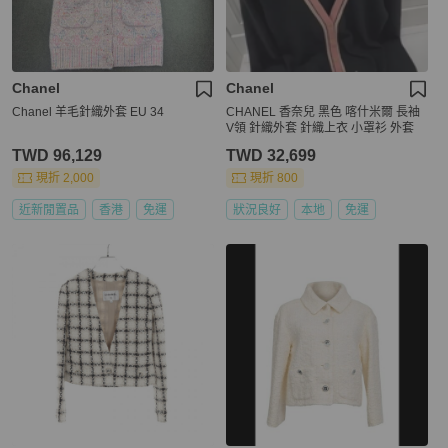
Chanel
Chanel
Chanel 羊毛針織外套 EU 34
CHANEL 香奈兒 黑色 喀什米爾 長袖
V領 針織外套 針織上衣 小罩衫 外套
TWD 96,129
TWD 32,699
現折 2,000
現折 800
近新閒置品
香港
免運
狀況良好
本地
免運