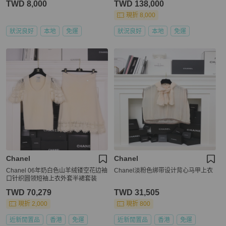
TWD 8,000
TWD 138,000
現折 8,000
狀況良好
本地
免運
狀況良好
本地
免運
Chanel
Chanel
Chanel 06年奶白色山羊绒镂空花边袖
Chanel淡粉色绑带设计背心马甲上衣
口针织圆领短袖上衣外套半裙套装
TWD 70,279
TWD 31,505
現折 2,000
現折 800
近新閒置品
香港
免運
近新閒置品
香港
免運