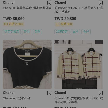
Chanel
Chanel
Chanel 03年黑色羊毛双排扣西装外套
莉亞精品♡CHANEL 小香風大衣 尺碼
36 二手美品
TWD 89,060
TWD 29,800
現折 2,000
現折 800
近新閒置品
香港
免運
狀況良好
本地
免運
Chanel
Chanel
Chanel中古短袖40碼
Chanel 04年秀款黄棕格纹山羊绒针织
开衫马甲开衫套装