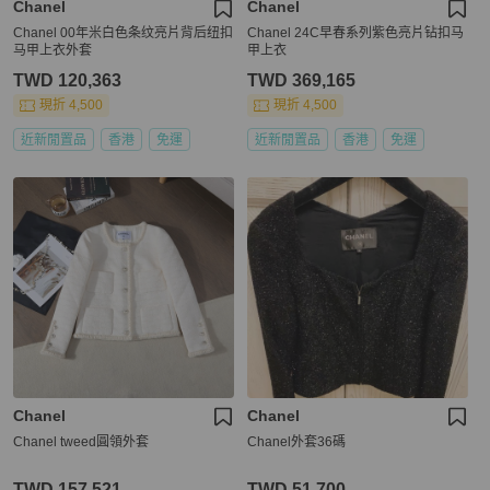
Chanel
Chanel
Chanel 00年米白色条纹亮片背后纽扣
Chanel 24C早春系列紫色亮片钻扣马
马甲上衣外套
甲上衣
TWD 120,363
TWD 369,165
現折 4,500
現折 4,500
近新閒置品
香港
免運
近新閒置品
香港
免運
Chanel
Chanel
Chanel tweed圓領外套
Chanel外套36碼
TWD 157,521
TWD 51,700