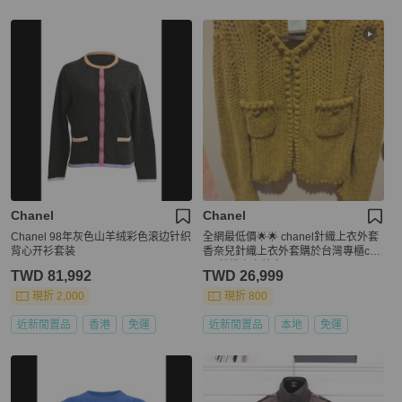
Chanel
Chanel
Chanel 98年灰色山羊绒彩色滚边针织
全網最低價🌟🌟 chanel針織上衣外套
背心开衫套装
香奈兒針織上衣外套購於台灣專櫃cha
nel針織上衣外套
TWD 81,992
TWD 26,999
現折 2,000
現折 800
近新閒置品
香港
免運
近新閒置品
本地
免運