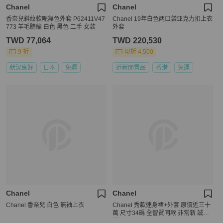
Chanel
Chanel
香奈兒斜紋軟呢無色外套 P62411V47
Chanel 19年白色两口袋亚克力扣上衣
773 羊毛腈綸 白色 黑色 二手 女款
外套
TWD 77,064
TWD 220,530
9 折
現折 4,500
狀況良好
日本
免運
近新閒置品
香港
免運
Chanel
Chanel
Chanel 香奈兒 白色 無袖上衣
Chanel 秀款連身裙+外套 原價近三十
萬 尺寸34碼 全智賢同款 非常新 誠可
議