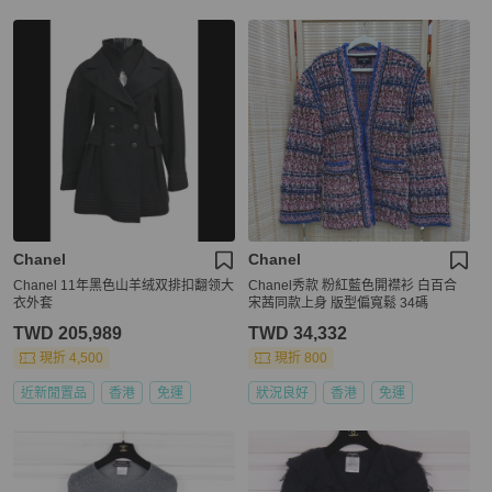
Chanel
Chanel
Chanel 11年黑色山羊绒双排扣翻领大
Chanel秀款 粉紅藍色開襟衫 白百合
衣外套
宋茜同款上身 版型偏寬鬆 34碼
TWD 205,989
TWD 34,332
現折 4,500
現折 800
近新閒置品
香港
免運
狀況良好
香港
免運