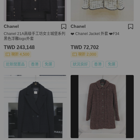
Chanel
Chanel
Chanel 21A高级手工坊女士城堡系列
❤️ Chanel Jacket 外套 ❤️F34
黑色浮雕logo外套
TWD 243,148
TWD 72,702
現折 4,500
現折 2,000
近新閒置品
香港
免運
狀況良好
香港
免運