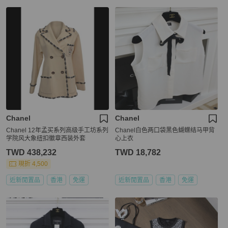
Chanel
Chanel
Chanel 12年孟买系列高级手工坊系列
Chanel白色两口袋黑色蝴蝶结马甲背
学院风大象纽扣徽章西装外套
心上衣
TWD 438,232
TWD 18,782
現折 4,500
近新閒置品
香港
免運
近新閒置品
香港
免運