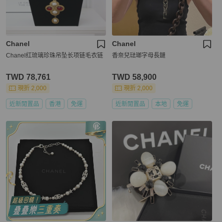
Chanel
Chanel
Chanel红琉璃珍珠吊坠长项链毛衣链
香奈兒琺瑯字母長鏈
TWD 78,761
TWD 58,900
現折 2,000
現折 2,000
近新閒置品
香港
免運
近新閒置品
本地
免運