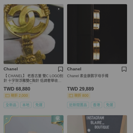
Chanel
Chanel
【 CHANEL】 老香古董 雙C LOGO别
Chanel 素金康鹏字母手镯
針 十字架浮雕雙C胸針 低調奢華收藏
品（全新未使用過）
TWD 68,880
TWD 29,889
現折 2,000
現折 800
全新品
本地
免運
近新閒置品
香港
免運