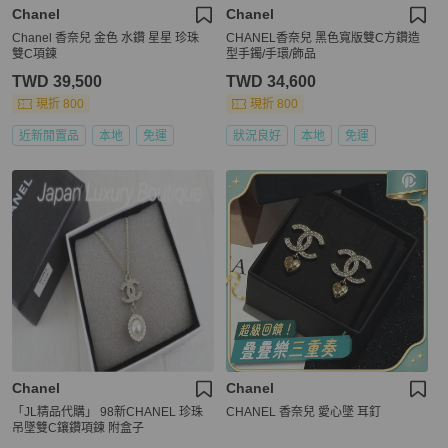
Chanel
Chanel
Chanel 香奈兒 金色 水鑽 星星 珍珠
CHANEL香奈兒 黑色寬版雙C方鑽造
雙C項鍊
型手鐲/手環/飾品
TWD 39,500
TWD 34,600
現折 800
現折 800
近新閒置品
本地
免運
狀況良好
本地
免運
Chanel
Chanel
「JL精品代購」 98新CHANEL 珍珠
CHANEL 香奈兒 愛心墜 耳釘
吊墜雙C鑲鑽項鍊 附盒子