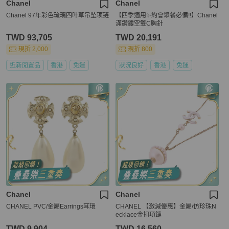
Chanel
Chanel
Chanel 97年彩色琉璃四叶草吊坠项链
【四季適用✨約會聚餐必備‼️】Chanel
滿鑽鏤空雙C胸針
TWD 93,705
TWD 20,191
現折 2,000
現折 800
近新閒置品
香港
免運
狀況良好
香港
免運
Chanel
Chanel
CHANEL PVC/金屬Earrings耳環
CHANEL 【激減優惠】金屬/仿珍珠N
ecklace金扣項鏈
TWD 9,904
TWD 16,560