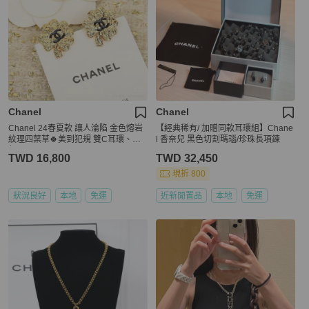
Chanel
Chanel
Chanel 24春夏款 讓人淪陷 金色熔岩
【經典稀有/ 加贈同款耳環組】Chane
紋理四葉草🍀美到犯規 雙C耳環、耳
l 香奈兒 黑色切割瑪瑙/珍珠長項鍊
釘
TWD 16,800
TWD 32,450
現折 800
狀況良好
本地
免運
近新閒置品
本地
免運