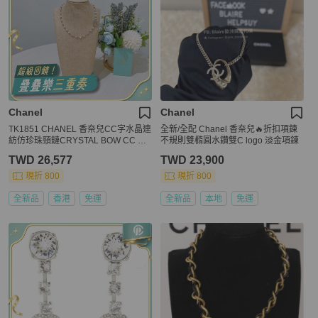
Chanel
Chanel
TK1851 CHANEL 香奈兒CC字水晶連
全新/全配 Chanel 香奈兒🔥折扣項鍊
紡仿珍珠頸鏈CRYSTAL BOW CC PE
不規則雙橢圓水鑽雙C logo 淡金項鍊
ARL NECKLACE
TWD 26,577
TWD 23,900
現折 800
現折 800
全新品
香港
免運
全新品
本地
免運