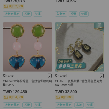
TWD 79,973
TWD 14,537
現折 2,000
近新閒置品
香港
免運
全新品
香港
免運
Chanel
Chanel
Chanel 92年粉绿蓝三色拼色彩釉琉璃
CHANEL 菱格鑽雙C垂墜黑色壓克力
桃心耳夹
No.5吊飾耳環
TWD 129,450
TWD 32,800
現折 4,500
現折 800
近新閒置品
香港
免運
近新閒置品
本地
免運