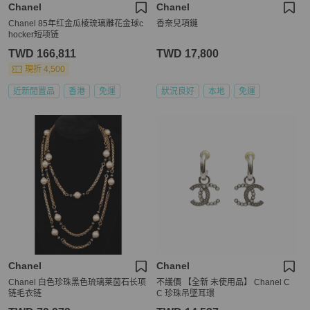
Chanel
Chanel
Chanel 85年红金瓜棱琉璃雕花金球c
香奈兒項鏈
hocker短项链
TWD 166,811
TWD 17,800
現折 4,500
近新閒置品
香港
免運
狀況良好
本地
免運
Chanel
Chanel
Chanel 白色珍珠黑色琉璃莱茵石长项
不議價 【全新 未使用品】 Chanel C
链毛衣链
C 珍珠吊墜耳環