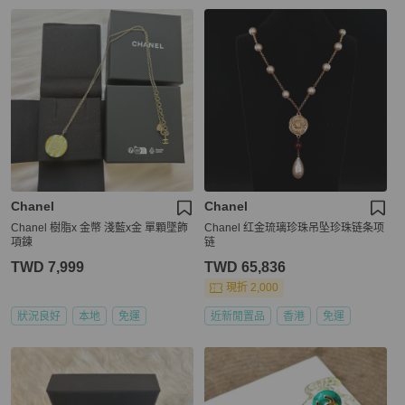
Chanel
Chanel
Chanel 樹脂x 金幣 淺藍x金 單顆墜飾
Chanel 红金琉璃珍珠吊坠珍珠链条项
項鍊
链
TWD 7,999
TWD 65,836
現折 2,000
狀況良好
本地
免運
近新閒置品
香港
免運