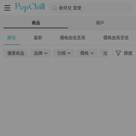
香奈兒 垂墜
商品
用戶
綜合
最新
價格由低至高
價格由高至低
優惠商品
品牌
分類
價格
出貨地點
篩選