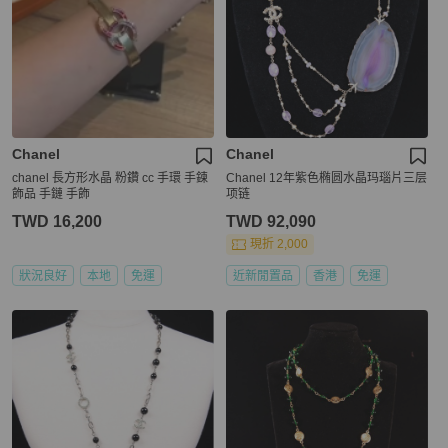
Chanel
Chanel
chanel 長方形水晶 粉鑽 cc 手環 手鍊
Chanel 12年紫色椭圆水晶玛瑙片三层
飾品 手鏈 手飾
项链
TWD 16,200
TWD 92,090
現折 2,000
狀況良好
本地
免運
近新閒置品
香港
免運