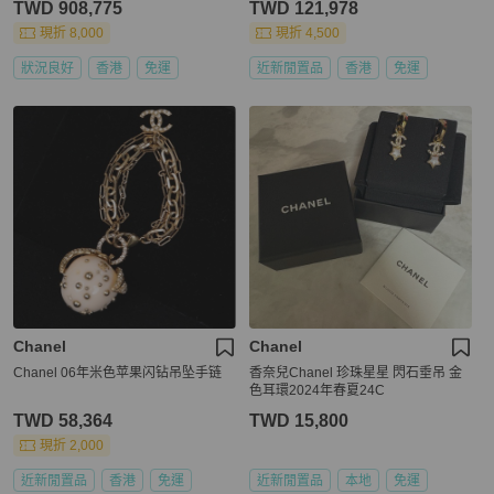
TWD 908,775
TWD 121,978
現折 8,000
現折 4,500
狀況良好
香港
免運
近新閒置品
香港
免運
Chanel
Chanel
Chanel 06年米色苹果闪钻吊坠手链
香奈兒Chanel 珍珠星星 閃石垂吊 金
色耳環2024年春夏24C
TWD 58,364
TWD 15,800
現折 2,000
近新閒置品
香港
免運
近新閒置品
本地
免運