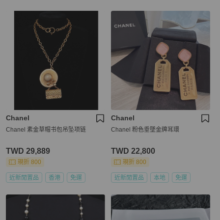
Chanel
Chanel
Chanel 素金草帽书包吊坠项链
Chanel 粉色垂墜金牌耳環
TWD 29,889
TWD 22,800
現折 800
現折 800
近新閒置品
香港
免運
近新閒置品
本地
免運