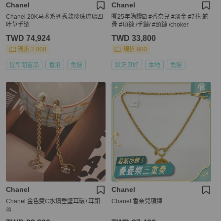
Chanel
Chanel
Chanel 20K马术系列秀款珍珠琉璃四
🈶25年購證☑️ #香奈兒 #淡金 #7花 蛇
叶草手链
骨 #項鍊 /手鏈/ #頸鏈 /choker
TWD 74,924
TWD 33,800
現折 2,000
現折 800
近新閒置品
香港
免運
狀況良好
本地
免運
Chanel
Chanel
Chanel 金色雙C水鑽垂墜耳環+耳釦
Chanel 香奈兒項鍊
🎀