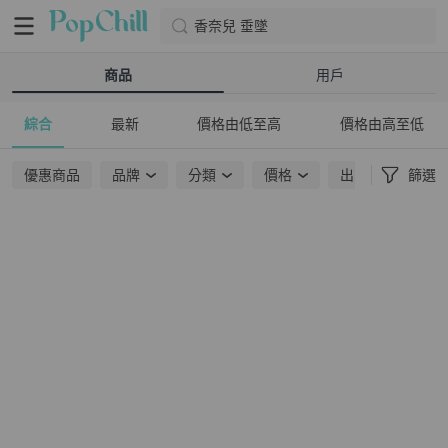
香奈兒 垂墜
商品
用戶
綜合
最新
價格由低至高
價格由高至低
優惠商品
品牌
分類
價格
出貨地點
篩選