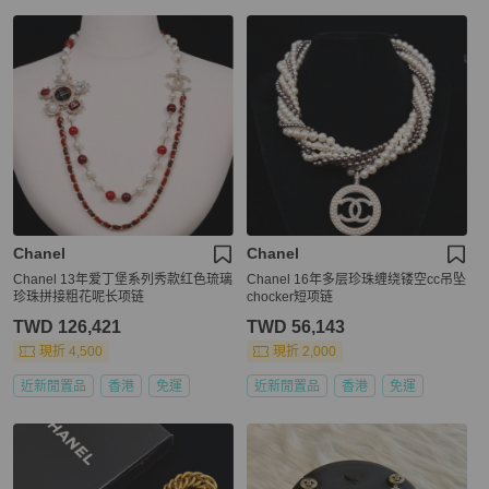
Chanel
Chanel
Chanel 13年爱丁堡系列秀款红色琉璃
Chanel 16年多层珍珠缠绕镂空cc吊坠
珍珠拼接粗花呢长项链
chocker短项链
TWD 126,421
TWD 56,143
現折 4,500
現折 2,000
近新閒置品
香港
免運
近新閒置品
香港
免運