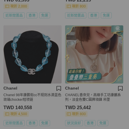
現折 2,000
現折 800
近新閒置品
香港
免運
近新閒置品
香港
免運
Chanel
Chanel
Chanel 98年康鹏街cc不规则水滴蓝色
CHANEL香奈兒，高級手工坊康鵬系
琉璃chocker短项链
列，淡金色雙C圓牌項鍊 吊墜
TWD 140,558
TWD 25,442
現折 4,500
現折 800
近新閒置品
香港
免運
狀況良好
香港
免運