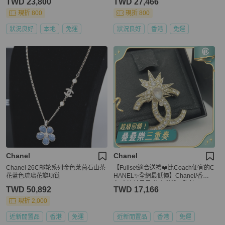
TWD 23,800
TWD 27,466
現折 800
現折 800
狀況良好
本地
免運
狀況良好
香港
免運
Chanel
Chanel
Chanel 26C邮轮系列金色莱茵石山茶
【Fullset適合送禮❤️比Coach便宜的C
花蓝色琉璃花瓣项链
HANEL✨全網最低價】Chanel/香奈
兒 水滴彗星星 芒水鑽雙C 胸針
TWD 50,892
TWD 17,166
現折 2,000
近新閒置品
香港
免運
近新閒置品
香港
免運