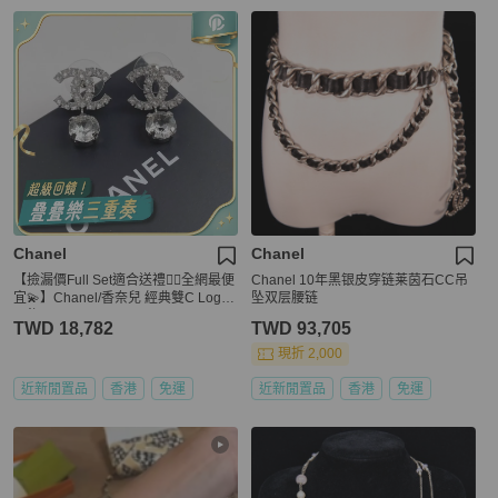
Chanel
Chanel
【撿漏價Full Set適合送禮👍🏻全網最便
Chanel 10年黑银皮穿链莱茵石CC吊
宜💫】Chanel/香奈兒 經典雙C Logo
坠双层腰链
耳飾
TWD 18,782
TWD 93,705
現折 2,000
近新閒置品
香港
免運
近新閒置品
香港
免運