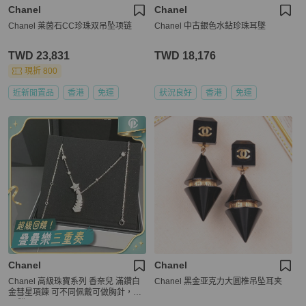
Chanel
Chanel
Chanel 莱茵石CC珍珠双吊坠项链
Chanel 中古銀色水鉆珍珠耳墜
TWD 23,831
TWD 18,176
現折 800
近新閒置品
香港
免運
狀況良好
香港
免運
Chanel
Chanel
Chanel 高級珠寶系列 香奈兒 滿鑽白
Chanel 黑金亚克力大圆椎吊坠耳夹
金彗星項鍊 可不同佩戴可做胸針，20
23購入