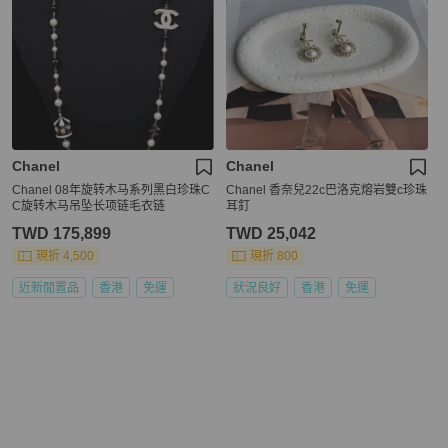
Chanel
Chanel
Chanel 08年旋转木马系列黑白珍珠C
Chanel 香奈兒22c巴洛克熔岩雙c珍珠
C旋转木马吊坠长项链毛衣链
耳釘
TWD 175,899
TWD 25,042
現折 4,500
現折 800
近新閒置品
香港
免運
狀況良好
香港
免運