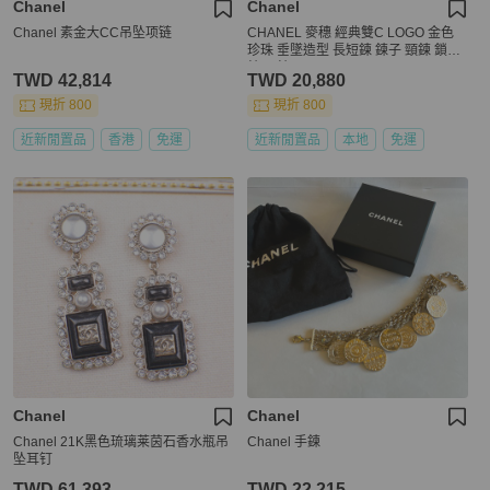
Chanel
Chanel
Chanel 素金大CC吊坠项链
CHANEL 麥穗 經典雙C LOGO 金色
珍珠 垂墜造型 長短鍊 鍊子 頸鍊 鎖骨
鍊 項鍊
TWD 42,814
TWD 20,880
現折 800
現折 800
近新閒置品
香港
免運
近新閒置品
本地
免運
Chanel
Chanel
Chanel 21K黑色琉璃莱茵石香水瓶吊
Chanel 手鍊
坠耳钉
TWD 61,393
TWD 22,215