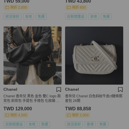
TWD 59,000
TWD 43,800
現折 2,000
現折 800
狀況良好
本地
免運
近新閒置品
本地
免運
Chanel
Chanel
Chanel 香奈兒 黑色 金色 雙C logo 肩
香奈兒 Chanel 白色斜紋牛皮cf鏈條郵
背包 斜背包 手提包 手挽包 化妝箱 相
差包 26開
機包
TWD 129,000
TWD 88,858
現折 4,500
現折 2,000
近新閒置品
本地
免運
狀況良好
香港
免運