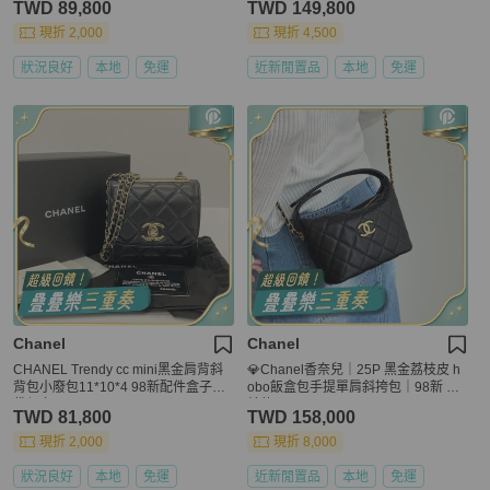
TWD 89,800
TWD 149,800
現折 2,000
現折 4,500
狀況良好
本地
免運
近新閒置品
本地
免運
Chanel
Chanel
CHANEL Trendy cc mini黑金肩背斜
💎Chanel香奈兒｜25P 黑金荔枝皮 h
背包小廢包11*10*4 98新配件盒子塵
obo飯盒包手提單肩斜挎包｜98新 芯
袋保卡
片款
TWD 81,800
TWD 158,000
現折 2,000
現折 8,000
狀況良好
本地
免運
近新閒置品
本地
免運