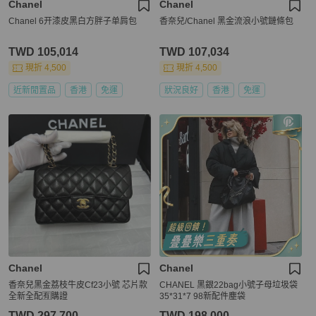
Chanel
Chanel
Chanel 6开漆皮黑白方胖子单肩包
香奈兒/Chanel 黑金流浪小號鏈條包
TWD 105,014
TWD 107,034
現折 4,500
現折 4,500
近新閒置品
香港
免運
狀況良好
香港
免運
Chanel
Chanel
香奈兒黑金荔枝牛皮Cf23小號 芯片款
CHANEL 黑銀22bag小號子母垃圾袋
全新全配🈶購證
35*31*7 98新配件塵袋
TWD 297,700
TWD 198,000