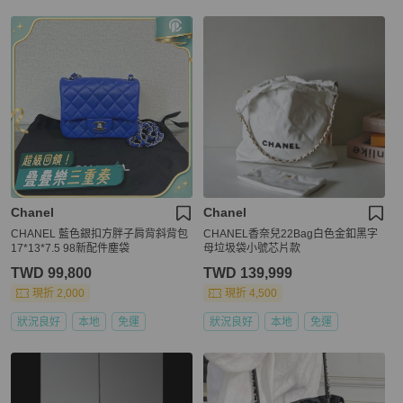
Chanel
Chanel
CHANEL 藍色銀扣方胖子肩背斜背包
CHANEL香奈兒22Bag白色金釦黑字
17*13*7.5 98新配件塵袋
母垃圾袋小號芯片款
TWD 99,800
TWD 139,999
現折 2,000
現折 4,500
狀況良好
本地
免運
狀況良好
本地
免運