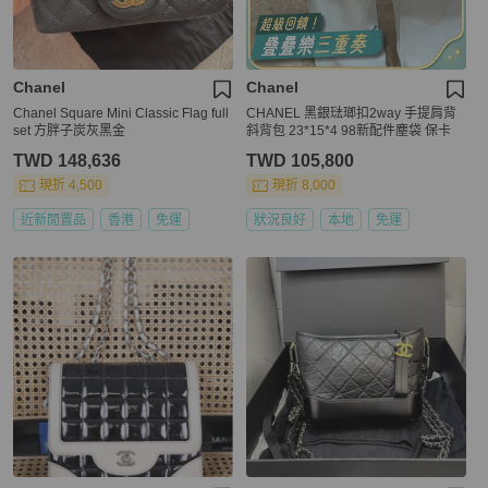
Chanel
Chanel
Chanel Square Mini Classic Flag full
CHANEL 黑銀琺瑯扣2way 手提肩背
set 方胖子炭灰黑金
斜背包 23*15*4 98新配件塵袋 保卡
TWD 148,636
TWD 105,800
現折 4,500
現折 8,000
近新閒置品
香港
免運
狀況良好
本地
免運