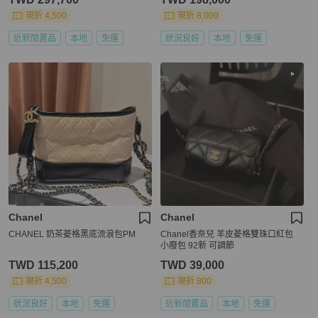
現折 4,500
現折 8,000
近新閒置品
本地
免運
狀況良好
本地
免運
Chanel
Chanel
CHANEL 奶茶菱格黑底流浪包PM
Chanel香奈兒 羊皮菱格雙珠口紅包
小廢包 92新 可調節
TWD 115,200
TWD 39,000
現折 4,500
現折 800
狀況良好
本地
免運
近新閒置品
本地
免運