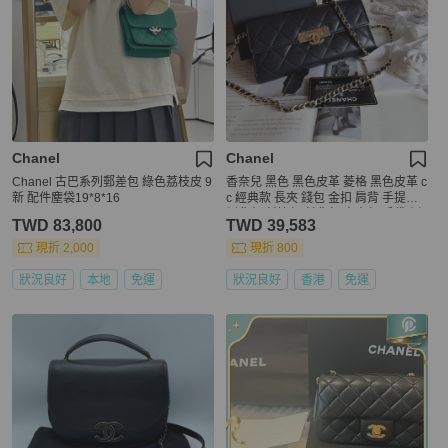
Chanel
Chanel
Chanel 古巴系列郵差包 綠色荔枝皮 9
香奈兒 黑色 黑色皮革 菱格 黑色皮革 c
新 配件塵袋19*8*16
c 經典款 長夾 錢包 金扣 肩背 手提包
側背包 斜挎包 斜背包 中古包 手袋 側
TWD 83,800
TWD 39,583
斜包 孭背包 長夾 單肩包 包包 鏈條錢
包 chanel black long wallet on chain
現折 2,000
現折 800
狀況良好
本地
免運
狀況良好
香港
免運