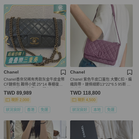
Chanel
Chanel
Chanel香奈兒稀有秀款灰金牛皮金幣
Chanel 紫色牛皮口蓋包 大雙C扣，編
CF鏈條包 難得小號 25*14 專櫃復刻
織肩帶，鏈條細節13*22*6.5 95新 配
大熱 金幣可調節長短18開有鐳射。
件塵袋
TWD 89,989
TWD 118,800
現折 2,000
現折 4,500
狀況良好
香港
免運
狀況良好
本地
免運