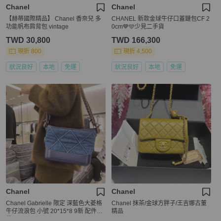
Chanel
Chanel
【赫蒂國際精品】 Chanel 香奈兒 多
CHANEL 新款金球牛仔口蓋鏈包CF 2
功能帆布肩背包 vintage
0cm💙🩵少見二手貨
TWD 30,800
TWD 166,300
現折 800
現折 4,500
狀況良好
本地
免運
狀況良好
本地
免運
Chanel
Chanel
Chanel Gabrielle 限定 深藍色大菱格
Chanel 抹茶/金球方胖子/王吉娜古董
牛仔流浪包 小號 20*15*8 9新 配件塵
精品
袋