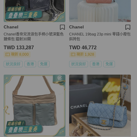
Chanel
Chanel
Chanel香奈兒流浪包手柄小號深藍色
CHANEL 19bag 23p mini 零錢小廢包
鏈條包 鐳射30開
斜挎包
TWD 133,287
TWD 46,772
現折 8,000
現折 1,928
狀況良好
香港
免運
狀況良好
香港
免運