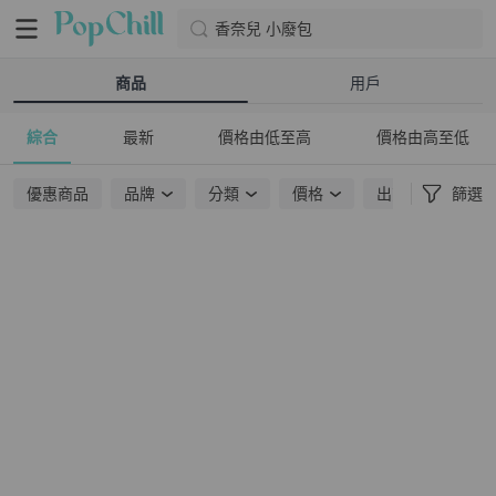
香奈兒 小廢包
商品
用戶
綜合
最新
價格由低至高
價格由高至低
優惠商品
品牌
分類
價格
出貨地點
篩選