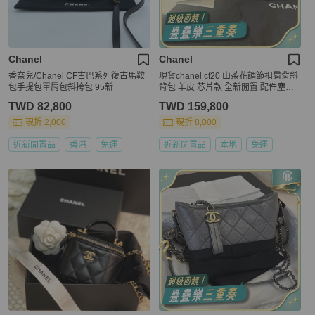
Chanel
Chanel
香奈兒/Chanel CF古巴系列復古馬鞍
現貨chanel cf20 山茶花調節扣肩背斜
包手提包單肩包斜挎包 95新
背包 羊皮 芯片款 全新閒置 配件塵袋
盒子紙袋有購證
TWD 82,800
TWD 159,800
現折 2,000
現折 8,000
近新閒置品
香港
免運
近新閒置品
本地
免運