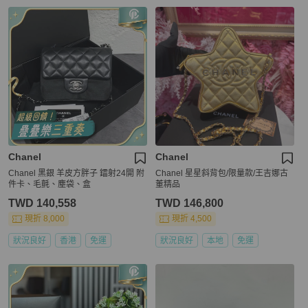
Chanel
Chanel
Chanel 黑銀 羊皮方胖子 鐳射24開 附
Chanel 星星斜背包/限量款/王吉娜古
件卡、毛氈、塵袋、盒
董精品
TWD 140,558
TWD 146,800
現折 8,000
現折 4,500
狀況良好
香港
免運
狀況良好
本地
免運