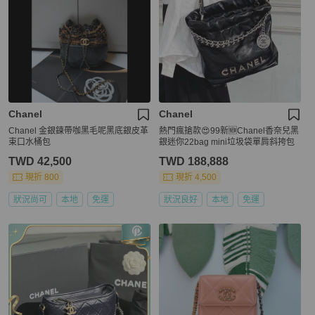
Chanel
Chanel
Chanel 金銀鍊帶咖黑毛呢黑底銀皮革
熱門瘋搶款😍99新🆕Chanel香奈兒黑
束口水桶包
銀迷你22bag mini垃圾袋單肩斜挎包
TWD 42,500
TWD 188,888
現折 800
現折 4,500
狀況尚可
本地
免運
狀況良好
本地
免運