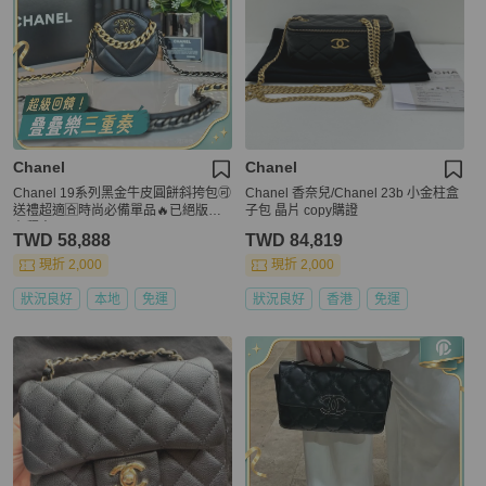
Chanel
Chanel
Chanel 19系列黑金牛皮圓餅斜挎包🉑
Chanel 香奈兒/Chanel 23b 小金柱盒
送禮超適🈴時尚必備單品🔥已絕版稀
子包 晶片 copy購證
有釋出
TWD 58,888
TWD 84,819
現折 2,000
現折 2,000
狀況良好
本地
免運
狀況良好
香港
免運