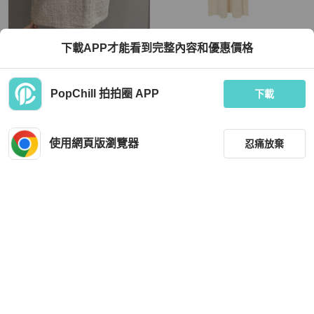
Chanel
Chanel
下載APP才能看到完整內容和優惠價格
《新歡舊愛》正品CHANEL米白色系
香奈兒 COCO 標誌紐帶連身裙 P7097
呢喃短裙38/S
0K10170 21A 羊毛羊絨 白色 #34 二
手
TWD 16,800
TWD 48,672
PopChill 拍拍圈 APP
下載
9 折
近新閒置品
本地
免運
狀況良好
日本
免運
使用網頁版瀏覽器
忍痛放棄
篩選
重設
品牌
分類
Chanel
Chanel