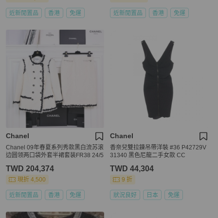
近新閒置品
香港
免運
近新閒置品
香港
免運
Chanel
Chanel
Chanel 09年春夏系列秀款黑白流苏滚
香奈兒雙拉鍊吊帶洋裝 #36 P42729V
边圆领两口袋外套半裙套装FR38 24/5
31340 黑色尼龍二手女款 CC
TWD 204,374
TWD 44,304
現折 4,500
9 折
近新閒置品
香港
免運
狀況良好
日本
免運