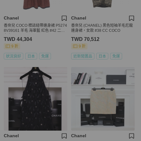
Chanel
Chanel
香奈兒 COCO 標誌紐帶連身裙 P5274
香奈兒 (CHANEL) 黑色短袖羊毛尼龍
8V39161 羊毛 海軍藍 紅色 #42 二手
連身裙，女款 #38 CC COCO
女士 CC
TWD 44,304
TWD 70,512
9 折
9 折
狀況良好
日本
免運
近新閒置品
日本
免運
Chanel
Chanel