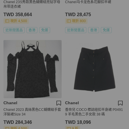
Chanel 23S秀款黑色蝴蝶结亮钻字母
Chanel马卡龙色系花瓣扣半裙
吊带连衣裙
TWD 358,664
TWD 28,475
現折 4,500
現折 800
近新閒置品
香港
免運
近新閒置品
香港
免運
Chanel
Chanel
Chanel 2023 真絲黑色CC蝴蝶結手套
香奈兒 COCO 標誌紐扣半身裙 P0491
洋裝裙Size 34
9 羊毛黑色二手女款 38 碼
TWD 284,346
TWD 18,096
現折 4,500
9 折