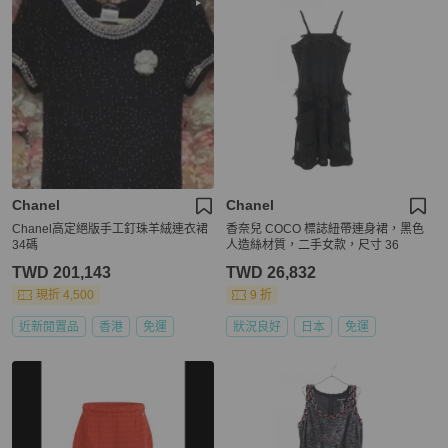
Chanel
Chanel
Chanel高定絕版手工釘珠羊絨連衣裙
香奈兒 COCO 標誌紐帶連身裙，黑色
34碼
人造絲材質，二手女款，尺寸 36
TWD 201,143
TWD 26,832
現折 4,500
9 折
近新閒置品
香港
免運
狀況良好
日本
免運