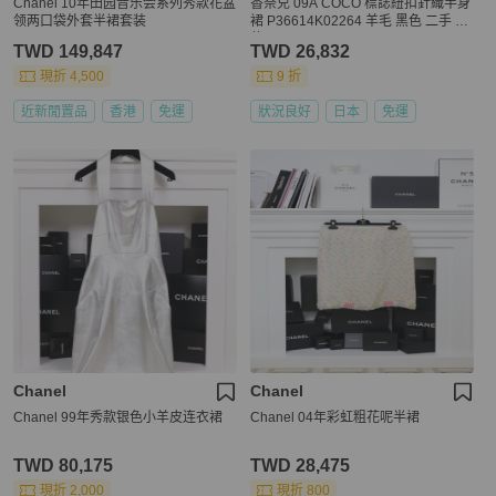
Chanel 10年田园音乐会系列秀款花盆
香奈兒 09A COCO 標誌紐扣針織半身
领两口袋外套半裙套装
裙 P36614K02264 羊毛 黑色 二手 女
款 #36
TWD 149,847
TWD 26,832
現折 4,500
9 折
近新閒置品
香港
免運
狀況良好
日本
免運
Chanel
Chanel
Chanel 99年秀款银色小羊皮连衣裙
Chanel 04年彩虹粗花呢半裙
TWD 80,175
TWD 28,475
現折 2,000
現折 800