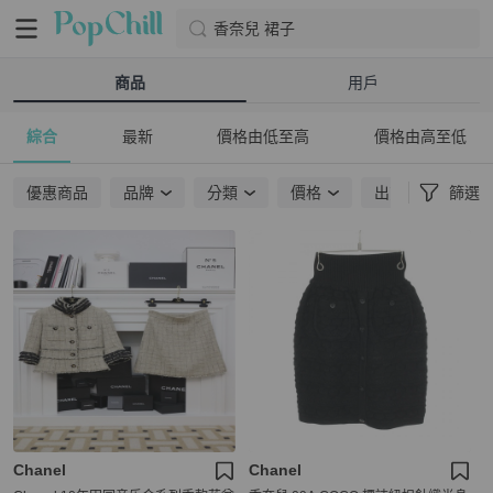
香奈兒 裙子
商品
用戶
綜合
最新
價格由低至高
價格由高至低
優惠商品
品牌
分類
價格
出貨地點
篩選
Chanel
Chanel