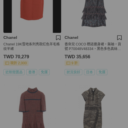
Chanel
Chanel
Chanel 19K雪地系列秀款红色羊毛格
香奈兒 COCO 標誌連身裙，無袖，貨
纹半裙
號 P70048V48334，黑色多色真絲，
二手 #36 CC
TWD 70,279
TWD 35,656
現折 2,000
9 折
近新閒置品
香港
免運
狀況良好
日本
免運