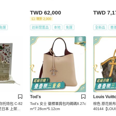
TWD 62,000
TWD 7,1
現折 2,000
免運
近新閒置品
本地
免運
全新品
香
Tod's
Louis Vuitt
特包 C-82
Tod’s 女士 徽標單肩包均碼碼8.27c
棕色 原花帆布 T
至日本 上架期
m*7.28cm*5.12cm
40144【LOUI
威登】 M401