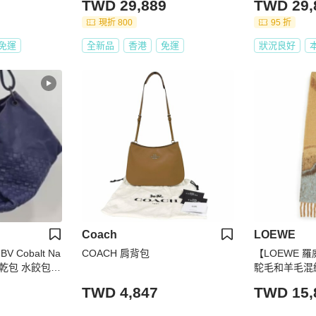
TWD 29,889
TWD 29,
現折 800
95 折
免運
全新品
香港
免運
狀況良好
Coach
LOEWE
V Cobalt Na
COACH 肩背包
【LOEWE 羅威
運餅乾包 水餃包
駝毛和羊毛混
包
巾 駝色 多色 F
TWD 4,847
TWD 15,