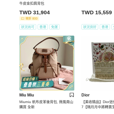
牛皮金扣肩背包
TWD 31,904
TWD 15,559
現折 800
狀況尚可
香港
免運
狀況良好
香港
Miu Miu
Dior
Miumiu 帆布皮革後背包, 微風南山
【美收精品】Dior迷你托
購買 全新
7【隔月月中將轉賣
限30天】