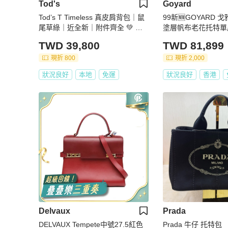
Tod's
Goyard
Tod’s T Timeless 真皮肩背包｜鼠
99新🆕GOYARD 戈
尾草綠｜近全新｜附件齊全 💚 出
塗層帆布老花托特單肩
售 Tod’s T Timeless 真皮肩背包
品保障
TWD 39,800
TWD 81,899
現折 800
現折 2,000
狀況良好
本地
免運
狀況良好
香港
Delvaux
Prada
DELVAUX Tempete中號27.5紅色
Prada 牛仔 托特包