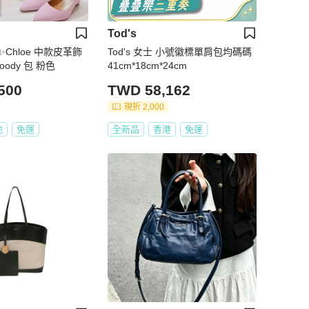
Tod's
Chloe 中款皮革飾
Tod's 女士 小號徽標單肩包均碼碼
ody 包 粉色
41cm*18cm*24cm
500
TWD 58,162
現折 2,000
地
免運
全新品
香港
免運