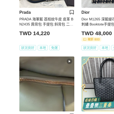
Prada
Dior
PRADA 海軍藍 荔枝紋牛皮 皮革 B
Dior M1265 深藍緹花
N2435 肩背包 手提包 斜背包 二手
刺繡 Booktote手
精品
TWD 14,220
TWD 48,000
現折 800
狀況良好
本地
免運
狀況良好
本地