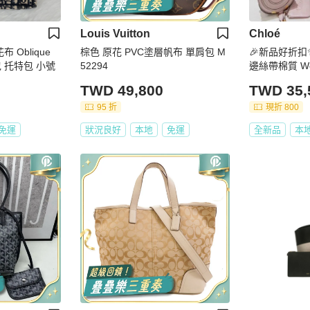
Louis Vuitton
Chloé
布 Oblique
棕色 原花 PVC塗層帆布 單肩包 M
🎉新品好折扣✨
提包 托特包 小號
52294
邊絲帶棉質 Wo
TWD 49,800
TWD 35,
95 折
現折 800
免運
狀況良好
本地
免運
全新品
本