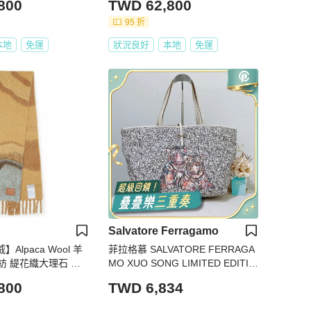
800
TWD 62,800
95 折
本地
免運
狀況良好
本地
免運
Salvatore Ferragamo
】Alpaca Wool 羊
菲拉格慕 SALVATORE FERRAGA
紡 緹花織大理石 圍
MO XUO SONG LIMITED EDITIO
655SS1X02
N TIGER PATTEN TOTE BAG LE
800
TWD 6,834
ATHER