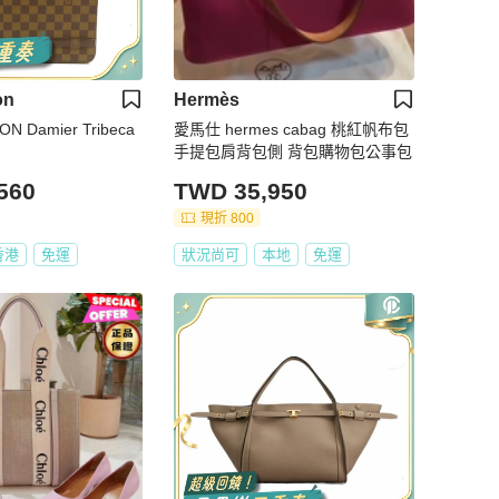
on
Hermès
ON Damier Tribeca
愛馬仕 hermes cabag 桃紅帆布包
手提包肩背包側 背包購物包公事包
560
TWD 35,950
現折 800
香港
免運
狀況尚可
本地
免運