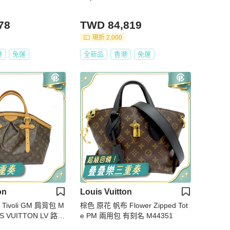
78
TWD 84,819
現折 2,000
港
免運
全新品
香港
免運
on
Louis Vuitton
ivoli GM 肩背包 M
棕色 原花 帆布 Flower Zipped Tot
S VUITTON LV 路易
e PM 兩用包 有刻名 M44351
44