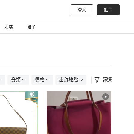
登入
註冊
服裝
鞋子
分類
價格
出貨地點
篩選