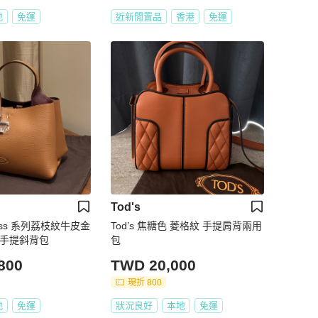
地
免運
近新閒置品
香港
免運
Tod's
less 系列荔枝紋牛皮金
Tod’s 焦糖色 菱格紋 手提肩背兩用
 手提斜背包
包
800
TWD 20,000
現折 800
地
免運
狀況良好
本地
免運