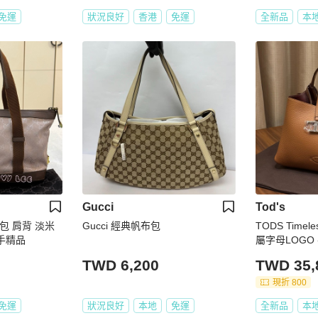
免運
狀況良好
香港
免運
全新品
本
Gucci
Tod's
提包 肩背 淡米
Gucci 經典帆布包
TODS Time
二手精品
屬字母LOGO
TWD 6,200
TWD 35,
現折 800
免運
狀況良好
本地
免運
全新品
本