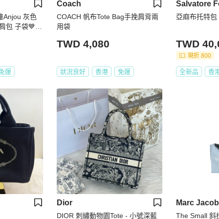
Coach
Salvatore 
雅Anjou 灰色
COACH 帆布Tote Bag手挽肩背兩
亞麻布托特包
包 子袋💙正
用袋
TWD 4,080
TWD 40,
現折 800
免運
狀況良好
香港
免運
全新品
香
Dior
Marc Jaco
DIOR 刺繡動物園Tote - 小號深藍
The Small