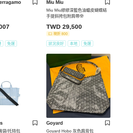
Ferragamo
Miu Miu
​​Miu Miu繆繆深籃色油蠟皮蝴蝶結
手提斜挎包​​附肩帶🪬
007
TWD 29,500
現折 800
港
免運
狀況良好
本地
免運
bs
Goyard
 斜揹袋/托特包
Goyard Hobo 灰色肩背包