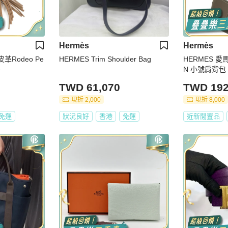
Hermès
Hermès
t皮革Rodeo Pe
HERMES Trim Shoulder Bag
HERMES 愛馬
e
N 小號肩背包 
皮 大象灰 銀
TWD 61,070
TWD 192
現折 2,000
現折 8,000
免運
狀況良好
香港
免運
近新閒置品