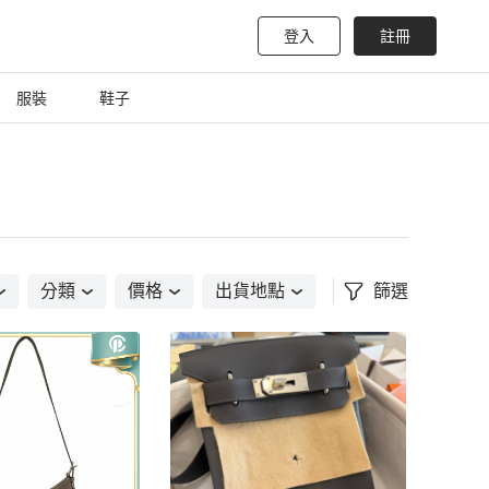
登入
註冊
服裝
鞋子
分類
價格
出貨地點
篩選