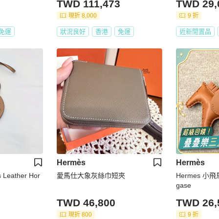
TWD 111,473
TWD 29,
現折 8,000
9 折
免運
狀況良好
香港
免運
近新閒置品
Hermès
Hermès
 Leather Hor
愛馬仕大象灰絲巾短夾
Hermes 小飛
gase
TWD 46,800
TWD 26,
現折 800
9 折