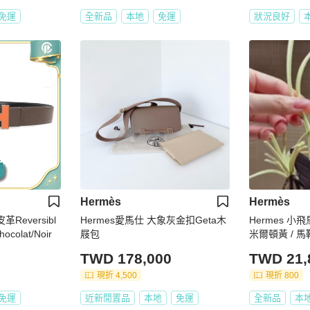
免運
全新品
本地
免運
狀況良好
Hermès
Hermès
皮革Reversibl
Hermes愛馬仕 大象灰金扣Geta木
Hermes 小
ocolat/Noir
屐包
米爾頓黃 / 馬
TWD 178,000
TWD 21,
現折 4,500
現折 800
免運
近新閒置品
本地
免運
全新品
本