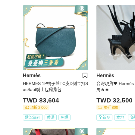
Hermès
Hermès
HERMES 1P鴨子藍TC皮D刻金扣S
台灣現貨🖤 Hermès so black 小飛
acSaut騎士包肩背包
馬🔥🔥
TWD 83,604
TWD 32,500
現折 2,000
現折 800
狀況尚可
香港
免運
全新品
本地
免