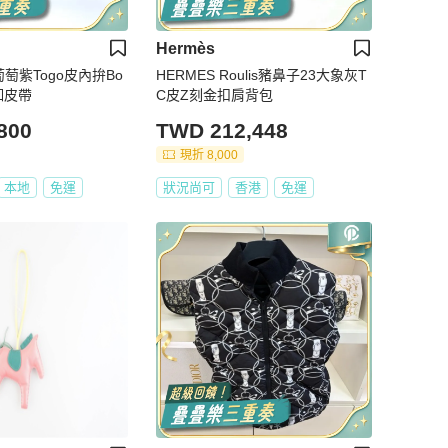
Hermès
9葡萄紫Togo皮內拚Bo
HERMES Roulis豬鼻子23大象灰T
金釦皮帶
C皮Z刻金扣肩背包
800
TWD 212,448
現折 8,000
本地
免運
狀況尚可
香港
免運