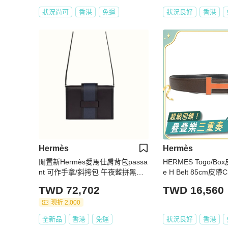
狀況尚可
香港
免運
狀況良好
香港
Hermès
Hermès
閒置新Hermès愛馬仕肩背包passa
HERMES Togo/Box
nt 可作手拿/斜挎包 午夜藍拼黑色
e H Belt 85cm皮帶Ch
肩帶可拆卸 容量也夠 可以放手機
TWD 72,702
TWD 16,560
Z刻 塵袋盒子吊牌
現折 2,000
全新品
香港
免運
狀況良好
香港