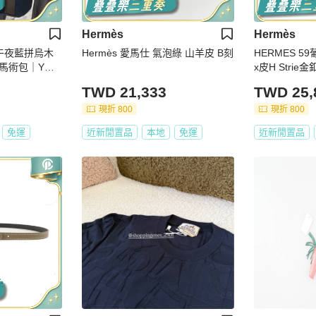
Hermès
Hermès
｜午夜藍拼烏木
Hermès 愛馬仕 氣泡綠 山羊皮 B刻
HERMES 5
馬術包｜Y刻9
x皮H Strie
TWD 21,333
TWD 25,
現折 800
現折 800
免運
近新閒置品
本地
免運
近新閒置品