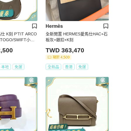
Hermès
仕 K刻 P'TIT ARCO
全新閒置 HERMES愛馬仕HAC+石
TOGO/SWIFT小牛
板灰+銀扣+K刻
釦
,500
TWD 363,470
現折 4,500
本地
免運
全新品
香港
免運