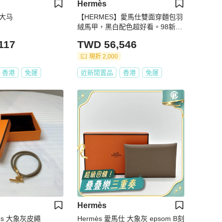
Hermès
 大马
【HERMES】愛馬仕雙面穿麵包羽
絨馬甲，黑白配色超好看。98新，
原價 ¥24,650。 Hermes #愛馬仕
117
TWD 56,546
#時髦穿搭達人推薦 #女神出街穿搭
現折 2,000
香港
免運
近新閒置品
香港
免運
Hermès
愛馬仕/Hermes 大象灰皮繩
Hermès 愛馬仕 大象灰 epsom B刻