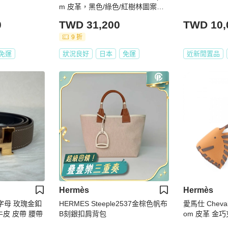
m 皮革，黑色/綠色/紅樹林圖案，
二手女款 K
0
TWD 31,200
TWD 10,
9 折
免運
狀況良好
日本
免運
近新閒置品
Hermès
Hermès
O 字母 玫瑰金釦
HERMES Steeple2537金棕色帆布
愛馬仕 Cheval
牛皮 皮帶 腰帶
B刻銀扣肩背包
om 皮革 金