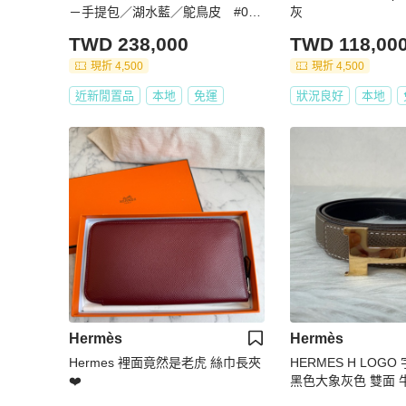
－手提包／湖水藍／鴕鳥皮 #000
灰
0272
TWD 238,000
TWD 118,00
現折 4,500
現折 4,500
近新閒置品
本地
免運
狀況良好
本地
Hermès
Hermès
Hermes 裡面竟然是老虎 絲巾長夾
HERMES H LOG
❤️
黑色大象灰色 雙面 