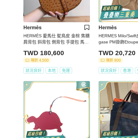
Hermès
Hermès
HERMÈS 愛馬仕 鴕鳥皮 金棕 焦糖
HERMES Milo/Swif
肩背包 斜背包 側背包 手提包 馬鞍
gase PM掛飾Etoup
包
TWD 180,600
TWD 20,720
現折 4,500
現折 800
狀況良好
本地
免運
狀況良好
香港