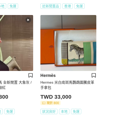
本地
免運
近新閒置品
香港
免運
Hermès
飛馬 全新閒置 大象灰 /
Hermes 米白底斑馬鸚鵡圖騰皮革
鞍紅
手拿包
800
TWD 33,000
現折 800
地
免運
狀況良好
本地
免運